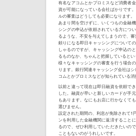
有名なアコムとかプロミスなど消費者金
資が可能になっている会社ばかりです。
ルの審査はどうしても必要になります。
あまり間を空けずに、いくつもの金融機
シングの申込が依頼されている方につい
るような、不安を与えてしまうので、審
頼りになる即日キャッシングについての
しゃるのですが、キャッシング申込のと
るものなか、ちゃんと把握しているとい
様々なキャッシングの審査を行う場合の
ります。銀行関連キャッシング会社はシ
コムとかプロミスなどが知られている消
以前と違って現在は即日融資を依頼でき
した。融資が早いと新しいカードが手元
もあります。なにもお店に行かなくても
選びません。
設定された期間の、利息が免除されて1
ンを利用した金融機関に返済することに
るので、ぜひ利用していただきたいので
こともないのがうれしいです。