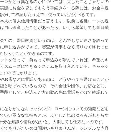
ーンがどう異なるのかについては、大したことじゃないの
実際にお金を貸してもらう手続きをする際には、お金を返
をかけて検証したうえで、使っていただくべきです。
本人の個人信用情報だと言えます。以前に各種ローンの返
は自己破産したことがあったら、いくら希望しても即日融
会社の、即日融資というのは、とんでもない速さを誇って
に申し込みができて、審査が何事もなく滞りなく終わった
てもらうことができるのです。
ットを使って、前もって申込みが済んでいれば、希望のキ
くスムーズにできるシステムを取り入れている、キャッシ
ますので助かります。
やお店などに電話があるのは、どうやっても避けることが
認と呼ばれているもので、その会社や団体、お店などに、
手段として、申込んだ方の勤め先に電話をかけて確認して
になりがちなキャッシング、ローンについての知識などを
ていい不安な気持ちとか、ふとした気のゆるみがもたらす
十分な知識や情報がないと、大損しても仕方ないのです。
すくてありがたいのは間違いありませんが、シンプルな内容