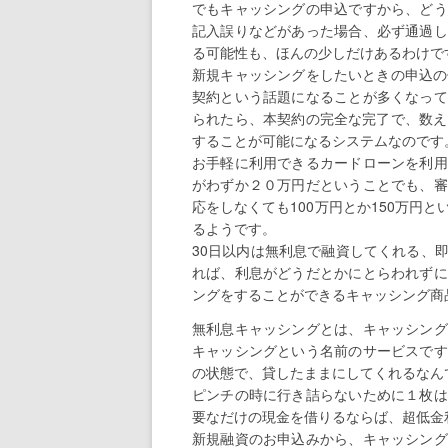
でもキャッシングの申込ですから、どう
記入誤りなどがあった場合、必ず通過し
る可能性も、ほんの少しだけあるわけで
新規キャッシングをしたいときの申込の
契約という話題になることが多くなって
られたら、本契約の完全な完了で、数え
することが可能になるシステムなのです
お手軽に利用できるカードローンを利用
がわずか２０万円だということでも、審
応をしなくても100万円とか150万円
るようです。
30日以内は無利息で融資してくれる、
れば、利息がどうだとかにとらわれずに
ングをすることができるキャッシング商
無利息キャッシングとは、キャッシング
キャッシングという名前のサービスです
の状態で、貸したままにしてくれるなん
ピンチの時に行き詰らないために１枚は
要なだけの現金を借りるならば、超低金
新規融資のお申込みから、キャッシング