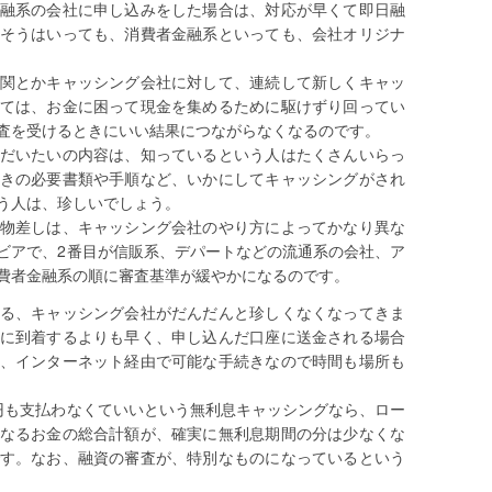
融系の会社に申し込みをした場合は、対応が早くて即日融
そうはいっても、消費者金融系といっても、会社オリジナ
関とかキャッシング会社に対して、連続して新しくキャッ
ては、お金に困って現金を集めるために駆けずり回ってい
査を受けるときにいい結果につながらなくなるのです。
だいたいの内容は、知っているという人はたくさんいらっ
きの必要書類や手順など、いかにしてキャッシングがされ
う人は、珍しいでしょう。
物差しは、キャッシング会社のやり方によってかなり異な
ビアで、2番目が信販系、デパートなどの流通系の会社、ア
費者金融系の順に審査基準が緩やかになるのです。
る、キャッシング会社がだんだんと珍しくなくなってきま
に到着するよりも早く、申し込んだ口座に送金される場合
、インターネット経由で可能な手続きなので時間も場所も
円も支払わなくていいという無利息キャッシングなら、ロー
なるお金の総合計額が、確実に無利息期間の分は少なくな
す。なお、融資の審査が、特別なものになっているという