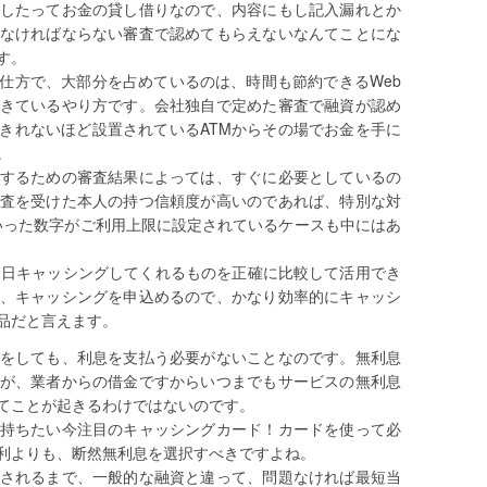
したってお金の貸し借りなので、内容にもし記入漏れとか
なければならない審査で認めてもらえないなんてことにな
す。
仕方で、大部分を占めているのは、時間も節約できるWeb
きているやり方です。会社独自で定めた審査で融資が認め
きれないほど設置されているATMからその場でお金を手に
。
するための審査結果によっては、すぐに必要としているの
査を受けた本人の持つ信頼度が高いのであれば、特別な対
といった数字がご利用上限に設定されているケースも中にはあ
即日キャッシングしてくれるものを正確に比較して活用でき
、キャッシングを申込めるので、かなり効率的にキャッシ
品だと言えます。
をしても、利息を支払う必要がないことなのです。無利息
が、業者からの借金ですからいつまでもサービスの無利息
てことが起きるわけではないのです。
持ちたい今注目のキャッシングカード！カードを使って必
利よりも、断然無利息を選択すべきですよね。
されるまで、一般的な融資と違って、問題なければ最短当