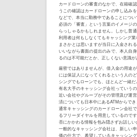
カードローンの審査のなかで、在籍確認
うこの確認はカードローンの申し込みを
などで、本当に勤務中であることについ
必須の「審査」という言葉のイメージの
らっしゃるかもしれません。しかし普通
利用者は何もしなくてもキャッシング業
まさかとは思いますが当日に入金される
いいながら書面の提出のみで、本人自身
るのは不可能だとか、正しくない意識が
厳密ではありませんが、借入金の用途が
には保証人になってくれるという人のど
シングでもローンでも、ほとんど一緒だ
有名大手のキャッシング会社っていうの
近い会社やグループがその管理及び運営
済についても日本中にあるATMからで
通常キャッシングのカードローン会社で
るフリーダイヤルを用意しているのです
否にかかわる情報を包み隠さずお話しい
一般的なキャッシング会社は、新しい申
価の仕方で、希望しているキャッシング