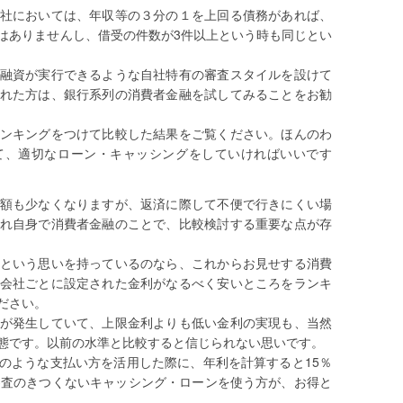
社においては、年収等の３分の１を上回る債務があれば、
はありませんし、借受の件数が3件以上という時も同じとい
融資が実行できるような自社特有の審査スタイルを設けて
れた方は、銀行系列の消費者金融を試してみることをお勧
ンキングをつけて比較した結果をご覧ください。ほんのわ
て、適切なローン・キャッシングをしていければいいです
額も少なくなりますが、返済に際して不便で行きにくい場
れ自身で消費者金融のことで、比較検討する重要な点が存
という思いを持っているのなら、これからお見せする消費
会社ごとに設定された金利がなるべく安いところをランキ
ださい。
が発生していて、上限金利よりも低い金利の実現も、当然
態です。以前の水準と比較すると信じられない思いです。
のような支払い方を活用した際に、年利を計算すると15％
審査のきつくないキャッシング・ローンを使う方が、お得と