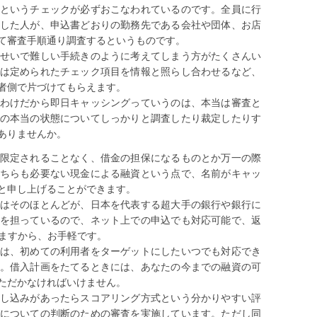
というチェックが必ずおこなわれているのです。全員に行
した人が、申込書どおりの勤務先である会社や団体、お店
て審査手順通り調査するというものです。
せいで難しい手続きのように考えてしまう方がたくさんい
は定められたチェック項目を情報と照らし合わせるなど、
者側で片づけてもらえます。
わけだから即日キャッシングっていうのは、本当は審査と
の本当の状態についてしっかりと調査したり裁定したりす
ありませんか。
限定されることなく、借金の担保になるものとか万一の際
ちらも必要ない現金による融資という点で、名前がキャッ
と申し上げることができます。
はそのほとんどが、日本を代表する超大手の銀行や銀行に
を担っているので、ネット上での申込でも対応可能で、返
きますから、お手軽です。
は、初めての利用者をターゲットにしたいつでも対応でき
。借入計画をたてるときには、あなたの今までの融資の可
ただかなければいけません。
し込みがあったらスコアリング方式という分かりやすい評
についての判断のための審査を実施しています。ただし同