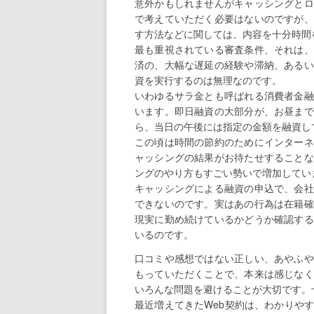
意外かもしれませんがキャッシングとロ
で考えていただく必要はないのですが、
す方法などに関しては、内容を十分時間
最も重視されている審査条件、それは、
済の、大幅な遅延の経験や滞納、あるい
資を実行するのは無理なのです。
いわゆるサラ金とも呼ばれる消費者金融
います。即日融資の大部分が、お昼まで
ら、当日の午後には指定の金額を融資し
この頃は時間の節約のためにインターネ
ャッシングの結果がお待たせすることな
ングのやり方もすごい勢いで増加してい
キャッシングによる融資の申込で、会社
できないのです。実はあの行為は在籍確
現実に勤め続けているかどうか確認する
いるのです。
口コミや感想ではない正しい、あやふや
もっていただくことで、本来は感じなく
いろんな問題を避けることが大切です。
最近増えてきたWeb契約は、わかりや