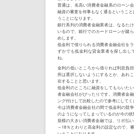
普通は、名高い消費者金融系のローン会
融資の審査を何事もなく通るということ
うことになります。
銀行系列の消費者金融業者は、なるたけ
いるので、銀行でのカードローンが蹴ら
めします。
低金利で借りられる消費者金融会社をラ
ずかでも低金利な貸金業者を探し出し
ね。
金利の低いところから借りれば利息負担
所は選択しないようにするとか、あれこ
在することと思います。
低金利のところに融資をしてもらいたい
者金融会社がぴったりです。消費者金融
ング付けして比較したので参考にしてく
今は消費者金融会社の間で低金利の競争
のようになってしまっているのが今の状
規模の大きい消費者金融では、リボ払い
～18％とわりと高金利の設定なので、
いうことになります。