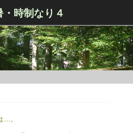
暑・時制なり４
Skip to content
は…。