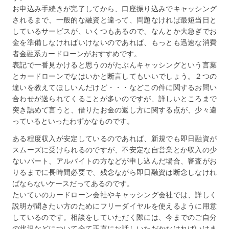
お申込み手続きが完了してから、口座振り込みでキャッシング
されるまで、一般的な融資と違って、問題なければ最短当日と
しているサービスが、いくつもあるので、なんとか大急ぎでお
金を準備しなければいけないのであれば、もっとも迅速な消費
者金融系カードローンがおすすめです。
表記で一番見かけると思うのがたぶんキャッシングという言葉
とカードローンでなはいかと断言してもいいでしょう。２つの
違いを教えてほしいんだけど・・・などこの件に関するお問い
合わせが送られてくることが多いのですが、詳しいところまで
突き詰めて言うと、借りたお金の返し方に関する点が、少々違
っているといったわずかなものです。
ある程度収入が安定しているのであれば、新規でも即日融資が
スムーズに受けられるのですが、不安定な自営業とか収入の少
ないパート、アルバイトの方などが申し込んだ場合、審査がお
りるまでに長時間必要で、残念ながら即日融資は断念しなけれ
ばならないケースだってあるのです。
たいていのカードローン会社やキャッシング会社では、詳しく
説明が聞きたい方のためにフリーダイヤルを使えるように用意
しているのです。相談をしていただく際には、今までのご自分
の状況などについて全て正直にお話しいただかなければいけま