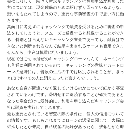
会社に対して、続けて新規キャッシングの利用申込が判明した
方については、現金確保のために駆けずり回っているような、
疑いをもたれてしまうので、重要な事前審査の中で悪い方に働
きます。
真面目に考えずにキャッシングで融資を受けるために審査の申
込をしてしまうと、スムーズに通過すると想像することができ
る、特別とは言えないキャッシング審査であっても、融資はで
きないと判断されるなんて結果を出されるケースも否定できま
せんから、申込は慎重に行いましょう。
現在ではごちゃ混ぜのキャッシングローンなんて、ネーミング
も普通に利用されているので、キャッシングの意味とカードロ
ーンの意味には、普段の生活の中では区別されることが、きっ
とほぼすべての人に消え去ったと言えるでしょう。
あなた自身が間違いなく返していけるのかについて細かく審査
されているわけです。滞納せずに返済することが確実であると
なった場合だけに最終的に、利用を申し込んだキャッシング会
社は融資を実行してくれます。
最も重要とされている審査の際の条件は、個人の信用について
の情報です。もしもこれまでにローンの返済に関して、大幅に
遅延したとか未納、自己破産の記録があったら、残念ながら即