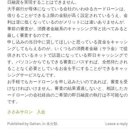
日融資を実現することはできません。
大手銀行が母体になっている会社のいわゆるカードローンは、
借りることができる上限の金額が高く設定されているうえ、金
利は逆に低くなっているのがメリットには違いありませんが、
事前の審査が、消費者金融系のキャッシング等と比べてみると
厳しく審査するのです。
申し込みの当日中に貸してほしいと思っている資金をキャッシ
ングしてもらえるのが、いくつもの消費者金融（サラ金）で提
供されているネットで話題になっている即日キャッシングで
す。パソコンからでもできる審査にパスすれば、全然待たされ
ることなく必要としているお金を手にすることができるキャッ
シングサービスなんです。
お手軽でもカードローンを申し込みたいのであれば、審査を受
けなければいけません。審査の結果通過しないと、相談したカ
ードローンの会社経由のご希望の即日融資の執行は不可能なの
です。
ささみサロン 入会
Published by
Gahan
, in
未分類
.
Leave a reply