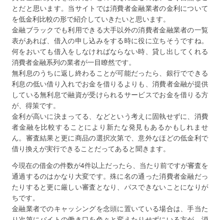
とだと思います。当サイトでは消費者金融業者の金利について
を低金利比較の形で紹介していきたいと思います。
金融ブラックでも利用できる大手以外の消費者金融業者の一覧
表があれば、借入の申し込みをする時に役に立ちそうですね。
何をおいても借入をしなければならない時、貸し出してくれる
消費者金融系列の業者が一目瞭然です。
無利息のうちに返し終わることが可能だったら、銀行でできる
利息の低い借り入れでお金を借りるよりも、消費者金融が提供
している無利息で融資が受けられるサービスでお金を借りる方
が、得策です。
金利が高いに決まってる、などという考えに固執せずに、消費
者金融を比較することにより新たな発見もあるかもしれませ
ん。審査結果と更に商品の選択次第で、意外なほどの低金利で
借り換えが実行できることだってあると聞きます。
今現在の借金の件数が4件以上だったら、当たり前ですが審査を
通過するのはかなり大変です。殊に名の通った消費者金融だっ
たりすると更に厳しい審査となり、パスできないことになりが
ちです。
金融業者でのキャッシングを念頭に置いている場合は、手当た
り次第にバイトの働き口を色々と変えたりせずにいる方が、消