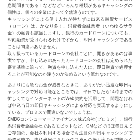
息期間まである！などなどいろんな種類があるキャッシングの
個性は、個々の企業によって全然違うのです。
キャッシングによる借り入れが待たずに出来る融資サービス
（ローン）は、かなり多く、消費者金融業者（いわゆるサラ
金）の融資も該当しますし、銀行のカードローンについても、
即刻融資が受けられるわけですから、即日キャッシングである
ことは間違いありません。
取り扱っているカードローンの会社ごとに、開きがあるのは事
実ですが、申し込みのあったカードローンの会社は定められた
審査基準に沿って、融資を申し込んだ人に、即日融資で処理す
ることが可能なのか違うのか決めるという流れなのです。
あまりにも急なお金が必要なときに、ありがたい迅速な即日キ
ャッシングで対応可能なところでは、平日でしたら14時までの
忙しくてもインターネットのWeb契約を活用して、問題なけれ
ば申込当日の即日キャッシングによる対応も実現するようにし
ている、プロミスで間違いないでしょうね。
SMBCコンシューマーファイナンス株式会社(プロミス）、銀行
系消費者金融会社であるモビットなど、CMなどでほぼ毎日見て
ご存知の、会社を利用する場合でも注目の即日キャッシングで
融資可能で、申込当日にあなたの口座への振り込みが問題なく