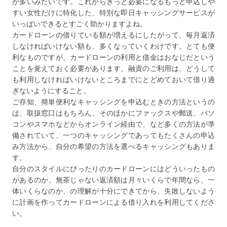
が多いみたいです。これからきっと必要になるもっと申込しや
すい女性だけに特化した、特別な即日キャッシングサービスが
いっぱいできるとすごく助かりますよね。
カードローンの借りている額が増えるにしたがって、毎月返済
しなければいけない額も、多くなっていくわけです。とても便
利なものですが、カードローンの利用と借金はおなじだという
ことを覚えておく必要があります。融資のご利用は、どうして
も利用しなければいけないところまでにとどめておいて借り過
ぎないようにすること。
ご存知、簡単便利なキャッシングを申込むときの方法というの
は、取扱窓口はもちろん、そのほかにファックスや郵送、パソ
コンやスマホなどからオンライン経由で、など多くの方法が準
備されていて、一つのキャッシングであってもたくさんの申込
み方法から、自分の希望の方法を選べるキャッシングもありま
す。
自分のスタイルにぴったりのカードローンにはどういったもの
があるのか、無茶じゃない返済額は月々いくらで年間なら、一
体いくらなのか、の理解が十分にできてから、失敗しないよう
に計画を作ってカードローンによる借り入れを利用してくださ
い。