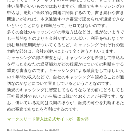
使い勝手がいいものではありますが、簡単でもキャッシングの
申込は、絶対に金銭的な問題に関係するので、書き漏れや書き
間違いがあれば、本来通過すべき審査で認められず通過できな
いということになる確率だって、ゼロではないのです。
多くの会社のキャッシングの申込方法などは、差がないようで
も一般的なものよりも金利がずいぶん低い、利子を払わなくて
済む無利息期間がついてくるなど、キャッシングそれぞれの魅
力的な部分は、会社の違いによって全く違うともいえます。
キャッシングの際の審査とは、キャッシングを希望して申込み
を行ったあなたの返済能力がどの程度かについての判断をする
重要な審査なのです。キャッシングによる融資をしてほしい人
の１年間の収入などで、自社のキャッシングを認めることが適
切なのかなどについて審査しているということなのです。
新規のキャッシングに審査してもらうならその前にどうしても
正社員以外でもいいから職には就いておくことが必要です。な
お、働いている期間は長期のほうが、融資の可否を判断するた
めの審査であなたを有利にするのです。
マークスリード購入は公式サイトが一番お得
Published by
Bagshaw
, in
未分類
.
Leave a reply