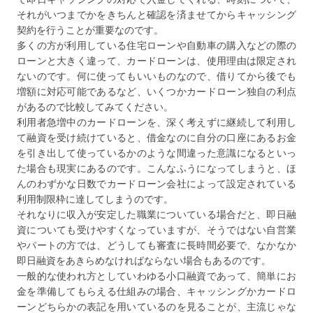
それがいつまでかをきちんと確認を済ませてからキャッシング
契約を行うことが重要なのです。
多くの方が利用している住宅ローンや自動車の購入などの際の
ローンと大きく違って、カードローンは、使用理由は限定され
ないのです。何に使ってもいいものなので、借りてから後でも
増額に対応可能であるなど、いくつかカードローン独自の利点
があるので比較してみてください。
利用者急増中のカードローンを、深く考えずに継続して利用し
て融資を受け続けていると、借金なのに自分の口座にあるお金
を引き出して使っているかのような間違った意識になるといっ
た場合も現実にあるのです。こんなふうになってしまうと、ほ
んのわずかな日数でカードローン会社によって設定されている
利用制限枠に達してしまうのです。
それなりに収入が安定した職業についている場合だと、即日融
資についても受けやすくなっていますが、そうではない自営業
やパートの方では、どうしても審査に長時間必要で、なかなか
即日融資をあきらめなければならない場合もあるのです。
一般的な使われ方としていわゆる小口融資であって、簡単にお
金を準備してもらえる仕組みの場合、キャッシングかカードロ
ーンどちらかの表記を用いているのを見ることが、主流じゃな