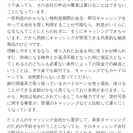
うであっても、その会社の申込や審査は避けることはできない
ことになっています。
一切利息のかからない無利息期間がある、即日キャッシングを
やってる会社を賢く利用することが可能なら、利息がいくらに
なるなんてことにとらわれずに、すぐにキャッシングできちゃ
います。だから気軽にキャッシングが実現できる代表的な融資
商品のひとつです。
理解しやすくするなら、借り入れたお金を何に使うかが縛られ
ずに、担保になる物件とか返済不能となった時に保証人となっ
てくれる人のどちらも必要ない条件によっての現金での融資と
いうことは、サラ金でも銀行でも、キャッシングでもカードロ
ーンでも、全然変わらないと思ってください。
銀行関連系で取り扱っているカードローンを使う場合、借りる
ことができる金額がかなり高くなっており余裕があります。し
かも、利息は低めにされているところが魅力ですが、貸付可否
に関する審査が、普通のキャッシングなどと比較して通りにく
くなっています。
たくさんのキャッシング会社から選択して、新規キャッシング
のための手続きを行うことになっても、そのキャッシング会社
で即日キャッシングの対応で入金してくれる、時刻について、