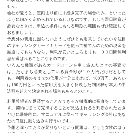
せん。
会社が違うと、定刻より前に手続き完了の場合のみ、といった
ふうに細かく定められているわけなのです。もしも即日融資が
必要なときは、申込の条件にもなる時刻の範囲もぜひ確認して
おきましょう。
予想外の費用に困らないようにぜひとも用意していたい今注目
のキャッシングカード！カードを使って補てんのための現金を
融通してもらうなら、利息が安いところよりも、３０日間無利
息が選ばれることになるのです。
いろんな種類があるカードローンを申し込んだときの審査で
は、たちまち必要としている資金額が１０万円だけだとして
も、利用者の今までの信用が十分にあれば、100万円、あるい
は150万円といった信用度を大きく反映した制限枠が本人の申
込額を超えて決定される場合もあるとのこと。
利用希望者が返済することができるか徹底的に審査をしていま
す。契約に従って完済することが見込まれると判断されたとき
だけに最終的に、マニュアルに従ってキャッシング会社はあな
たの口座に振り込みを行うのです。
予想と違ってお金が足りないという問題は、どうも女性のほう