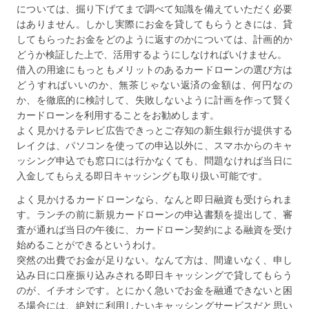
については、掘り下げてまで調べて知識を備えていただく必要
はありません。しかし実際にお金を貸してもらうときには、貸
してもらったお金をどのように返すのかについては、計画的か
どうか検証した上で、活用するようにしなければいけません。
借入の用途にもっともメリットのあるカードローンの選び方は
どうすればいいのか、無茶じゃない返済の金額は、何円なの
か、を徹底的に検討して、失敗しないように計画を作って賢く
カードローンを利用することをお勧めします。
よく見かけるテレビ広告できっとご存知の新生銀行が提供する
レイクは、パソコンを使っての申込以外に、スマホからのキャ
ッシング申込でも窓口には行かなくても、問題なければ当日に
入金してもらえる即日キャッシングも取り扱い可能です。
よく見かけるカードローンなら、なんと即日融資も受けられま
す。ランチの前に新規カードローンの申込書類を提出して、審
査が通れば当日の午後に、カードローン契約による融資を受け
始めることができるというわけ。
突然の出費でお金が足りない。なんて方は、間違いなく、申し
込み日に口座振り込みされる即日キャッシングで貸してもらう
のが、イチオシです。とにかく急いでお金を融通できないと困
る場合には、絶対に利用したいキャッシングサービスだと思い