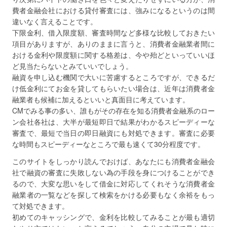
費者金融会社における貸付審査には、強みになるというのは間
違いなく言えることです。
下限金利、借入限度額、審査時間など多様な比較しておきたい
項目がありますが、ありのままに言うと、消費者金融業者間に
おける金利や限度額に関する格差は、今や殆どといっていいほ
ど見当たらないとみていいでしょう。
融資を申し込む機関で大いに苦慮するところですが、できるだ
け低金利にてお金を貸してもらいたい場合は、近年は消費者金
融業者も候補に加えるといいと真面目に考えています。
CMでみる事の多い、誰もがその存在を知る消費者金融系のロー
ン会社各社は、大半が最短即日で結果がわかるスピーディーな
審査で、最短で当日の即日融資にも対処できます。審査に必要
な時間もスピーディーなところで最も速くて30分程度です。
このサイトをしっかり読んでおけば、あなたにも消費者金融会
社で融資の審査に失敗しない為の手段を身につけることができ
るので、大変な思いをして借金に対応してくれそうな消費者金
融業者の一覧などを探して検索をかける必要もなく余裕をもっ
て対処できます。
初めてのキャッシングで、金利を比較してみることが最も適切