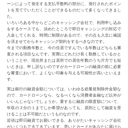
ーンによって発生する支払手数料の部分に、発行されたポイン
トを充てていただくことができるものだって多くなってきまし
た。
いろいろある中からどこのキャッシング会社で、利用申し込み
をするケースでも、決めたところで即日キャッシングの対応で
入金してくれる、時間に制限があるので、その点も入念に確認
を済ませてからキャッシング契約をするべきなのです。
今までの勤務年数と、今の住居ですんでいる年数はどちらも審
査される項目なんです。実際にどれだけ長く勤務しているかと
いうことや、現住所または居所での居住年数のうち片方でも短
いときは、申し訳ないのですがカードローンの融資の前に必要
な審査において、よくない印象を与える可能性が高いといえま
す。
実は銀行の融資金額については、いわゆる総量規制除外金額な
ので、カードローンなら、なるべくなら消費者金融など以外が
いいんじゃないでしょうか。要するに融資の限度額について、
年収の３分の１までしか希望があっても、原則として融資を受
けることは不可能だというものなのです。
近頃は即日融資でお願いできる、ありがたいキャッシング会社
がいくつもできてきています。早いとカードがあなたに届けら