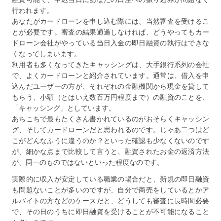
行われます。
あなたがカードローンを申し込む際には、当然審査を受けるこ
とが必要です。審査の結果通過しなければ、どうやってもカー
ドローン会社がやっている当日入金の即日融資の執行はできな
くなってしまいます。
利用者も多くなってきたキャッシングは、大手銀行系列の会社
で、よくカードローンと紹介されています。通常は、借入を申
込んだユーザーの方が、それぞれの金融機関から現金を貸して
もらう、小額（とはいえ数百万円程度まで）の融資のことを、
「キャッシング」としています。
あちこちで最もたくさん書かれているのがおそらくキャッシン
グ、そしてカードローンだと思われるのです。じゃあ二つはど
こがどんなふうに違うのか？といった確認も少なくないのです
が、細かな点まで比較して言うと、融資されたお金の返済方法
が、同一のものではないといった程度なのです。
実際的に収入が安定している職業の場合だと、新規の即日融資
も問題ないことが多いのですが、自分で商売をしているとかア
ルバイトの方などのケースだと、どうしても審査に長時間必要
で、その日のうちに即日融資を受けることが不可能になること