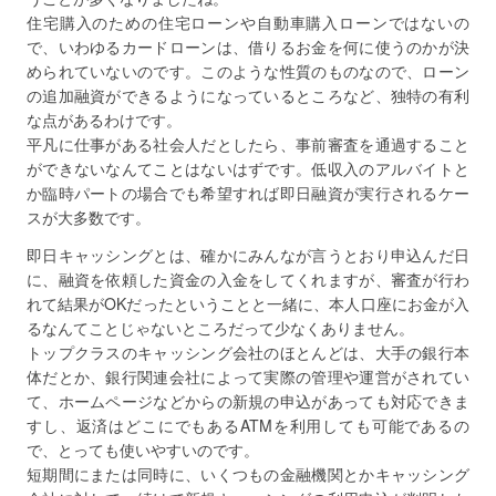
住宅購入のための住宅ローンや自動車購入ローンではないの
で、いわゆるカードローンは、借りるお金を何に使うのかが決
められていないのです。このような性質のものなので、ローン
の追加融資ができるようになっているところなど、独特の有利
な点があるわけです。
平凡に仕事がある社会人だとしたら、事前審査を通過すること
ができないなんてことはないはずです。低収入のアルバイトと
か臨時パートの場合でも希望すれば即日融資が実行されるケー
スが大多数です。
即日キャッシングとは、確かにみんなが言うとおり申込んだ日
に、融資を依頼した資金の入金をしてくれますが、審査が行わ
れて結果がOKだったということと一緒に、本人口座にお金が入
るなんてことじゃないところだって少なくありません。
トップクラスのキャッシング会社のほとんどは、大手の銀行本
体だとか、銀行関連会社によって実際の管理や運営がされてい
て、ホームページなどからの新規の申込があっても対応できま
すし、返済はどこにでもあるATMを利用しても可能であるの
で、とっても使いやすいのです。
短期間にまたは同時に、いくつもの金融機関とかキャッシング