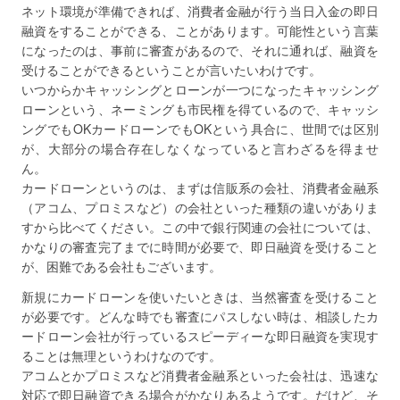
ネット環境が準備できれば、消費者金融が行う当日入金の即日
融資をすることができる、ことがあります。可能性という言葉
になったのは、事前に審査があるので、それに通れば、融資を
受けることができるということが言いたいわけです。
いつからかキャッシングとローンが一つになったキャッシング
ローンという、ネーミングも市民権を得ているので、キャッシ
ングでもOKカードローンでもOKという具合に、世間では区別
が、大部分の場合存在しなくなっていると言わざるを得ませ
ん。
カードローンというのは、まずは信販系の会社、消費者金融系
（アコム、プロミスなど）の会社といった種類の違いがありま
すから比べてください。この中で銀行関連の会社については、
かなりの審査完了までに時間が必要で、即日融資を受けること
が、困難である会社もございます。
新規にカードローンを使いたいときは、当然審査を受けること
が必要です。どんな時でも審査にパスしない時は、相談したカ
ードローン会社が行っているスピーディーな即日融資を実現す
ることは無理というわけなのです。
アコムとかプロミスなど消費者金融系といった会社は、迅速な
対応で即日融資できる場合がかなりあるようです。だけど、そ