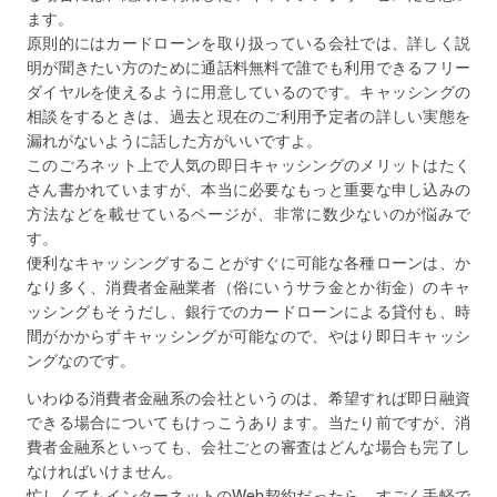
ます。
原則的にはカードローンを取り扱っている会社では、詳しく説
明が聞きたい方のために通話料無料で誰でも利用できるフリー
ダイヤルを使えるように用意しているのです。キャッシングの
相談をするときは、過去と現在のご利用予定者の詳しい実態を
漏れがないように話した方がいいですよ。
このごろネット上で人気の即日キャッシングのメリットはたく
さん書かれていますが、本当に必要なもっと重要な申し込みの
方法などを載せているページが、非常に数少ないのが悩みで
す。
便利なキャッシングすることがすぐに可能な各種ローンは、か
なり多く、消費者金融業者（俗にいうサラ金とか街金）のキャ
ッシングもそうだし、銀行でのカードローンによる貸付も、時
間がかからずキャッシングが可能なので、やはり即日キャッシ
ングなのです。
いわゆる消費者金融系の会社というのは、希望すれば即日融資
できる場合についてもけっこうあります。当たり前ですが、消
費者金融系といっても、会社ごとの審査はどんな場合も完了し
なければいけません。
忙しくてもインターネットのWeb契約だったら、すごく手軽で