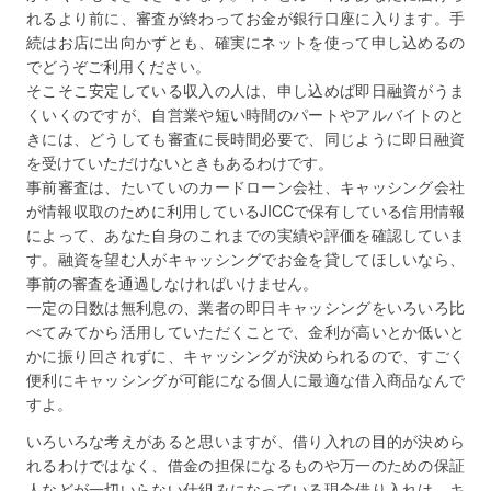
れるより前に、審査が終わってお金が銀行口座に入ります。手
続はお店に出向かずとも、確実にネットを使って申し込めるの
でどうぞご利用ください。
そこそこ安定している収入の人は、申し込めば即日融資がうま
くいくのですが、自営業や短い時間のパートやアルバイトのと
きには、どうしても審査に長時間必要で、同じように即日融資
を受けていただけないときもあるわけです。
事前審査は、たいていのカードローン会社、キャッシング会社
が情報収取のために利用しているJICCで保有している信用情報
によって、あなた自身のこれまでの実績や評価を確認していま
す。融資を望む人がキャッシングでお金を貸してほしいなら、
事前の審査を通過しなければいけません。
一定の日数は無利息の、業者の即日キャッシングをいろいろ比
べてみてから活用していただくことで、金利が高いとか低いと
かに振り回されずに、キャッシングが決められるので、すごく
便利にキャッシングが可能になる個人に最適な借入商品なんで
すよ。
いろいろな考えがあると思いますが、借り入れの目的が決めら
れるわけではなく、借金の担保になるものや万一のための保証
人などが一切いらない仕組みになっている現金借り入れは、キ