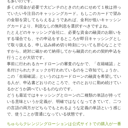
も多いのです。
多くの現金が必要で大ピンチのときのためにせめて１枚は持っ
ていたい今注目のキャッシングカード。もしこのカードで望み
の金額を貸してもらえるようであれば、金利が低いキャッシン
グカードより、利息なしの無利息を選択すべきですよね。
たとえどのキャッシング会社に、必要な資金の融資のお願いを
する場合でも、その申込をするところが即日キャッシングとし
て取り扱える、申し込み締め切り時刻についても肝心なことで
すから、絶対に確かめて納得してから融資のための契約申込を
行うことが大切です。
事前に行われるカードローンの審査のなかで、「在籍確認」と
名付けられたチェックが行われているのをご存知でしょうか。
この「在籍確認」というのはカードローンの融資を希望してい
る人が、申込書どおりのところで、そのとおりに勤め続けてい
るかどうか調べているものなのです。
どうも最近ではキャッシングとローンの二種類の単語が持って
いる意味というか定義が、明確ではなくなってきていて、二つ
の言語の両方がどちらでもとれるような定義の単語という感じ
で、使うことが普通になっている状態です。
ちゅららクレンジングローションは公式サイトでの購入が一番