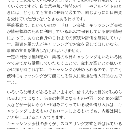
くいくのですが、自営業や短い時間のパートやアルバイトのと
きには、どうしても審査に長時間必要で、同じように即日融資
を受けていただけないときもあるわけです。
事前審査は、たいていのカードローン会社、キャッシング会社
が情報収取のために利用しているJICCで保有している信用情報
によって、あなた自身のこれまでの実績や評価を確認していま
す。融資を望む人がキャッシングでお金を貸してほしいなら、
事前の審査を通過しなければいけません。
一定の日数は無利息の、業者の即日キャッシングをいろいろ比
べてみてから活用していただくことで、金利が高いとか低いと
かに振り回されずに、キャッシングが決められるので、すごく
便利にキャッシングが可能になる個人に最適な借入商品なんで
すよ。
いろいろな考えがあると思いますが、借り入れの目的が決めら
れるわけではなく、借金の担保になるものや万一のための保証
人などが一切いらない仕組みになっている現金借り入れは、キ
ャッシングによるものでもローンによるものでも、内容は同じ
だと申し上げることができます。
キャッシング会社の多くが、スコアリング方式と呼ばれている