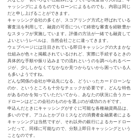
ャッシングによるものでもローンによるものでも、内容は同じ
だと申し上げることができます。
キャッシング会社の多くが、スコアリング方式と呼ばれている
審査法を利用して、融資の可否について綿密な審査を経験豊か
なスタッフが実施しています。評価の方法が一緒でも融資して
よいというレベルは、当然会社ごとに違ってきます。
ウェブページには注目されている即日キャッシングの大まかな
仕組みが色々と掲載されているけれど、実際に手続するときの
具体的な手順や振り込みまでの流れというのを調べられるペー
ジが、少ししかなくてなかなか見つからないから困っている人
も多いようですね。
どんな関係の会社が申込先になる、どういったカードローンな
のか、というところも十分なチェックが必要です。どんな特色
があるのかを知っていただいてから、あなたの状況に合うカー
ドローンはどこの会社のものかを選ぶのが成功のカギです。
申込んだときにキャッシングがすぐに可能な各種融資商品は、
多いのです。アコムとかプロミスなどの消費者金融業者による
キャッシングは当然ですが、それ以外の銀行によるカードロー
ンだって、同様に可能なので、分類上即日キャッシングという
ことなのです。