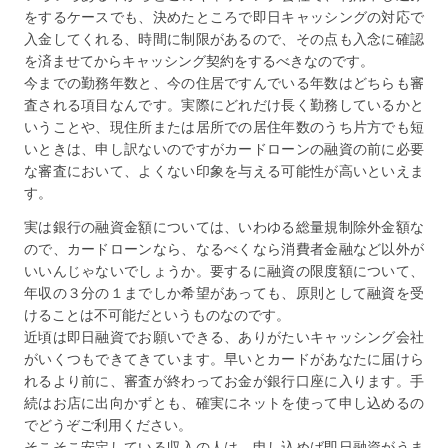
をするケースでも、決めたところで即日キャッシングの対応で
入金してくれる、時間に制限があるので、その点も入念に確認
を済ませてからキャッシング契約をするべきなのです。
今までの勤務年数と、今の住居ですんでいる年数はどちらも審
査される項目なんです。実際にどれだけ長く勤務しているかと
いうことや、現住所または居所での居住年数のうち片方でも短
いときは、申し訳ないのですがカードローンの融資の前に必要
な審査において、よくない印象を与える可能性が高いといえま
す。
実は銀行の融資金額については、いわゆる総量規制除外金額な
ので、カードローンなら、なるべくなら消費者金融など以外が
いいんじゃないでしょうか。要するに融資の限度額について、
年収の３分の１までしか希望があっても、原則として融資を受
けることは不可能だというものなのです。
近頃は即日融資でお願いできる、ありがたいキャッシング会社
がいくつもできてきています。早いとカードがあなたに届けら
れるより前に、審査が終わってお金が銀行口座に入ります。手
続はお店に出向かずとも、確実にネットを使って申し込めるの
でどうぞご利用ください。
そこそこ安定している収入の人は、申し込めば即日融資がうま