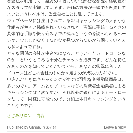
審査法を利用して、融資の可否について綿密な審査を経験豊か
なスタッフが実施しています。評価の方法が一緒でも融資して
よいというレベルは、当然会社ごとに違ってきます。
ウェブページには注目されている即日キャッシングの大まかな
仕組みが色々と掲載されているけれど、実際に手続するときの
具体的な手順や振り込みまでの流れというのを調べられるペー
ジが、少ししかなくてなかなか見つからないから困っている人
も多いようですね。
どんな関係の会社が申込先になる、どういったカードローンな
のか、というところも十分なチェックが必要です。どんな特色
があるのかを知っていただいてから、あなたの状況に合うカー
ドローンはどこの会社のものかを選ぶのが成功のカギです。
申込んだときにキャッシングがすぐに可能な各種融資商品は、
多いのです。アコムとかプロミスなどの消費者金融業者による
キャッシングは当然ですが、それ以外の銀行によるカードロー
ンだって、同様に可能なので、分類上即日キャッシングという
ことなのです。
ささみサロン 内容
Published by
Gahan
, in
未分類
.
Leave a reply