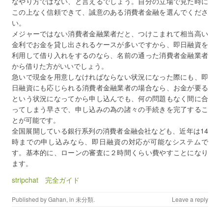
なやり方ではない、と言えるでしょう。自分の立場で見た時に
この上なく信頼できて、誠意のある消費者金融を選んでくださ
い。
メジャーではない消費者金融業者だと、つけこまれて相当高い
金利でお金を貸し出されるケースが多いですから、即日融資を
利用して借り入れをするのなら、名前の通った消費者金融業者
から借りた方がいいでしょう。
急いで現金を用意しなければならない状況になった際にも、即
日融資にも応じられる消費者金融業者の場合なら、お金が要る
という状況になってから申し込んでも、何の問題もなく間に合
ってしまう早さで、申し込みの為の諸々の手続きを完了するこ
とが可能です。
全国展開している銀行系列の消費者金融会社なども、近年は14
時までの申し込みなら、即日融資の対応が可能なシステムで
す。基本的に、ローンの審査に２時間くらい費やすことになり
ます。
stripchat 完全ガイド
Published by
Gahan
, in
未分類
.
Leave a reply