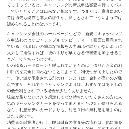
てしまっていると、キャッシングの新規申込審査を行ってパス
していただくことは出来ない相談です。つまりは、審査におい
ては過去も現在も本人の評価が、良しとされていないようでは
認められることはないのです。
キャッシング会社のホームページなどで、新規にキャッシング
を申込むのはすごくシンプルでスピーディー！画面に用意され
ている、何項目かの簡単な情報を入力漏れや誤りがないように
入力して送信すれば、後の手順が早くなる仮審査を済ませるこ
とが、できちゃうのです。
いわゆるカードローンと呼ばれているものは、借りたお金の利
用目的を完全に問わないことによって、利便性が向上したので
す。使い道が限定される別のローンよりは、金利が高いのが難
点ですが、それでもキャッシングよりは、わずかではあるもの
の低金利とされている場合が少なくありません。
現金が足りないときを想定してぜひ持ちたいたくさんの方に人
気のキャッシングカードを使ってまとまった現金が借りられる
なら、利息が安いカードよりも、利息０円の無利息を選ぶのは
当たり前です。
消費者金融業者が行う、即日融資の審査等の流れは、他に類を
見ないほどの速さなんです。融資のほとんどが、午前中のうち