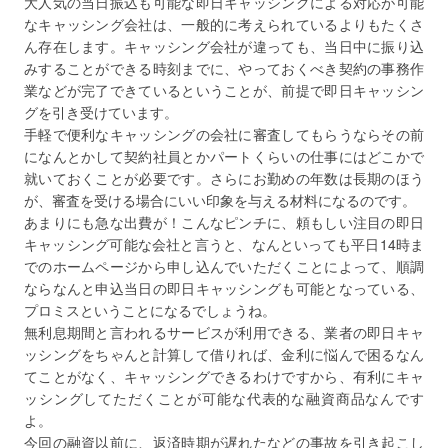
大人気の当日振込も可能な即日キャッシングによる対応が可能
なキャッシング会社は、一般的に考えられているよりもたくさ
ん存在します。キャッシング会社が違っても、当日中に振り込
みすることができる時刻までに、やっておくべき契約の事務作
業などが完了できているということが、前提で即日キャッシン
グを引き受けています。
手軽で便利なキャッシングの会社に審査してもらうならその前
になんとかして契約社員とかパートくらいの仕事にはどこかで
就いておくことが必要です。さらにお勤めの年数は長期のほう
が、審査を受ける場合にいい印象を与える材料になるのです。
あまりにも急な出費が！こんなピンチに、頼もしい注目の即日
キャッシング可能な会社と言うと、なんといっても平日14時ま
でのホームページから申し込んでいただくことによって、順調
ならなんと申込当日の即日キャッシングも可能となっている、
プロミスということになるでしょうね。
無利息期間と言われるサービスが利用できる、業者の即日キャ
ッシングをちゃんと計算して借りれば、金利に悩んで困るなん
てことがなく、キャッシングできるわけですから、有利にキャ
ッシングしてただくことが可能な代表的な融資商品なんです
よ。
今回の融資以前に、返済時期が遅れたなどの事故を引き起こし