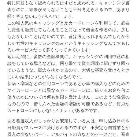
特に問題もなく認められるはずだと思われる、キャッシング審
査なのに、結果が良くないことも十分考えられるので、あまり
軽く考えないほうがいいでしょう。
この頃人気のキャッシングとかカードローンを利用して、必要
な資金を融資してもらえることになって借金を作るのは、少し
もおかしいことはないのです。昔は考えられませんでしたが今
じゃ女性のキャッシングのみというキャッシングなんておもし
ろいサービスだって多くなってきています。
短い期間に、多数の金融機関に、キャッシングの利用申込の相
談をしている場合などは、困り果てて資金調達に駆けずり回っ
ているような、疑念を抱かせるので、大切な審査を受けるとき
にいい結果につながらなくなるのです。
新築・増築などの住宅ローンであるとか車の購入などのための
マイカーローンとは異なるカードローンは、借りるお金を何に
使うのかについては何も制限を受けません。このような性質の
ものなので、借り入れた金額の増額が可能であるなど、何点か
カードローンにしかないメリットがあるのです。
ある程度収入がしっかりと安定している人は、申し込み日の即
日融資がスムーズに受けられるのですが、不安定な自営業とか
収入の少ないパート、アルバイトの方などのケースだと、審査