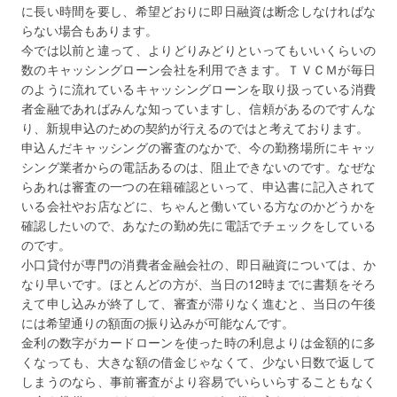
に長い時間を要し、希望どおりに即日融資は断念しなければな
らない場合もあります。
今では以前と違って、よりどりみどりといってもいいくらいの
数のキャッシングローン会社を利用できます。ＴＶＣＭが毎日
のように流れているキャッシングローンを取り扱っている消費
者金融であればみんな知っていますし、信頼があるのですんな
り、新規申込のための契約が行えるのではと考えております。
申込んだキャッシングの審査のなかで、今の勤務場所にキャッ
シング業者からの電話あるのは、阻止できないのです。なぜな
らあれは審査の一つの在籍確認といって、申込書に記入されて
いる会社やお店などに、ちゃんと働いている方なのかどうかを
確認したいので、あなたの勤め先に電話でチェックをしている
のです。
小口貸付が専門の消費者金融会社の、即日融資については、か
なり早いです。ほとんどの方が、当日の12時までに書類をそろ
えて申し込みが終了して、審査が滞りなく進むと、当日の午後
には希望通りの額面の振り込みが可能なんです。
金利の数字がカードローンを使った時の利息よりは金額的に多
くなっても、大きな額の借金じゃなくて、少ない日数で返して
しまうのなら、事前審査がより容易でいらいらすることもなく