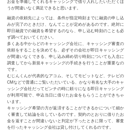
お金を準備してくれるキャッシングで借り入れしたいただくほ
うが間違いなく満足できると思います。
融資の依頼先によっては、条件が指定時刻までに融資の申し込
みが完了のときだけ、なんてことが定めがあるのです。絶対に
即日融資での融資を希望するのなら、申し込む時刻のことも必
ず調べておいてください。
多くある中からどのキャッシング会社に、キャッシング審査の
依頼をすることを決めても、必ずその会社が即日キャッシング
が間違いなくできる、申し込み締め切り時刻についても入念に
調査してから新規キャッシングの手続きを行うことが重要なの
です。
むじんくんが代表的なアコム、そしてモビットなど、テレビの
CMなどで普通にご覧いただいている、かなり有名な大手のキャ
ッシング会社だってピンチの時に頼りになる即日キャッシング
が利用可能で、申込当日に借りたお金をもらうことができちゃ
います。
キャッシング希望の方が返済することができるかについて細か
く審査して結論を出しているのです。契約のとおりに借りたお
金を返すことが間違いないと判定が下ったときに限って、審査
を行ったキャッシング会社は貸し付けしてくれるのです。