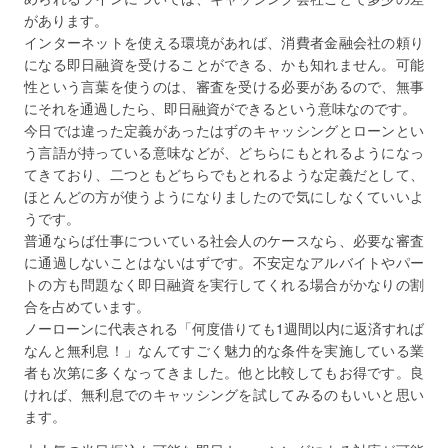
があります。
インターネットを使える環境があれば、消費者金融会社の頼り
になる即日融資を受けることができる、かも知れません。可能
性という言葉を使うのは、審査を受ける必要があるので、無事
にそれを通過したら、即日融資ができるという意味なのです。
今日では違った定義があったはずのキャッシングとローンとい
う言語が持っている意味などが、どちらにもとれるようになっ
てきており、二つともどちらでもとれるような定義だとして、
ほとんどの方が使うようになりましたので気にしなくていいよ
うです。
普通ならば仕事についている社会人のケースなら、必要な審査
に通過しないことはないはずです。不安定なアルバイトやパー
トの方も問題なく即日融資を実行してくれる場合がかなりの割
合を占めています。
ノーローンに代表される「何度借りても1週間以内に返済すれば
なんと無利息！」なんてすごく魅力的な条件を実施している業
者も次第に多くなってきました。他と比較してもお得です。良
ければ、無利息でのキャッシングを試してみるのもいいと思い
ます。