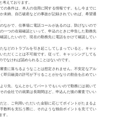
と考えております。
ての条件は、本人の信用に関する情報です。もし今までに
か未納、自己破産などの事故が記録されていれば、希望通
。
のなかで、仕事場に電話コールがあるのは、防げないので
の一つの在籍確認といって、申込のときに申告した勤務先
確認したいので、現在の勤務先に電話をかけて確認してい
たなどのトラブルを引き起こしてしまっていると、キャッ
いただくことは不可能です。従って、キャッシングしても
のでなければ認められることはないのです。
審査に落ちるようなことは想定されません。不安定なアル
く即日融資の許可が下りることがかなりの割合を占めてい
より先、なんとかしてパートでもいいので勤務には就いて
その会社での就業は長期間ほど、申込んだ後の審査でいい
だと、ご利用いただいた金額に応じてポイントがたまるよ
手数料を支払う際に、そのような独自ポイントを充ててい
ます。