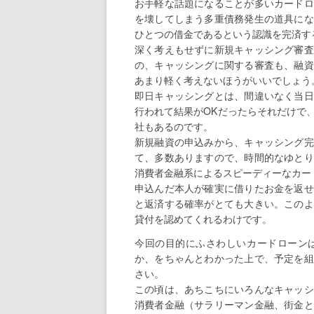
お手軽な話題になることが多いカードロ
を壊してしまう多重債務発生の道具にな
ひとつの借金であるという認識を完済す
深く考えもせずに新規キャッシング審査
の、キャッシングに関する審査も、融資
あまり軽く考えないほうがいいでしょう
即日キャッシングとは、間違いなく当日
行われて結果がOKだったらそれだけで
社もあるのです。
新規融資の申込みから、キャッシング完
て、多数ありますので、時間的なゆとり
消費者金融系によるスピーディーなカー
申込んだ本人が確実に借りたお金を返せ
と返済する確率がとても大きい。このよ
貸付を認めてくれるわけです。
今回の目的にふさわしいカードローン
か、をちゃんとわかった上で、予定を組
さい。
この頃は、あちこちにいろんなキャッシ
消費者金融（サラリーマン金融、街金と