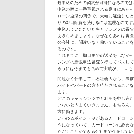
規申込のための契約が可能になるのでは
申込の際に一番重視される審査にあたっ
ローン返済の関係で、大幅に遅延したと
りの即日融資を受けるのは無理なのです
申込んでいただいたキャッシングの審査
あきらめましょう。なぜならあれは審査
の会社に、間違いなく働いていることを
るのです。
これまでに、期日までの返済をしなかっ
シングの新規申込審査を行ってパスして
らうには今までも含めて実績が、いいも
問題なく仕事している社会人なら、事前
バイトやパートの方も待たされることな
ます。
どこのキャッシングでも利用を申し込む
いないとうまくいきません。もちろん、
方に働きます。
いわゆるポイント制があるカードローン
うになっていて、カードローンに必要な
ただくことができる会社まで存在してい