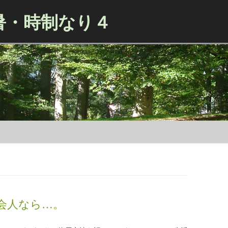
暑・時制なり４
Skip to content
会人なら…。