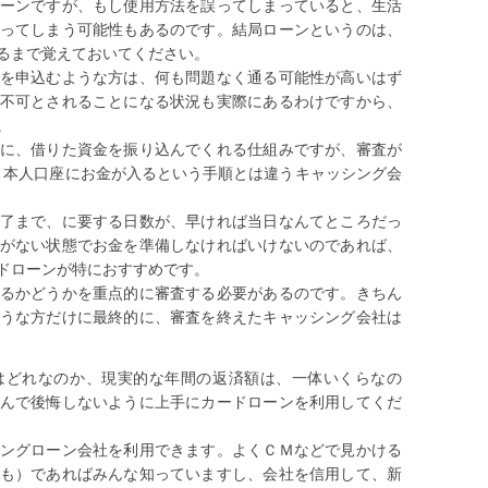
ーンですが、もし使用方法を誤ってしまっていると、生活
ってしまう可能性もあるのです。結局ローンというのは、
るまで覚えておいてください。
を申込むような方は、何も問題なく通る可能性が高いはず
不可とされることになる状況も実際にあるわけですから、
。
に、借りた資金を振り込んでくれる仕組みですが、審査が
、本人口座にお金が入るという手順とは違うキャッシング会
了まで、に要する日数が、早ければ当日なんてところだっ
がない状態でお金を準備しなければいけないのであれば、
ドローンが特におすすめです。
るかどうかを重点的に審査する必要があるのです。きちん
うな方だけに最終的に、審査を終えたキャッシング会社は
はどれなのか、現実的な年間の返済額は、一体いくらなの
んで後悔しないように上手にカードローンを利用してくだ
ングローン会社を利用できます。よくＣＭなどで見かける
も）であればみんな知っていますし、会社を信用して、新