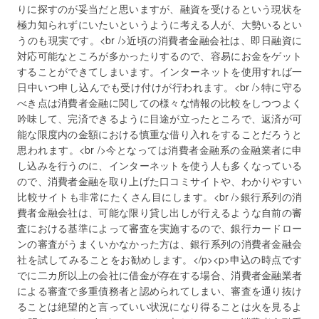
りに探すのが妥当だと思いますが、融資を受けるという現状を
極力知られずにいたいというように考える人が、大勢いるとい
うのも現実です。<br />近頃の消費者金融会社は、即日融資に
対応可能なところが多かったりするので、容易にお金をゲット
することができてしまいます。インターネットを使用すれば一
日中いつ申し込んでも受け付けが行われます。<br />特に守る
べき点は消費者金融に関しての様々な情報の比較をしつつよく
吟味して、完済できるように目途が立ったところで、返済が可
能な限度内の金額における慎重な借り入れをすることだろうと
思われます。<br />今となっては消費者金融系の金融業者に申
し込みを行うのに、インターネットを使う人も多くなっている
ので、消費者金融を取り上げた口コミサイトや、わかりやすい
比較サイトも非常にたくさん目にします。<br />銀行系列の消
費者金融会社は、可能な限り貸し出しが行えるような自前の審
査における基準によって審査を実施するので、銀行カードロー
ンの審査がうまくいかなかった方は、銀行系列の消費者金融会
社を試してみることをお勧めします。</p><p>申込の時点です
でに二カ所以上の会社に借金が存在する場合、消費者金融業者
による審査で多重債務者と認められてしまい、審査を通り抜け
ることは絶望的と言っていい状況になり得ることは火を見るよ