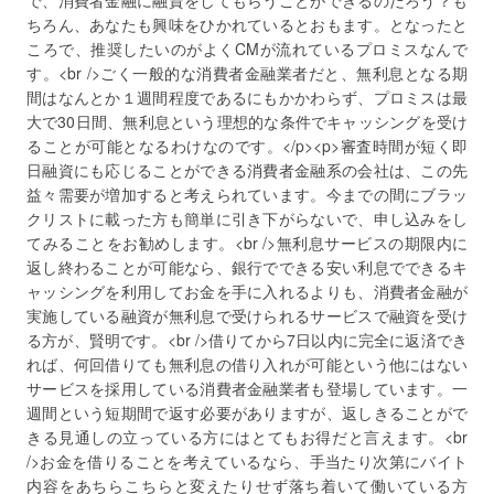
で、消費者金融に融資をしてもらうことができるのだろう？も
ちろん、あなたも興味をひかれているとおもます。となったと
ころで、推奨したいのがよくCMが流れているプロミスなんで
す。<br />ごく一般的な消費者金融業者だと、無利息となる期
間はなんとか１週間程度であるにもかかわらず、プロミスは最
大で30日間、無利息という理想的な条件でキャッシングを受け
ることが可能となるわけなのです。</p><p>審査時間が短く即
日融資にも応じることができる消費者金融系の会社は、この先
益々需要が増加すると考えられています。今までの間にブラッ
クリストに載った方も簡単に引き下がらないで、申し込みをし
てみることをお勧めします。<br />無利息サービスの期限内に
返し終わることが可能なら、銀行でできる安い利息でできるキ
ャッシングを利用してお金を手に入れるよりも、消費者金融が
実施している融資が無利息で受けられるサービスで融資を受け
る方が、賢明です。<br />借りてから7日以内に完全に返済でき
れば、何回借りても無利息の借り入れが可能という他にはない
サービスを採用している消費者金融業者も登場しています。一
週間という短期間で返す必要がありますが、返しきることがで
きる見通しの立っている方にはとてもお得だと言えます。<br
/>お金を借りることを考えているなら、手当たり次第にバイト
内容をあちらこちらと変えたりせず落ち着いて働いている方