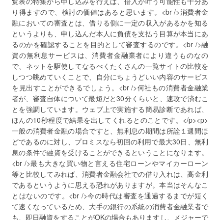
覧表の特集から申し込みを行えば、借入が叶う可能性も十分あ
り得ますので、検討の価値はあると思います。<br />消費者金
融においての審査とは、借りる側に一定の収入があるかを知る
というよりも、申し込んだ本人に負債を支払う目算が本当にあ
るのかを確認することを目的として審査するのです。<br />融
資の無利息サービスは、消費者金融業者により違うものなの
で、ネットを駆使してなるべくたくさんの一覧サイトの比較を
しつつ眺めていくことで、自分にちょうどいい内容のサービス
を見出すことができるでしょう。<br />何社もの消費者金融業
者が、審査自体について最短だと30分くらいと、速攻で済むこ
とを強調しています。ウェブ上で実施する簡易診断であれば、
ほんの10秒程度で結果を出してくれるとのことです。</p><p>
一般の消費者金融の場合ですと、無利息の期間は所詮１週間ほ
どであるのに対し、プロミスなら初回の利用で最大30日、無利
息の条件で融資を受けることができるということになります。
<br />最も大きな買い物と言える住宅ローンやマイカーローン
等と比較してみれば、消費者金融会社での借り入れは、高金利
であるというように思える恐れがありますが。本当はそんなこ
とはないのです。<br />今の時代は審査を通過するまでが短く
て速くなっているため、大手の銀行の系統の消費者金融業者で
も、即日融資をすることがOKの場合もありますし、メジャーで