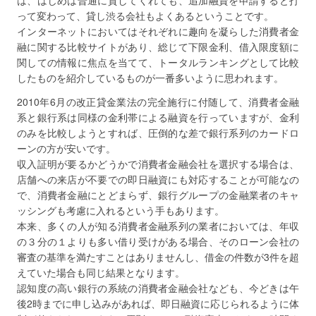
は、はじめは普通に貸してくれても、追加融資を申請すると打
って変わって、貸し渋る会社もよくあるということです。
インターネットにおいてはそれぞれに趣向を凝らした消費者金
融に関する比較サイトがあり、総じて下限金利、借入限度額に
関しての情報に焦点を当てて、トータルランキングとして比較
したものを紹介しているものが一番多いように思われます。
2010年6月の改正貸金業法の完全施行に付随して、消費者金融
系と銀行系は同様の金利帯による融資を行っていますが、金利
のみを比較しようとすれば、圧倒的な差で銀行系列のカードロ
ーンの方が安いです。
収入証明が要るかどうかで消費者金融会社を選択する場合は、
店舗への来店が不要での即日融資にも対応することが可能なの
で、消費者金融にとどまらず、銀行グループの金融業者のキャ
ッシングも考慮に入れるという手もあります。
本来、多くの人が知る消費者金融系列の業者においては、年収
の３分の１よりも多い借り受けがある場合、そのローン会社の
審査の基準を満たすことはありませんし、借金の件数が3件を超
えていた場合も同じ結果となります。
認知度の高い銀行の系統の消費者金融会社なども、今どきは午
後2時までに申し込みがあれば、即日融資に応じられるように体