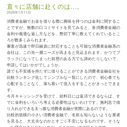
直々に店舗に赴くのは…。
2026年1月11日
消費者金融でお金を借りる際に興味を持つのは金利に関するこ
とですが、無数の口コミサイトを見てみると、各消費者金融の
金利や最適な返し方などを、懇切丁寧に教えてくれているとこ
ろが数多くみられます。
審査が迅速で即日融資に対応することも可能な消費者金融系の
会社は、この先一層ニーズが高まると見込まれます。かつてブ
ラックになってしまった前歴のある方でも諦めたりしないで、
申請してはいかがでしょうか。
誰でも不安感を持たずに借りることができる消費者金融会社を
比較ランキング化してシンプルな一覧にしたので、初心者でも
心配することなく、落ち着いて借入をすることがきっとできま
す。
今月キャッシングを受けて、給料日には返済できるならば、す
でに金利をいろいろ考える必要性はないわけです。無利息で借
り入れができる太っ腹な消費者金融が実際にあるのです。
比較的規模の小さい消費者金融で、名前も知らないような業者
を見ると、大丈夫なのかとすごく不安になるものです。そうな