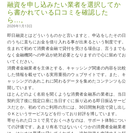
融資を申し込みたい業者を選択してか
ら書かれている口コミを確認した
ら…。
2026年1月13日
即日融資とはどういうものかと言いますと、申込をしたその日
のうちに直ちにお金を借り入れる事が出来るという制度です。
生まれて初めて消費者金融で貸付を受ける場合は、言うまでも
なく金融機関への申込が絶対必要となりますので心に留めてお
いてください。
消費者金融業者を主体とする、キャッシング関連の内容を比較
した情報を載せている実用重視のウェブサイトです。また、キ
ャッシングのあれこれに関わるデータを集めたコンテンツも公
開しています。
ほとんどのよく名前を聞くような消費者金融系の業者は、当日
契約完了後に指定口座に当日すぐに振り込める即日振込サービ
スだとか、初めてのご利用の方には、30日間無利息で貸し出し
ＯＫというサービスなどを行っており好評を博しています。
寄せられた口コミで見ておくべきなのは、サポート体制につい
ての評価です。あまり有名ではないいくつかの消費者金融業者