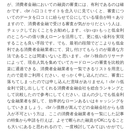
が、消費者金融においての融資の審査には、有利であるのは確
かです。<br />口コミサイトを念入りに見ていくと、審査につ
いてのデータを口コミに紛らせて公にしている場合が時々あり
ますので、消費者金融で受ける審査が気がかりだという人は、
チェックしておくことをお勧めします。</p><p>もっと低金利
のところへの借り換えローンを活用して、更に低い金利を実現
することも良い手段です。でも、最初の段階でどこよりも低金
利である消費者金融業者にて、貸し付けてもらうのが最適な方
法であることは間違いないと思います。<br />独自のリサーチ
によって、現在人気を集めていてカードローンの審査を比較的
楽に通過できる、消費者金融業者を一覧できるリストを用意し
たので是非ご利用ください。せっかく申し込んだのに、審査に
落ちてしまったのでは申し込んだ意味がありません！<br />低
金利で貸し出ししてくれる消費者金融会社を総合ランキングと
して比較したので参考にしてください。ほんの少しでも低金利
な金融業者を探して、効率的なローンあるいはキャッシングを
していきましょう。<br />債務が嵩んでどの金融会社からも借
入が不可という方は、ここの消費者金融業者を一覧にした記事
の特集から申請を行えば、よそで断られた融資がOKになること
も大いにあると思われるので、一度検討してみてはいかがでし