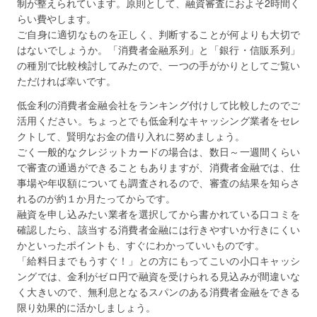
制が整えられています。原則として、融資審査におよそ2時間く
らい費やします。
ご自身に適切なものを正しく、判断することが何よりも大切で
はないでしょうか。「消費者金融系列」と「銀行・信販系列」
の種別で比較検討してみたので、一つの手がかりとしてご覧い
ただければ幸いです。
低金利の消費者金融会社をランキング付けして比較したのでご
活用ください。ちょっとでも低金利なキャッシング業者をセレ
クトして、賢明なお金の借り入れに努めましょう。
ごく一般的なクレジットカードの場合は、数日～一週間くらい
で審査の通過ができることもありますが、消費者金融では、仕
事場や年収額についても調査されるので、審査の結果を知らさ
れるのが約１か月たってからです。
融資を申し込みたい業者を選択してから書かれている口コミを
確認したら、該当する消費者金融には行きやすいか行きにくい
かといったポイントも、すぐにわかっていいものです。
「給料日までもうすぐ！」との方にもってこいの小口キャッシ
ングでは、金利がゼロ円で融資を受けられる見込みが間違いな
く大きいので、無利息となるスパンのある消費者金融をできる
限り効果的に活かしましょう。