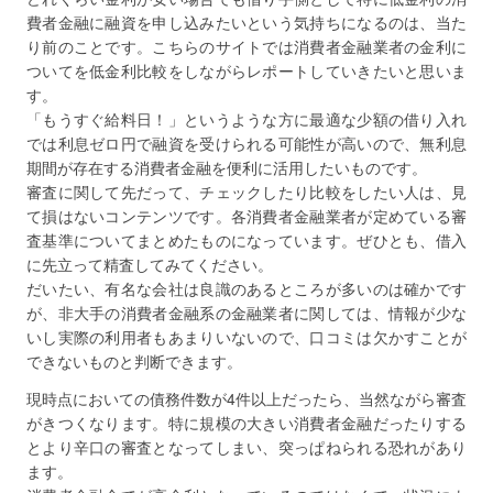
費者金融に融資を申し込みたいという気持ちになるのは、当た
り前のことです。こちらのサイトでは消費者金融業者の金利に
ついてを低金利比較をしながらレポートしていきたいと思いま
す。
「もうすぐ給料日！」というような方に最適な少額の借り入れ
では利息ゼロ円で融資を受けられる可能性が高いので、無利息
期間が存在する消費者金融を便利に活用したいものです。
審査に関して先だって、チェックしたり比較をしたい人は、見
て損はないコンテンツです。各消費者金融業者が定めている審
査基準についてまとめたものになっています。ぜひとも、借入
に先立って精査してみてください。
だいたい、有名な会社は良識のあるところが多いのは確かです
が、非大手の消費者金融系の金融業者に関しては、情報が少な
いし実際の利用者もあまりいないので、口コミは欠かすことが
できないものと判断できます。
現時点においての債務件数が4件以上だったら、当然ながら審査
がきつくなります。特に規模の大きい消費者金融だったりする
とより辛口の審査となってしまい、突っぱねられる恐れがあり
ます。