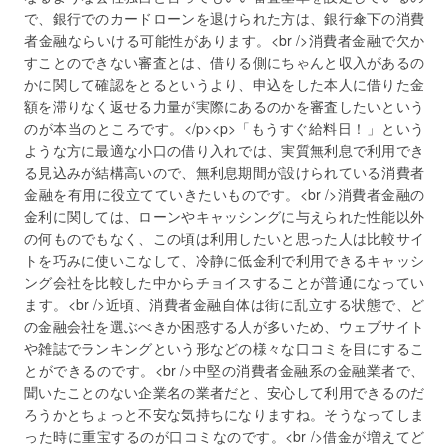
で、銀行でのカードローンを退けられた方は、銀行傘下の消費
者金融ならいける可能性があります。<br />消費者金融で欠か
すことのできない審査とは、借りる側にちゃんと収入があるの
かに関して確認をとるというより、申込をした本人に借りた金
額を滞りなく返せる力量が実際にあるのかを審査したいという
のが本当のところです。</p><p>「もうすぐ給料日！」という
ような方に最適な小口の借り入れでは、実質無利息で利用でき
る見込みが結構高いので、無利息期間が設けられている消費者
金融を有用に役立てていきたいものです。<br />消費者金融の
金利に関しては、ローンやキャッシングに与えられた性能以外
の何ものでもなく、この頃は利用したいと思った人は比較サイ
トを巧みに使いこなして、冷静に低金利で利用できるキャッシ
ング会社を比較した中からチョイスすることが普通になってい
ます。<br />近頃、消費者金融自体は街に乱立する状態で、ど
の金融会社を選ぶべきか困惑する人が多いため、ウェブサイト
や雑誌でランキングという形などの様々な口コミを目にするこ
とができるのです。<br />中堅の消費者金融系の金融業者で、
聞いたことのない企業名の業者だと、安心して利用できるのだ
ろうかとちょっと不安な気持ちになりますね。そうなってしま
った時に重宝するのが口コミなのです。<br />借金が増えてど