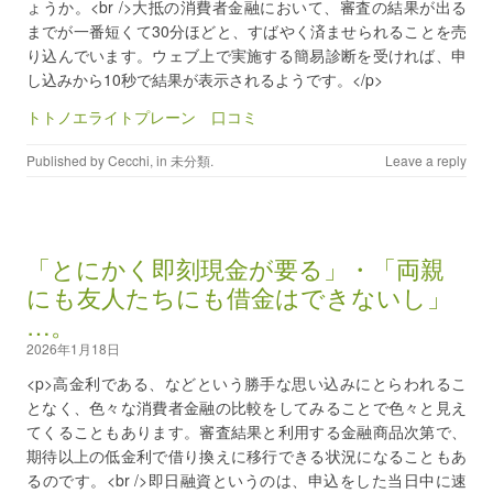
ょうか。<br />大抵の消費者金融において、審査の結果が出る
までが一番短くて30分ほどと、すばやく済ませられることを売
り込んでいます。ウェブ上で実施する簡易診断を受ければ、申
し込みから10秒で結果が表示されるようです。</p>
トトノエライトプレーン 口コミ
Published by
Cecchi
, in
未分類
.
Leave a reply
「とにかく即刻現金が要る」・「両親
にも友人たちにも借金はできないし」
…。
2026年1月18日
<p>高金利である、などという勝手な思い込みにとらわれるこ
となく、色々な消費者金融の比較をしてみることで色々と見え
てくることもあります。審査結果と利用する金融商品次第で、
期待以上の低金利で借り換えに移行できる状況になることもあ
るのです。<br />即日融資というのは、申込をした当日中に速