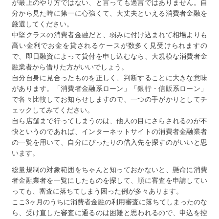
が最上のやり方ではない、と言っても過言ではありません。自
分から見た時に第一に心強くて、大丈夫といえる消費者金融を
厳選してください。
中堅クラスの消費者金融だと、弱みに付け込まれて相場よりも
高い金利でお金を貸されるケースが数多く見受けられますの
で、即日融資によって貸付を申し込むなら、大規模な消費者金
融業者から借りた方がいいでしょう。
自分自身に見合ったものを正しく、判断することに大きな意味
があります。「消費者金融系ローン」「銀行・信販系ローン」
で各々比較してお知らせしますので、一つの手がかりとしてチ
ェックしてみてください。
自ら店舗まで行ってしまうのは、他人の目にさらされるのが不
快というのであれば、インターネットサイトの消費者金融業者
の一覧を用いて、自分にぴったりの借入先を探すのがいいと思
います。
総量規制の対象範囲をちゃんと知っておかないと、懸命に消費
者金融業者を一覧にしたものを探して、順に審査を申請してい
っても、審査に落ちてしまう困った例が多々あります。
ここ3ヶ月のうちに消費者金融の利用審査に落ちてしまったのな
ら、受け直した審査に通るのは困難と思われるので、申込を控