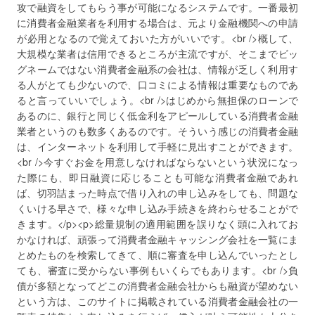
攻で融資をしてもらう事が可能になるシステムです。一番最初
に消費者金融業者を利用する場合は、元より金融機関への申請
が必用となるので覚えておいた方がいいです。<br />概して、
大規模な業者は信用できるところが主流ですが、そこまでビッ
グネームではない消費者金融系の会社は、情報が乏しく利用す
る人がとても少ないので、口コミによる情報は重要なものであ
ると言っていいでしょう。<br />はじめから無担保のローンで
あるのに、銀行と同じく低金利をアピールしている消費者金融
業者というのも数多くあるのです。そういう感じの消費者金融
は、インターネットを利用して手軽に見出すことができます。
<br />今すぐお金を用意しなければならないという状況になっ
た際にも、即日融資に応じることも可能な消費者金融であれ
ば、切羽詰まった時点で借り入れの申し込みをしても、問題な
くいける早さで、様々な申し込み手続きを終わらせることがで
きます。</p><p>総量規制の適用範囲を誤りなく頭に入れてお
かなければ、頑張って消費者金融キャッシング会社を一覧にま
とめたものを検索してきて、順に審査を申し込んでいったとし
ても、審査に受からない事例もいくらでもあります。<br />負
債が多額となってどこの消費者金融会社からも融資が望めない
という方は、このサイトに掲載されている消費者金融会社の一