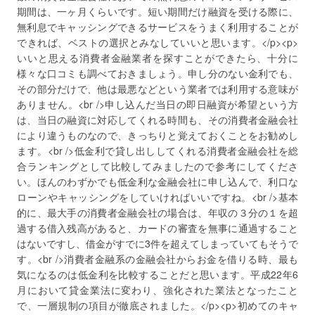
期間は、一ヶ月くらいです。短い期間だけ融資を受ける際に、
無利息でキャッシングできるサービスをうまく利用することが
できれば、ベストの選択とみなしていいと思います。</p><p>
いいと思える消費者金融業者を探すことができたら、十分に
様々な口コミも調べておきましょう。申し分のない金利でも、
その部分だけで、他は最悪などという業者では利用する意味が
ありません。<br />申し込んだ当日の即日融資が希望という方
は、当日の融資に対応してくれる時間も、その消費者金融会社
により違うものなので、きっちりと覚えておくことをお勧めし
ます。<br />低金利で貸し出ししてくれる消費者金融会社を総
合ランキングとして比較してみましたので参考にしてくださ
い。ほんのわずかでも低金利な金融会社に申し込んで、利口な
ローンやキャッシングをしていければいいですね。<br />基本
的に、最大手の消費者金融会社の場合は、年収の３分の１を超
過する借入残高があると、カードの審査を無事に通過すること
はないですし、借金がすでに3件を超えてしまっていてもそうで
す。<br />消費者金融系の金融会社からお金を借りる時、最も
気になるのは低金利を比較することだと思います。平成22年6
月において貸金業法に変わり、強化された業法となったこと
で、一層規制の項目が徹底されました。</p><p>初めてのキャ