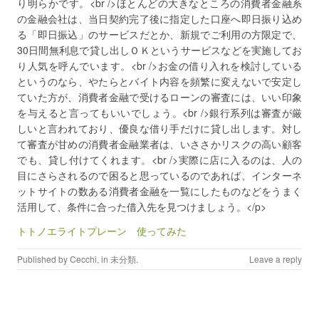
り明らかです。<br />ほとんどの大きなところの消費者金融系
の金融会社は、当日契約完了後に指定した口座へ即日振り込め
る「即日振込」のサービスだとか、新規でご利用の方限定で、
30日間無利息で貸し出しＯＫというサービスなどを実施してお
り人気を呼んでいます。<br />お金の借り入れを検討している
というのなら、やたらとバイト内容を頻繁に変えないで安定し
ていた方が、消費者金融で受けるローンの審査には、いい印象
を与えると言ってもいいでしょう。<br />銀行系列は審査が厳
しいと言われており、優良な借り手だけに貸し出します。対し
て審査が甘めの消費者金融業者は、いささかリスクの高い顧客
でも、貸し付けてくれます。<br />実際に店に入るのは、人の
目にさらされるので困ると思っているのであれば、インターネ
ットサイトの数ある消費者金融を一覧にしたものなどをうまく
活用して、条件に合った借入先を見つけましょう。</p>
トトノエライトプレーン 使ってみた
Published by
Cecchi
, in
未分類
.
Leave a reply