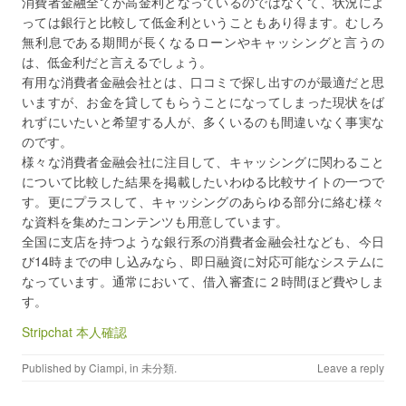
消費者金融全てが高金利となっているのではなくて、状況によ
っては銀行と比較して低金利ということもあり得ます。むしろ
無利息である期間が長くなるローンやキャッシングと言うの
は、低金利だと言えるでしょう。
有用な消費者金融会社とは、口コミで探し出すのが最適だと思
いますが、お金を貸してもらうことになってしまった現状をば
れずにいたいと希望する人が、多くいるのも間違いなく事実な
のです。
様々な消費者金融会社に注目して、キャッシングに関わること
について比較した結果を掲載したいわゆる比較サイトの一つで
す。更にプラスして、キャッシングのあらゆる部分に絡む様々
な資料を集めたコンテンツも用意しています。
全国に支店を持つような銀行系の消費者金融会社なども、今日
び14時までの申し込みなら、即日融資に対応可能なシステムに
なっています。通常において、借入審査に２時間ほど費やしま
す。
Stripchat 本人確認
Published by
Ciampi
, in
未分類
.
Leave a reply