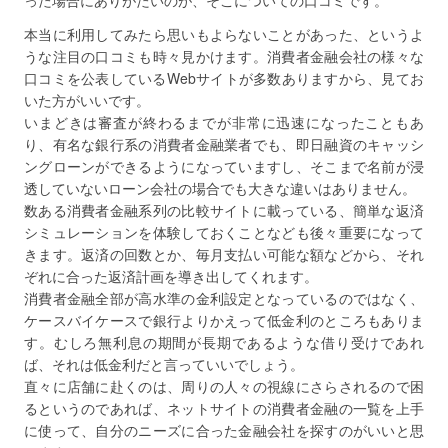
った場合にありがたいのが、そこについての口コミです。
本当に利用してみたら思いもよらないことがあった、というよ
うな注目の口コミも時々見かけます。消費者金融会社の様々な
口コミを公表しているWebサイトが多数ありますから、見てお
いた方がいいです。
いまどきは審査が終わるまでが非常に迅速になったこともあ
り、有名な銀行系の消費者金融業者でも、即日融資のキャッシ
ングローンができるようになっていますし、そこまで名前が浸
透していないローン会社の場合でも大きな違いはありません。
数ある消費者金融系列の比較サイトに載っている、簡単な返済
シミュレーションを体験しておくことなども後々重要になって
きます。返済の回数とか、毎月支払い可能な額などから、それ
ぞれに合った返済計画を導き出してくれます。
消費者金融全部が高水準の金利設定となっているのではなく、
ケースバイケースで銀行よりかえって低金利のところもありま
す。むしろ無利息の期間が長期であるような借り受けであれ
ば、それは低金利だと言っていいでしょう。
直々に店舗に赴くのは、周りの人々の視線にさらされるので困
るというのであれば、ネットサイトの消費者金融の一覧を上手
に使って、自分のニーズに合った金融会社を探すのがいいと思