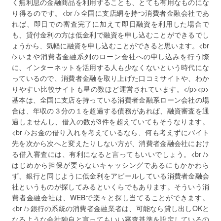
く無利息の金融商品を利用することも、とても有用なものにな
り得るのです。<br />全国に支店網を持つ消費者金融会社であ
れば、即日での審査完了に加えて即日融資を利用した場合で
も、貸付金利の方は低金利で融資を申し込むことができるでし
ょうから、気軽に融資を申し込むことができると思います。<br
/>いまや消費者金融系列のローン会社への申し込みを行う際
に、インターネットを活用する人も少なくないという時代にな
っているので、消費者金融を取り上げた口コミサイトや、わか
りやすい比較サイトも星の数ほど運営されています。</p><p>
基本は、全国に支店を持っている消費者金融系ローン会社の場
合は、年収の３分の１を超過する債務があれば、融資審査を通
過しませんし、借入の数が3件を超えていてもそうなります。
<br />お金の借り入れを考えているなら、何も考えずにバイト
先を次から次へと変えたりしない方が、消費者金融会社におけ
る借入審査には、有利になると言ってもいいでしょう。<br />
はじめから担保が要らないキャッシングであるにもかかわら
ず、銀行と同じように低金利をアピールしている消費者金融会
社というものが探してみるといくらでもあります。そういう消
費者金融会社は、WEBで楽々と探し当てることができます。
<br />銀行の系統の消費者金融業者は、可能なら貸し出しOKと
なるような会社独自と言ってもいい審査基準を設定しているの