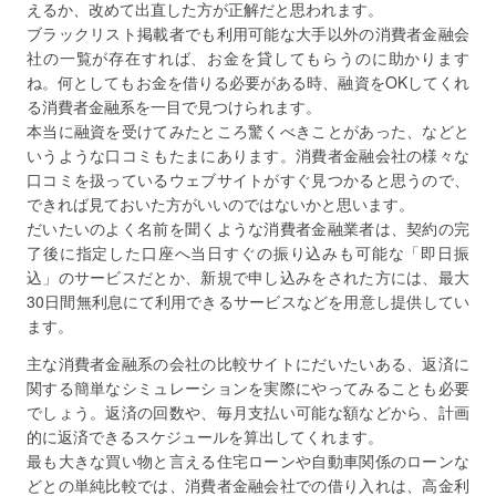
えるか、改めて出直した方が正解だと思われます。
ブラックリスト掲載者でも利用可能な大手以外の消費者金融会
社の一覧が存在すれば、お金を貸してもらうのに助かります
ね。何としてもお金を借りる必要がある時、融資をOKしてくれ
る消費者金融系を一目で見つけられます。
本当に融資を受けてみたところ驚くべきことがあった、などと
いうような口コミもたまにあります。消費者金融会社の様々な
口コミを扱っているウェブサイトがすぐ見つかると思うので、
できれば見ておいた方がいいのではないかと思います。
だいたいのよく名前を聞くような消費者金融業者は、契約の完
了後に指定した口座へ当日すぐの振り込みも可能な「即日振
込」のサービスだとか、新規で申し込みをされた方には、最大
30日間無利息にて利用できるサービスなどを用意し提供してい
ます。
主な消費者金融系の会社の比較サイトにだいたいある、返済に
関する簡単なシミュレーションを実際にやってみることも必要
でしょう。返済の回数や、毎月支払い可能な額などから、計画
的に返済できるスケジュールを算出してくれます。
最も大きな買い物と言える住宅ローンや自動車関係のローンな
どとの単純比較では、消費者金融会社での借り入れは、高金利