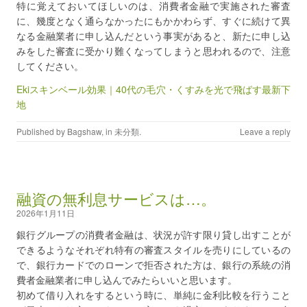
特に覚えておいてほしいのは、消費者金融で実施された審査
に、幾度となく通らなかったにもかかわらず、すぐに続けて異
なる金融業者に申し込んだという事実があると、新たに申し込
みをした審査に受かり難くなってしまうと思われるので、注意
してください。
Ekiスキンベール効果｜40代の毛穴・くすみを光で飛ばす最新下
地
Published by
Bagshaw
, in
未分類
.
Leave a reply
融資の無利息サービスは…。
2026年1月11日
銀行グループの消費者金融は、状況が許す限り貸し出すことが
できるようなそれぞれ特有の審査スタイルを売りにしているの
で、銀行カードでのローンで拒否された方は、銀行の系統の消
費者金融業者に申し込んでみたらいいと思います。
初めて借り入れをするという時に、単純に金利比較を行うこと