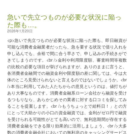
急いで先立つものが必要な状況に陥っ
た際も…。
2026年1月20日
<p>急いで先立つものが必要な状況に陥った際も、即日融資が
可能な消費者金融業者だったら、急を要する状況で借り入れを
申し込んでも、余裕で間に合う早さで、申し込みの手続きがで
きてしまうのです。<br />金利や利用限度額、審査時間等複数
の比較の必要な項目が挙げられますが、ありのままに言うと、
各消費者金融間での融資金利や限度額の差に関しては、今は大
体のところ見受けられないと言えるのではないでしょうか。<br
/>本当に利用してみた人たちからの意見というのは、値打ちが
あり大事なものです。消費者金融系ローン会社から融資を受け
るつもりなら、あらかじめその業者に対する口コミを探してみ
ることを提案します。<br />もうちょっとで給料日！」との方
にとって大助かりの小口の資金融資では、金利がゼロ円で融資
を受けられる可能性がとても高いので、無利息期間が存在する
消費者金融をできる限り効果的に活用しましょう、<br />大多
数の消費者金融会社においての無利息のキャッシングサービス