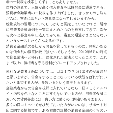
者の一覧表を検索して探すこともありません。
自前の調査で、人気が高く借入審査を比較的楽に通過できる、
消費者金融業者の一覧表を作り上げました。せっかく申し込ん
だのに、審査に落ちたら無意味になってしまいますから。
総量規制の適用についてしっかりと認識していなければ、懸命
に消費者金融系列を一覧にまとめたものを検索してきて、次か
ら次へと審査を申し込んでみても、審査の通過がままならない
というケースもたくさんあるのです。
消費者金融系の会社からお金を貸してもらうのに、興味がある
のは低金利の徹底比較ではないでしょうか。2010年6月の時点
で貸金業法へと移行し、強化された業法となったことで、これ
まで以上に債権者を守る規制がグレードアップされました。
便利な消費者金融については、口コミで見つけ出すのが最適だ
と思いますが、借金をすることになっている状態をばれずにい
たいと希望する人が、多数いるという事実もあります。
金融業者からの借金を視野に入れているなら、軽々しくアルバ
イト内容を色々なところに変えないでいる方が、消費者金融に
おいての貸付審査には、良い方に働くのは間違いありません。
多くの口コミの中でぜひ見ておいた方がいいのは、サポート対
応に関する情報です。ある程度の規模の消費者金融のうちのい