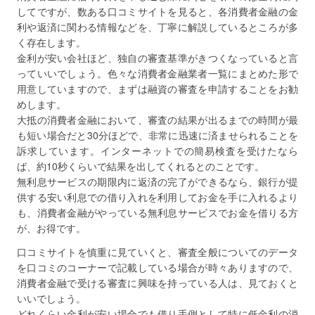
してですが、数ある口コミサイトを見ると、各消費者金融の金
利や返済に関わる情報などを、丁寧に解説しているところが多
く存在します。
金利が安い会社ほど、独自の審査基準がきつくなっていると言
っていいでしょう。色々な消費者金融業者一覧にまとめた形で
用意していますので、まずは融資の審査を申請することをお勧
めします。
大抵の消費者金融において、審査の結果が出るまでの時間が最
も短い場合だと30分ほどで、非常に迅速に済ませられることを
訴求しています。インターネットでの簡易検査を受けたなら
ば、約10秒くらいで結果を出してくれるとのことです。
無利息サービスの期限内に返済の完了ができるなら、銀行が提
供する安い利息での借り入れを利用してお金を手に入れるより
も、消費者金融がやっている無利息サービスでお金を借りる方
が、お得です。
口コミサイトを慎重に見ていくと、審査全般についてのデータ
を口コミのコーナーで記載している場合が時々ありますので、
消費者金融で受ける審査に興味を持っている人は、見ておくと
いいでしょう。
どれくらい金利が安い場合でも借り手側として特に低金利の消