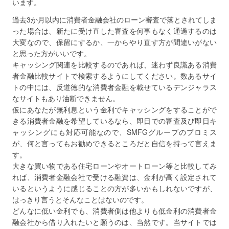
います。
過去3か月以内に消費者金融会社のローン審査で落とされてしま
った場合は、新たに受け直した審査を何事もなく通過するのは
大変なので、保留にするか、一からやり直す方が間違いがない
と思った方がいいです。
キャッシング関連を比較するのであれば、迷わず良識ある消費
者金融比較サイトで検索するようにしてください。数あるサイ
トの中には、反道徳的な消費者金融を載せているデンジャラス
なサイトもあり油断できません。
仮にあなたが無利息という金利でキャッシングをすることがで
きる消費者金融を希望しているなら、即日での審査及び即日キ
ャッシングにも対応可能なので、SMFGグループのプロミス
が、何と言ってもお勧めできるところだと自信を持って言えま
す。
大きな買い物である住宅ローンやオートローン等と比較してみ
れば、消費者金融会社で受ける融資は、金利が高く設定されて
いるというように感じることの方が多いかもしれないですが、
はっきり言うとそんなことはないのです。
どんなに低い金利でも、消費者側は他よりも低金利の消費者金
融会社から借り入れたいと願うのは、当然です。当サイトでは