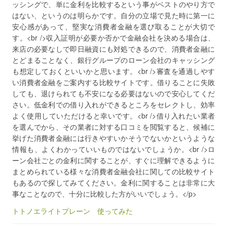
ッシングで、単に金利を比較するという事がベストのやり方で
はない、というのは明らかです。自分の立場で見た時に第一に
安心感があって、堅実な消費者金融を選び取ることが大切で
す。<br />収入証明が必要か否かで金融会社を決める場合は、
来店の必要なしで即日融資にも対処できるので、消費者金融に
とどまることなく、銀行グループのローン会社のキャッシング
も想定しておくといいかと思います。<br />審査を通過しやす
い消費者金融をご案内する比較サイトです。借りることに失敗
しても、退けられても不安になる必要はないので安心してくだ
さい。低金利での借り入れができるところをセレクトし、効率
よく使用していただけると幸いです。<br />借り入れたい業者
を選んでから、その業者に対する口コミを閲覧すると、候補に
挙げた消費者金融には行きやすいかそうでないかというような
情報も、よくわかっていいものではないでしょうか。<br />ロ
ーン会社ごとの金利に関することが、すぐに理解できるように
まとめられている様々な消費者金融会社に関しての比較サイト
もあるので探してみてください。金利に関することは非常に大
事なことなので、十分に比較した方がいいでしょう。</p>
トトノエライトプレーン 使ってみた