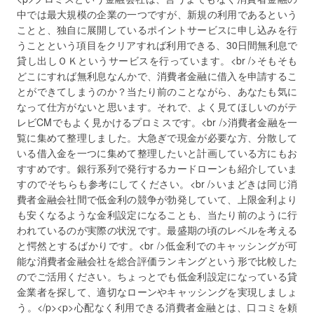
中では最大規模の企業の一つですが、新規の利用であるという
ことと、独自に展開しているポイントサービスに申し込みを行
うことという項目をクリアすれば利用できる、30日間無利息で
貸し出しＯＫというサービスを行っています。<br />そもそも
どこにすれば無利息なんかで、消費者金融に借入を申請するこ
とができてしまうのか？当たり前のことながら、あなたも気に
なって仕方がないと思います。それで、よく見てほしいのがテ
レビCMでもよく見かけるプロミスです。<br />消費者金融を一
覧に集めて整理しました。大急ぎで現金が必要な方、分散して
いる借入金を一つに集めて整理したいと計画している方にもお
すすめです。銀行系列で発行するカードローンも紹介していま
すのでそちらも参考にしてください。<br />いまどきは同じ消
費者金融会社間で低金利の競争が勃発していて、上限金利より
も安くなるような金利設定になることも、当たり前のように行
われているのが実際の状況です。最盛期の頃のレベルを考える
と愕然とするばかりです。<br />低金利でのキャッシングが可
能な消費者金融会社を総合評価ランキングという形で比較した
のでご活用ください。ちょっとでも低金利設定になっている貸
金業者を探して、適切なローンやキャッシングを実現しましょ
う。</p><p>心配なく利用できる消費者金融とは、口コミを頼