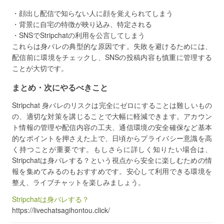
・顔出し配信で知らない人に顔を覚えられてしまう
・背景に自宅の特徴が映り込み、特定される
・SNSでStripchatの利用を公言してしまう
これらは身バレの典型的な原因です。失敗を避けるためには、
配信前に環境をチェックし、SNSの投稿内容も慎重に管理する
ことが大切です。
まとめ・次にやるべきこと
Stripchat 身バレのリスクは完全にゼロにすることは難しいもの
の、適切な対策を講じることで大幅に軽減できます。アカウン
ト情報の管理や配信内容の工夫、通信環境の安全確保など基本
的なポイントを押さえた上で、日頃からプライバシー意識を高
く持つことが重要です。もしさらに詳しく知りたい場合は、
Stripchatは身バレする？という視点から安全に楽しむための情
報を集めてみるのもおすすめです。安心して利用できる環境を
整え、ライブチャットを楽しみましょう。
Stripchatは身バレする？
https://livechatsagihontou.click/