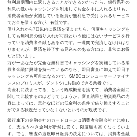
無利息期間内に返しきることができるのだったら、銀行系列の
利息の低いキャッシングを利用してお金を手に入れるよりも、
消費者金融が実施している融資が無利息で受けられるサービス
でお金を借りる方が、有益です。
借り入れから7日以内に返済を済ませたら、何度キャッシングを
しても無利息の借り入れが可能という他にはないサービスを行
っている消費者金融もあるのです。一週間で完済しなければな
りませんが、返済を終了する見込みのある方には、非常にお得
だと思います。
万が一あなたが完全な無利息でキャッシングを実施している消
費者金融に興味を持っているのなら、即日審査に加えて即日キ
ャッシングも可能になるので、SMBCコンシューマーファイナ
ンスのプロミスが、ダントツにお勧めできる業者です。
高金利に決まってる、という既成概念を捨てて、消費者金融に
関して比較するのはどうでしょうか。審査結果と融資商品の内
容によっては、意外なほどの低金利の条件で借り換えすること
ができる状況だって少なくないというのが現状です。
銀行傘下の金融会社のカードローンは消費者金融会社と比較し
て、支払うべき金利が断然に安く、限度額も高くなっていま
す。でも、審査の速度即日融資の決定については、消費者金融