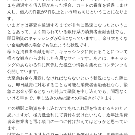
１を超過する借入額があった場合、カードの審査を通過しませ
んし、借入の件数が3件以上という時も同じということになりま
す。
いまどきは審査を通過するまでが非常に迅速になったというこ
ともあって、よく知られている銀行系の消費者金融会社でも、
即日融資のキャッシングがOKになっていますし、余り大きくな
い金融業者の場合でも似たような状況です。
様々な消費者金融を軸に、キャッシングに関わることについて
様々な観点から比較した有用なサイトです。あとは、キャッシ
ングのあらゆる件に関係した役立つ情報を集めたコンテンツも
公開しています。
大至急お金を用意しなければならないという状況になった際に
も、即日融資に対応することも可能な消費者金融会社なら、緊
急にお金が要るとなった時点で融資を申し込んでも、問題なく
いける早さで、申し込みの為の諸々の手続きができます。
どの機関に融資を申し込むかであれこれ頭を悩ませるものだと
思いますが、極力低金利にて貸付を受けたいなら、近年は消費
者金融業者も選ぶ項目の一つに付け加えてはどうかと思ってい
ます。
以前から二カ所以上のローン会社に負債があれば、消費者金融