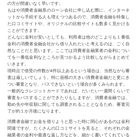
の方が間違いなく早いです。
もはや消費者金融系のローン会社に申し込む際に、インターネ
ットから手続する人も増えつつあるので、消費者金融を特集し
た口コミサイトや、オリジナルの比較サイトも数多く見かける
ことができます。
どんなに金利が安いとしても、利用者は他のどこよりも１番低
金利の消費者金融会社から借り入れたいと考えるのは、ごく自
然なことだと思います。ここでは消費者金融業者の金利につい
てを一番低金利なところが見つかるよう比較しながらまとめて
いきます。
現時点で借受の件数が4件以上あるという場合は、当然ながら審
査は厳しいでしょう。特に規模の大きい消費者金融だと更にき
つい審査となり、パスできないという場合が多くみられます。
一般的なクレジットカードであれば、だいたい一週間くらいで
審査をパスすることができたりもしますが、消費者金融では、
勤め先や年収額に関しても調査されることとなるため、審査完
了が約１か月後になります。
消費者金融でお金を借りようと思った時に関心があるのは金利
関連ですが、たくさんの口コミサイトを見ると、それぞれの金
融業者の金利や最適な返し方などを、細かく書いてくれている