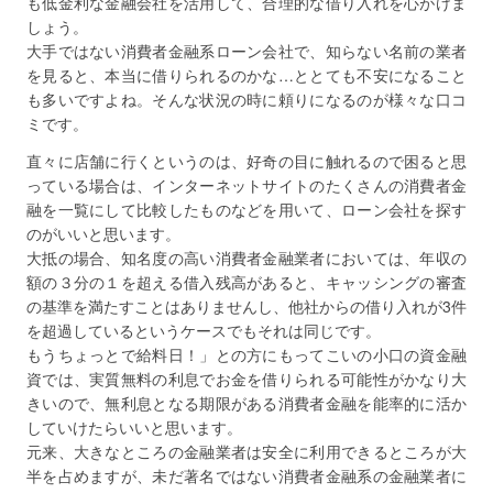
も低金利な金融会社を活用して、合理的な借り入れを心がけま
しょう。
大手ではない消費者金融系ローン会社で、知らない名前の業者
を見ると、本当に借りられるのかな…ととても不安になること
も多いですよね。そんな状況の時に頼りになるのが様々な口コ
ミです。
直々に店舗に行くというのは、好奇の目に触れるので困ると思
っている場合は、インターネットサイトのたくさんの消費者金
融を一覧にして比較したものなどを用いて、ローン会社を探す
のがいいと思います。
大抵の場合、知名度の高い消費者金融業者においては、年収の
額の３分の１を超える借入残高があると、キャッシングの審査
の基準を満たすことはありませんし、他社からの借り入れが3件
を超過しているというケースでもそれは同じです。
もうちょっとで給料日！」との方にもってこいの小口の資金融
資では、実質無料の利息でお金を借りられる可能性がかなり大
きいので、無利息となる期限がある消費者金融を能率的に活か
していけたらいいと思います。
元来、大きなところの金融業者は安全に利用できるところが大
半を占めますが、未だ著名ではない消費者金融系の金融業者に