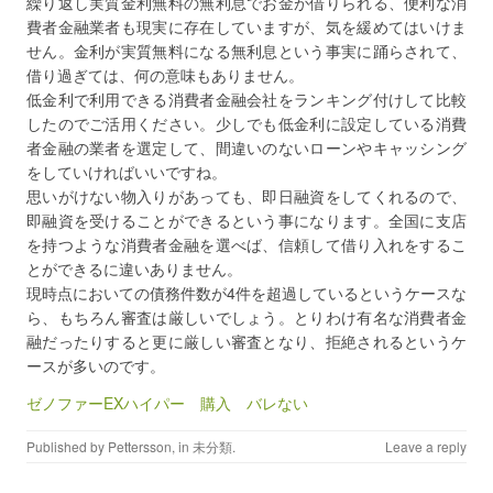
繰り返し実質金利無料の無利息でお金が借りられる、便利な消
費者金融業者も現実に存在していますが、気を緩めてはいけま
せん。金利が実質無料になる無利息という事実に踊らされて、
借り過ぎては、何の意味もありません。
低金利で利用できる消費者金融会社をランキング付けして比較
したのでご活用ください。少しでも低金利に設定している消費
者金融の業者を選定して、間違いのないローンやキャッシング
をしていければいいですね。
思いがけない物入りがあっても、即日融資をしてくれるので、
即融資を受けることができるという事になります。全国に支店
を持つような消費者金融を選べば、信頼して借り入れをするこ
とができるに違いありません。
現時点においての債務件数が4件を超過しているというケースな
ら、もちろん審査は厳しいでしょう。とりわけ有名な消費者金
融だったりすると更に厳しい審査となり、拒絶されるというケ
ースが多いのです。
ゼノファーEXハイパー 購入 バレない
Published by
Pettersson
, in
未分類
.
Leave a reply