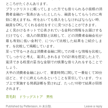
ところがたくさんあります。
ブラックリストに載ってしまった方でも借りられる小規模の消
費者金融の一覧表があったとしたら、融資をしてもらうのに有
効に使えますね。何をおいても借入をしなければならない時、
融資をOKしてくれる会社をすぐに見つけることができます。
よく見かけるネットで公表されている金利の情報をお届けする
だけでなく、借入の限度額と比較して、どの消費者金融会社が
最も有効に低い金利で、について比較した結果をご紹介しま
す。を比較して掲載しています。
至って守るべき点は消費者金融に関しての様々な情報を比較し
てしっかりと考え、返済しきれるまでの計画を想定した上で、
返済できる程度の妥当な金額での慎重な借り入れをすることで
しょう。
大半の消費者金融において、審査時間に関して一番短くて30分
ほどと、すぐに終えられるということを宣伝しています。ウェ
ブ上で実施する簡易診断を受ければ、たった10秒で結果が回答
されます。
育毛剤 ドラッグストア 男性
Published by
Pettersson
, in
未分類
.
Leave a reply