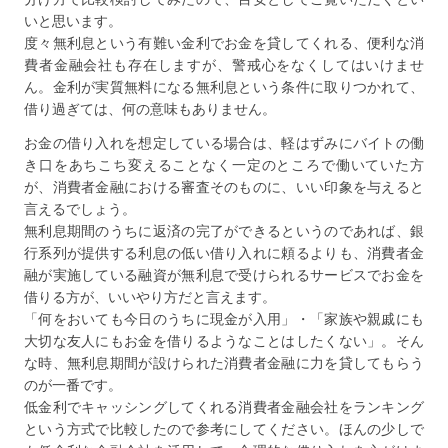
いと思います。
度々無利息という有難い金利でお金を貸してくれる、便利な消
費者金融会社も存在しますが、警戒心をなくしてはいけませ
ん。金利が実質無料になる無利息という条件に取りつかれて、
借り過ぎては、何の意味もありません。
お金の借り入れを想定している場合は、軽はずみにバイトの働
き口をあちこち変えることなく一定のところで働いていた方
が、消費者金融における審査そのものに、いい印象を与えると
言えるでしょう。
無利息期間のうちに返済の完了ができるというのであれば、銀
行系列が提供する利息の低い借り入れに頼るよりも、消費者金
融が実施している融資が無利息で受けられるサービスでお金を
借りる方が、いいやり方だと言えます。
「何をおいても今日のうちに現金が入用」・「家族や親戚にも
大切な友人にもお金を借りるようなことはしたくない」。そん
な時、無利息期間が設けられた消費者金融に力を貸してもらう
のが一番です。
低金利でキャッシングしてくれる消費者金融会社をランキング
という方式で比較したので参考にしてください。ほんの少しで