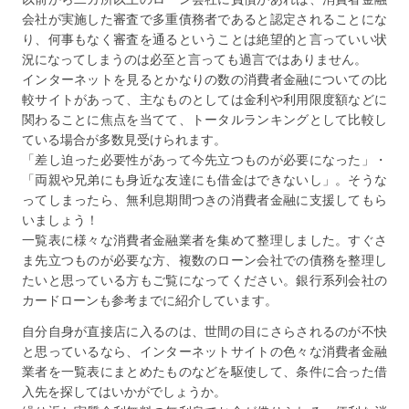
会社が実施した審査で多重債務者であると認定されることにな
り、何事もなく審査を通るということは絶望的と言っていい状
況になってしまうのは必至と言っても過言ではありません。
インターネットを見るとかなりの数の消費者金融についての比
較サイトがあって、主なものとしては金利や利用限度額などに
関わることに焦点を当てて、トータルランキングとして比較し
ている場合が多数見受けられます。
「差し迫った必要性があって今先立つものが必要になった」・
「両親や兄弟にも身近な友達にも借金はできないし」。そうな
ってしまったら、無利息期間つきの消費者金融に支援してもら
いましょう！
一覧表に様々な消費者金融業者を集めて整理しました。すぐさ
ま先立つものが必要な方、複数のローン会社での債務を整理し
たいと思っている方もご覧になってください。銀行系列会社の
カードローンも参考までに紹介しています。
自分自身が直接店に入るのは、世間の目にさらされるのが不快
と思っているなら、インターネットサイトの色々な消費者金融
業者を一覧表にまとめたものなどを駆使して、条件に合った借
入先を探してはいかがでしょうか。