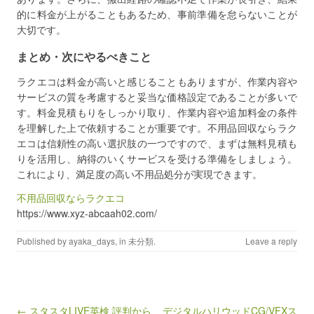
的に料金が上がることもあるため、事前準備を怠らないことが
大切です。
まとめ・次にやるべきこと
ラクエコは料金が高いと感じることもありますが、作業内容や
サービスの質を考慮すると妥当な価格設定であることが多いで
す。料金見積もりをしっかり取り、作業内容や追加料金の条件
を理解した上で依頼することが重要です。不用品回収ならラク
エコは信頼性の高い選択肢の一つですので、まずは無料見積も
りを活用し、納得のいくサービスを受ける準備をしましょう。
これにより、満足度の高い不用品処分が実現できます。
不用品回収ならラクエコ
https://www.xyz-abcaah02.com/
Published by
ayaka_days
, in
未分類
.
Leave a reply
Post navigation
← スタスタLIVE英検 評判から
デジタルハリウッドCG/VFXス