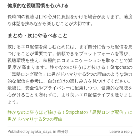
健康的な視聴習慣を心がける
長時間の視聴は目や心身に負担をかける場合があります。適度
な休憩を挟みながら楽しむことが大切です。
まとめ・次にやるべきこと
抜けるエロ配信を楽しむためには、まず自分に合った配信を見
つけることが重要です。信頼できるプラットフォームを選び、
視聴環境を整え、積極的にコミュニケーションを取ることで満
足度が高まります。静かなのに狂うほど抜ける！Stripchatの
「黒髪ロング配信」に男がドハマりする5つの理由のような魅力
的な配信を参考に、自分だけの楽しみ方を見つけてください。
最後に、安全性やプライバシーに配慮しつつ、健康的な視聴を
心がけることを忘れずに、より良いエロ配信ライフを送りまし
ょう。
静かなのに狂うほど抜ける！Stripchatの「黒髪ロング配信」に
男がドハマりする5つの理由
Published by
ayaka_days
, in
未分類
.
Leave a reply