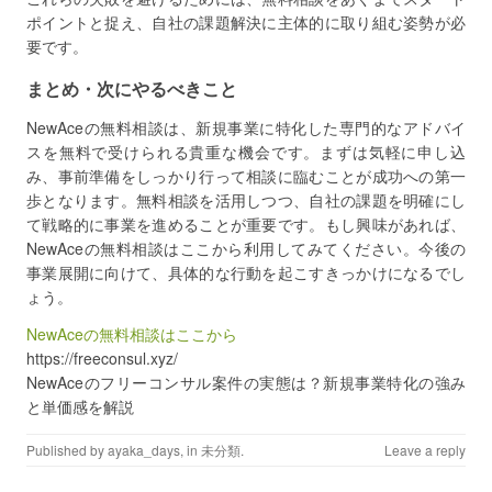
ポイントと捉え、自社の課題解決に主体的に取り組む姿勢が必
要です。
まとめ・次にやるべきこと
NewAceの無料相談は、新規事業に特化した専門的なアドバイ
スを無料で受けられる貴重な機会です。まずは気軽に申し込
み、事前準備をしっかり行って相談に臨むことが成功への第一
歩となります。無料相談を活用しつつ、自社の課題を明確にし
て戦略的に事業を進めることが重要です。もし興味があれば、
NewAceの無料相談はここから利用してみてください。今後の
事業展開に向けて、具体的な行動を起こすきっかけになるでし
ょう。
NewAceの無料相談はここから
https://freeconsul.xyz/
NewAceのフリーコンサル案件の実態は？新規事業特化の強み
と単価感を解説
Published by
ayaka_days
, in
未分類
.
Leave a reply