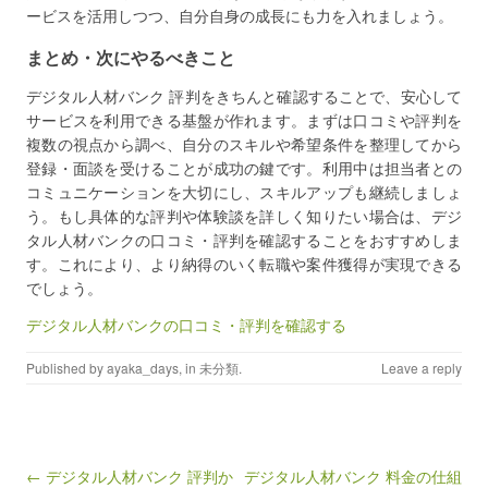
ービスを活用しつつ、自分自身の成長にも力を入れましょう。
まとめ・次にやるべきこと
デジタル人材バンク 評判をきちんと確認することで、安心して
サービスを利用できる基盤が作れます。まずは口コミや評判を
複数の視点から調べ、自分のスキルや希望条件を整理してから
登録・面談を受けることが成功の鍵です。利用中は担当者との
コミュニケーションを大切にし、スキルアップも継続しましょ
う。もし具体的な評判や体験談を詳しく知りたい場合は、デジ
タル人材バンクの口コミ・評判を確認することをおすすめしま
す。これにより、より納得のいく転職や案件獲得が実現できる
でしょう。
デジタル人材バンクの口コミ・評判を確認する
Published by
ayaka_days
, in
未分類
.
Leave a reply
Post navigation
← デジタル人材バンク 評判か
デジタル人材バンク 料金の仕組