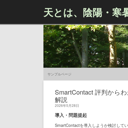
天とは、陰陽・寒
サンプルページ
SmartContact 評
解説
2026年5月28日
導入・問題提起
SmartContactを導入しようか検