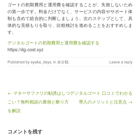
ゴートの初期費用と運用費を確認することが、失敗しないため
の第一歩です。料金だけでなく、サービスの内容やサポート体
制も含めて総合的に判断しましょう。次のステップとして、具
体的な見積もりを取り、比較検討を進めることをおすすめしま
す。
デジタルゴートの初期費用と運用費を確認する
https://dg-cost.xyz
Published by
ayaka_days
, in
未分類
.
Leave a reply
Post navigation
← マネーサファリの勧誘はしつ
デジタルゴート 口コミでわかる
こい？無料相談の裏側と断り方
導入のメリットと注意点 →
を解説
コメントを残す