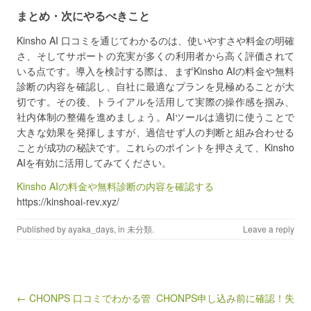
まとめ・次にやるべきこと
Kinsho AI 口コミを通じてわかるのは、使いやすさや料金の明確
さ、そしてサポートの充実が多くの利用者から高く評価されて
いる点です。導入を検討する際は、まずKinsho AIの料金や無料
診断の内容を確認し、自社に最適なプランを見極めることが大
切です。その後、トライアルを活用して実際の操作感を掴み、
社内体制の整備を進めましょう。AIツールは適切に使うことで
大きな効果を発揮しますが、過信せず人の判断と組み合わせる
ことが成功の秘訣です。これらのポイントを押さえて、Kinsho
AIを有効に活用してみてください。
Kinsho AIの料金や無料診断の内容を確認する
https://kinshoai-rev.xyz/
Published by
ayaka_days
, in
未分類
.
Leave a reply
Post navigation
← CHONPS 口コミでわかる管
CHONPS申し込み前に確認！失