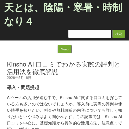
天とは、陰陽・寒暑・時制
なり４
検
索:
Skip to content
Menu
Kinsho AI 口コミでわかる実際の評判と
活用法を徹底解説
2026年5月16日
導入・問題提起
AIツールの活用が進む中で、Kinsho AIに関する口コミを探して
いる方も多いのではないでしょうか。導入前に実際の評判や使
い勝手を知りたい、料金や無料診断の内容についても詳しく知
りたいという悩みはよく聞かれます。この記事では、Kinsho AI
口コミを中心に、基礎知識から具体的な活用方法、注意点まで