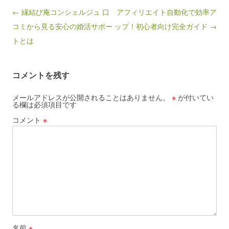
Post navigation
← 縁結び庵コンシェルジュ 口
アフィリエイト自動化で効率ア
コミから見る安心の婚活サポー
ップ！初心者向け完全ガイド →
トとは
コメントを残す
メールアドレスが公開されることはありません。
※
が付いてい
る欄は必須項目です
コメント
※
名前
※