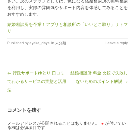
さい。次のステップとしては、気になる結婚相談所の無料相談
を利用し、実際の雰囲気やサポート内容を体感してみることを
おすすめします。
結婚相談所を卒業！アプリと相談所の「いいとこ取り」リトマ
リ
Published by
ayaka_days
, in
未分類
.
Leave a reply
Post navigation
← 行政サポートゆとり 口コミ
結婚相談所 料金 比較で失敗し
でわかるサービスの実態と活用
ないためのポイント解説 →
法
コメントを残す
メールアドレスが公開されることはありません。
※
が付いてい
る欄は必須項目です