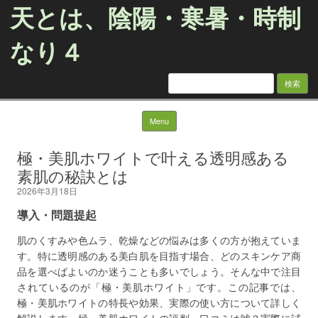
天とは、陰陽・寒暑・時制
なり４
検
索:
Skip to content
Menu
極・美肌ホワイトで叶える透明感ある
素肌の秘訣とは
2026年3月18日
導入・問題提起
肌のくすみや色ムラ、乾燥などの悩みは多くの方が抱えていま
す。特に透明感のある美白肌を目指す場合、どのスキンケア商
品を選べばよいのか迷うことも多いでしょう。そんな中で注目
されているのが「極・美肌ホワイト」です。この記事では、
極・美肌ホワイトの特長や効果、実際の使い方について詳しく