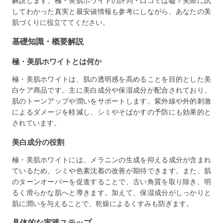
解説します。極・美肌ホワイトの評判・口コミは嘘？実際に試
してわかった真実と最安値情報も参考にしながら、あなたの美
肌づくりに役立ててください。
基礎知識・概要解説
極・美肌ホワイトとは何か
極・美肌ホワイトは、肌の透明感を高めることを目的とした美
白ケア商品です。主に美白成分や保湿成分が配合されており、
肌のトーンアップや潤いをサポートします。紫外線や外的刺激
によるダメージを軽減し、シミやそばかすの予防にも効果的と
されています。
美白成分の役割
極・美肌ホワイトには、メラニンの生成を抑える成分が含まれ
ているため、シミや色素沈着の改善が期待できます。また、肌
のターンオーバーを促進することで、古い角質を取り除き、明
るく滑らかな肌へと導きます。加えて、保湿成分がしっかりと
肌に潤いを与えることで、乾燥によるくすみも防ぎます。
具体的な実践ステップ