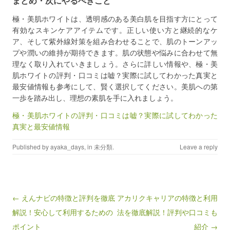
まとめ・次にやるべきこと
極・美肌ホワイトは、透明感のある美白肌を目指す方にとって
有効なスキンケアアイテムです。正しい使い方と継続的なケ
ア、そして紫外線対策を組み合わせることで、肌のトーンアッ
プや潤いの維持が期待できます。肌の状態や悩みに合わせて無
理なく取り入れていきましょう。さらに詳しい情報や、極・美
肌ホワイトの評判・口コミは嘘？実際に試してわかった真実と
最安値情報も参考にして、賢く選択してください。美肌への第
一歩を踏み出し、理想の素肌を手に入れましょう。
極・美肌ホワイトの評判・口コミは嘘？実際に試してわかった
真実と最安値情報
Published by
ayaka_days
, in
未分類
.
Leave a reply
Post navigation
← えんナビの特徴と評判を徹底
アカリクキャリアの特徴と利用
解説！安心して利用するための
法を徹底解説！評判や口コミも
ポイント
紹介 →