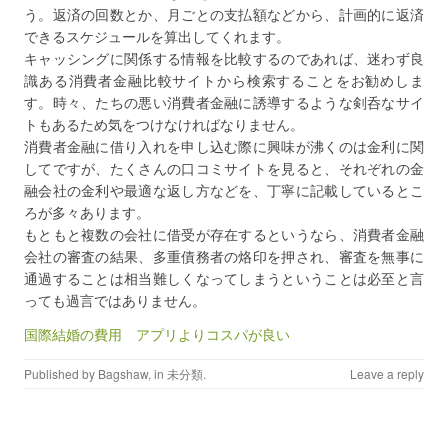
う。返済の回数とか、月ごとの支払額などから、計画的に返済
できるスケジュールを算出してくれます。
キャッシングに関係する情報を比較するのであれば、迷わず良
識ある消費者金融比較サイトから検索することをお勧めしま
す。時々、たちの悪い消費者金融に誘導するような剣呑なサイ
トもあるため気をつけなければなりません。
消費者金融に借り入れを申し込む際に興味が沸くのは金利に関
してですが、たくさんの口コミサイトを見ると、それぞれの金
融会社の金利や最適な返し方などを、丁寧に記載しているとこ
ろが多々あります。
もともと複数の会社に借受が存在するというなら、消費者金融
会社の審査の結果、多重債務者の烙印を押され、審査を無事に
通過することは相当難しくなってしまうということは必至と言
っても過言ではありません。
国際結婚の費用 アプリよりコスパが良い
Published by
Bagshaw
, in
未分類
.
Leave a reply