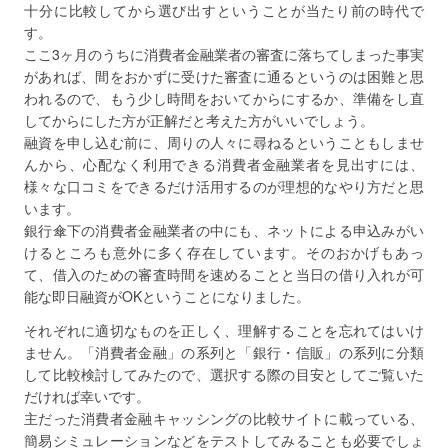
十分に比較してから選び出すということが当たり前の時代で
す。
ここ3ヶ月のうちに消費者金融業者の審査に落ちてしまった事実
があれば、間をおかずに受けた審査に通るというのは困難と思
われるので、もう少し時間をおいてからにするか、準備をし直
してからにした方が正解だと考えた方がいいでしょう。
融資を申し込む前に、周りの人々に尋ねるということもしませ
んから、心配なく利用できる消費者金融業者を見出すには、
様々な口コミをできるだけ活用するのが理想的なやり方だと思
います。
銀行傘下の消費者金融業者の中にも、ネットによる申込みがい
けるところも意外に多く存在しています。そのおかげもあっ
て、借入のための審査時間を速めることと当日の借り入れが可
能な即日融資がOKということになりました。
それぞれに適切なものを正しく、理解することを忘れてはいけ
ません。「消費者金融」の系列と「銀行・信販」の系列に分類
して比較検討してみたので、選択する際の目安としてご覧いた
だければ幸いです。
主だった消費者金融キャッシングの比較サイトに載っている、
簡易シミュレーションなどをテストしてみることも必要でしょ