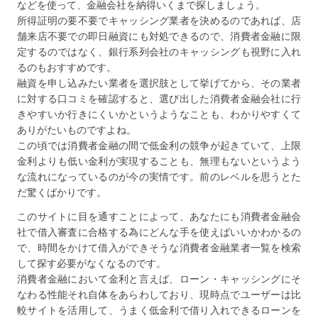
などを使って、金融会社を納得いくまで探しましょう。
所得証明の要不要でキャッシング業者を決めるのであれば、店
舗来店不要での即日融資にも対処できるので、消費者金融に限
定するのではなく、銀行系列会社のキャッシングも視野に入れ
るのもおすすめです。
融資を申し込みたい業者を選択肢として挙げてから、その業者
に対する口コミを確認すると、選び出した消費者金融会社に行
きやすいか行きにくいかというようなことも、わかりやすくて
ありがたいものですよね。
この頃では消費者金融の間で低金利の競争が起きていて、上限
金利よりも低い金利が実現することも、無理もないというよう
な流れになっているのが今の実情です。前のレベルを思うとた
だ驚くばかりです。
このサイトに目を通すことによって、あなたにも消費者金融会
社で借入審査に合格する為にどんな手を使えばいいかわかるの
で、時間をかけて借入ができそうな消費者金融業者一覧を検索
して探す必要がなくなるのです。
消費者金融において金利と言えば、ローン・キャッシングにそ
なわる性能それ自体をあらわしており、現時点でユーザーは比
較サイトを活用して、うまく低金利で借り入れできるローンを