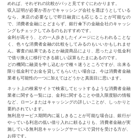
めれば、それぞれの比較がパッと見てすぐにわかります。
収入証明が必要か否かでキャッシング会社を選ぼうとしている
なら、来店の必要なしで即日融資にも応じることが可能なの
で、消費者金融にとどまらず、銀行傘下の金融会社のキャッシ
ングもチェックしてみるのもおすすめです。
金利が高そう、との一人歩きしたイメージにとらわれることな
く、色々な消費者金融の比較をしてみるのもいいかもしれませ
ん。審査の結果であるとか融資商品により、思ったより低金利
で借り換えに移行できる嬉しい誤算もたまにあるのです。
どの機関に融資を申し込むかで種々迷うところですが、出来る
限り低金利でお金を貸してもらいたい場合は、今は消費者金融
業者も可能性の一つに加えてはどうかと真面目に思います。
ネット上の検索サイトで検索してヒットするような消費者金融
業者に関する一覧には、金利に関することや借入限度額の情報
など、ローンまたはキャッシングの詳しいことが、しっかりと
要約されています。
無利息サービス期間内に返しきることが可能な場合は、銀行が
やっている利息の低い借り入れに頼るよりも、消費者金融が実
施している無利息キャッシングサービスで貸付を受ける方が、
お得です。