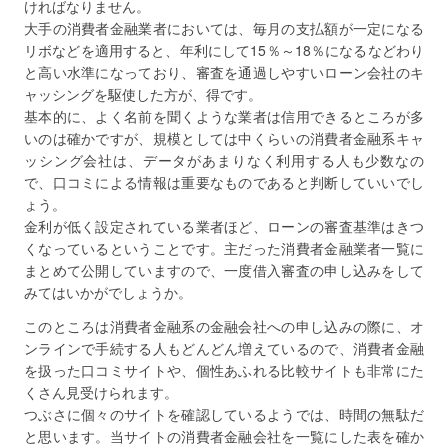
ければなりません。
大手の消費者金融業者においては、毎月の支払額が一定になる
リボなどを適用すると、年利にして15％～18％になるなどわり
と高い水準になっており、審査を通過しやすいローン会社のキ
ャッシングを駆使した方が、得です。
基本的に、よく名前を聞くような業者は信用できるところが多
いのは確かですが、規模としては中くらいの消費者金融系キャ
ッシング会社は、データがあまりなく利用する人も少数なの
で、口コミによる情報は重要なものであると判断していいでし
ょう。
金利が低く設定されている業者ほど、ローンの審査基準はきつ
くなっているということです。主だった消費者金融業者一覧に
まとめて公開していますので、一度借入審査の申し込みをして
みてはいかがでしょうか。
このところは消費者金融系の金融会社への申し込みの際に、オ
ンラインで手続する人もどんどん増えているので、消費者金融
を扱った口コミサイトや、個性あふれる比較サイトも非常にた
くさん見受けられます。
つぶさに個々のサイトを確認しているようでは、時間の無駄だ
と思います。当サイトの消費者金融会社を一覧にした表を確か