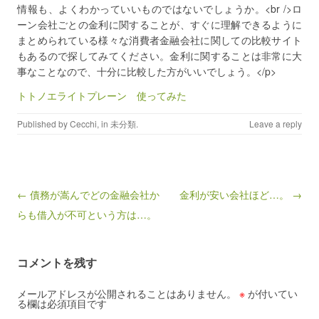
情報も、よくわかっていいものではないでしょうか。<br />ロ
ーン会社ごとの金利に関することが、すぐに理解できるように
まとめられている様々な消費者金融会社に関しての比較サイト
もあるので探してみてください。金利に関することは非常に大
事なことなので、十分に比較した方がいいでしょう。</p>
トトノエライトプレーン 使ってみた
Published by
Cecchi
, in
未分類
.
Leave a reply
Post navigation
← 債務が嵩んでどの金融会社か
金利が安い会社ほど…。 →
らも借入が不可という方は…。
コメントを残す
メールアドレスが公開されることはありません。
※
が付いてい
る欄は必須項目です