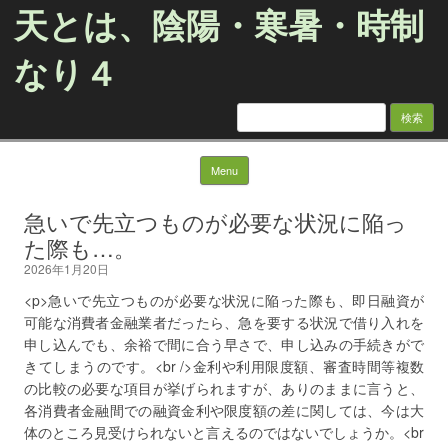
天とは、陰陽・寒暑・時制
なり４
検
索:
Skip to content
Menu
急いで先立つものが必要な状況に陥っ
た際も…。
2026年1月20日
<p>急いで先立つものが必要な状況に陥った際も、即日融資が
可能な消費者金融業者だったら、急を要する状況で借り入れを
申し込んでも、余裕で間に合う早さで、申し込みの手続きがで
きてしまうのです。<br />金利や利用限度額、審査時間等複数
の比較の必要な項目が挙げられますが、ありのままに言うと、
各消費者金融間での融資金利や限度額の差に関しては、今は大
体のところ見受けられないと言えるのではないでしょうか。<br