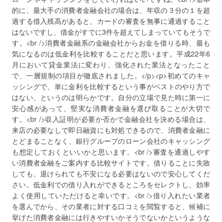
的に、最大手の消費者金融会社の場合は、年収の３分の１を超
過する借入残高があると、カードの審査を無事に通過すること
はないですし、借金がすでに3件を超えてしまっていてもそうで
す。<br />消費者金融系の金融会社からお金を借りる時、最も
気になるのは低金利を比較することだと思います。平成22年6
月において貸金業法に変わり、強化された業法となったこと
で、一層規制の項目が徹底されました。</p><p>初めてのキャ
ッシングで、単に金利を比較するという事がベストのやり方で
はない、というのは明らかです。自分の立場で見た時に第一に
安心感があって、堅実な消費者金融を選び取ることが大切で
す。<br />収入証明が必要か否かで金融会社を決める場合は、
来店の必要なしで即日融資にも対処できるので、消費者金融に
とどまることなく、銀行グループのローン会社のキャッシング
も想定しておくといいかと思います。<br />審査を通過しやす
い消費者金融をご案内する比較サイトです。借りることに失敗
しても、退けられても不安になる必要はないので安心してくだ
さい。低金利での借り入れができるところをセレクトし、効率
よく使用していただけると幸いです。<br />借り入れたい業者
を選んでから、その業者に対する口コミを閲覧すると、候補に
挙げた消費者金融には行きやすいかそうでないかというような