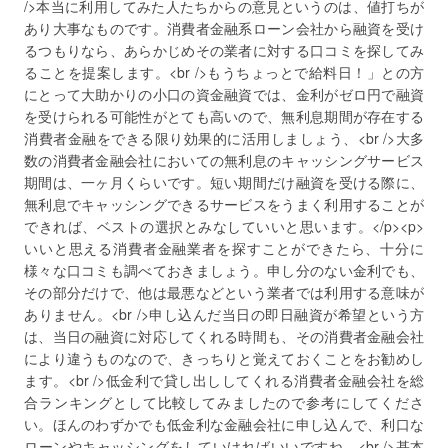
/>本当に利用してみた人たちからの意見というのは、値打ちが
あり大事なものです。消費者金融系ローン会社から融資を受け
るつもりなら、あらかじめその業者に対する口コミを探してみ
ることを提案します。<br />もうちょっとで給料日！」との方
にとって大助かりの小口の資金融資では、金利がゼロ円で融資
を受けられる可能性がとても高いので、無利息期間が存在する
消費者金融をできる限り効果的に活用しましょう、<br />大多
数の消費者金融会社においての無利息のキャッシングサービス
期間は、一ヶ月くらいです。短い期間だけ融資を受ける際に、
無利息でキャッシングできるサービスをうまく利用することが
できれば、ベストの選択とみなしていいと思います。</p><p>
いいと思える消費者金融業者を探すことができたら、十分に
様々な口コミも調べておきましょう。申し分のない金利でも、
その部分だけで、他は最悪などという業者では利用する意味が
ありません。<br />申し込んだ当日の即日融資が希望という方
は、当日の融資に対応してくれる時間も、その消費者金融会社
により違うものなので、きっちりと覚えておくことをお勧めし
ます。<br />低金利で貸し出ししてくれる消費者金融会社を総
合ランキングとして比較してみましたので参考にしてくださ
い。ほんのわずかでも低金利な金融会社に申し込んで、利口な
ローンやキャッシングをしていければいいですね。<br />基本