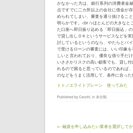
かなかった方は、銀行系列の消費者金融会
点ですでに二カ所以上の会社に借金が存
められてしまい、審査を通り抜けること
明らかです。<br />ほとんどの大き
た口座へ即日振り込める「即日振込」の
で貸し出しＯＫというサービスなどを実施
討しているというのなら、やたらとバイ
で受けるローンの審査には、いい印象を与
しいと言われており、優良な借り手だけ
いささかリスクの高い顧客でも、貸し付け
れるので困ると思っているのであれば、
のなどをうまく活用して、条件に合った借
トトノエライトプレーン 使ってみた
Published by
Cecchi
, in
未分類
.
Post navigation
← 融資を申し込みたい業者を選択して