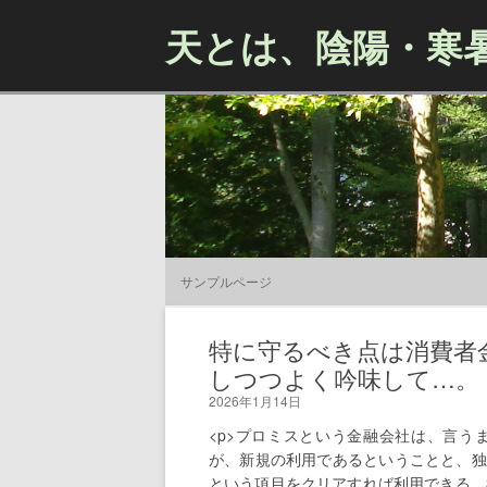
天とは、陰陽・寒
サンプルページ
特に守るべき点は消費者
しつつよく吟味して…。
2026年1月14日
<p>プロミスという金融会社は、言う
が、新規の利用であるということと、独
という項目をクリアすれば利用できる、