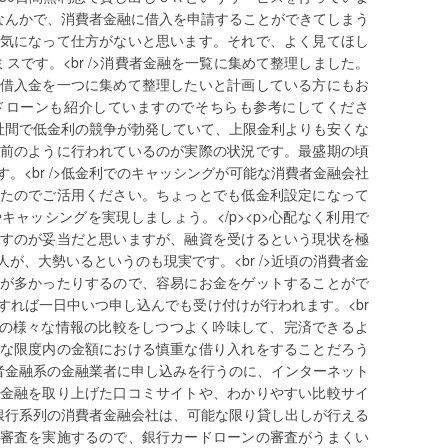
利息なんかで、消費者金融に借入を申請することができてしまう
気になって仕方がないと思います。それで、よく見てほし
スです。<br />消費者金融を一覧に集めて整理しました。
借入金を一つに集めて整理したいと計画している方にもお
ドローンも紹介していますのでそちらも参考にしてくださ
融会社間で低金利の競争が勃発していて、上限金利よりも安くな
前のように行われているのが実際の状況です。最盛期の頃
。<br />低金利でのキャッシングが可能な消費者金融会社
たのでご活用ください。ちょっとでも低金利設定になって
ャッシングを実現しましょう。</p><p>心配なく利用で
すのが妥当だと思いますが、融資を受けるという現状を極
が、大勢いるというのも現実です。<br />近頃の消費者金
が多かったりするので、容易にお金をゲットすることがで
すれば一日中いつ申し込んでも受け付けが行われます。<br
ての様々な情報の比較をしつつよく吟味して、完済できるよ
な限度内の金額における慎重な借り入れをすることだろう
消費者金融系の金融業者に申し込みを行うのに、インターネット
金融を取り上げた口コミサイトや、わかりやすい比較サイ
/>銀行系列の消費者金融会社は、可能な限り貸し出しが行える
審査を実施するので、銀行カードローンの審査がうまくい