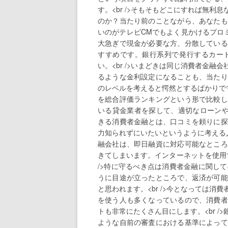
す。<br />そもそもどこにすれば無
のか？当たり前のことながら、あなたも
いのがテレビCMでもよく見かけるプロミ
大急ぎで現金が必要な方、分散している
すすめです。銀行系列で発行するカー
い。<br />いまどきは同じ消費者金
るような金利設定になることも、当たり
のレベルを考えると愕然とするばかりです
を総合評価ランキングという形で比較し
いる貸金業者を探して、適切なローンやキ
きる消費者金融とは、口コミを頼りに探
力知られずにいたいというように考える人
融会社は、即日融資に対応可能なところ
きてしまいます。インターネットを使用
/>特に守るべき点は消費者金融に関し
うに目途が立ったところで、返済が可能
と思われます。<br />今となっては
を使う人も多くなっているので、消費者
トも非常にたくさん目にします。<br 
ような自前の審査における基準によって