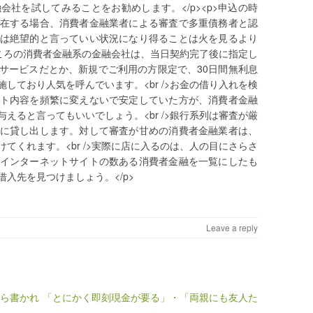
社を試してみることをお勧めします。</p><p>申込の時
在する場合、消費者金融業者による審査で多重債務者と認
は絶望的と言っていい状況になり得ることは火を見るより
なところの消費者金融系の金融会社は、当日契約完了後に指定し
サービスだとか、新規でご利用の方限定で、30日間無利息
しており人気を呼んでいます。<br />お金の借り入れを検
ト内容を頻繁に変えないで安定していた方が、消費者金融
えると言ってもいいでしょう。<br />銀行系列は審査が厳
に貸し出します。対して審査が甘めの消費者金融業者は、
てくれます。<br />実際に店に入るのは、人の目にさらさ
インターネットサイトの数ある消費者金融を一覧にしたも
入先を見つけましょう。</p>
Leave a reply
から書かれ
「とにかく即刻現金が要る」・「両親にも友人た