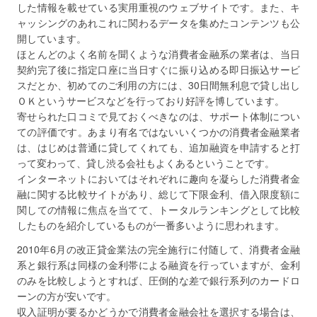
した情報を載せている実用重視のウェブサイトです。また、キ
ャッシングのあれこれに関わるデータを集めたコンテンツも公
開しています。
ほとんどのよく名前を聞くような消費者金融系の業者は、当日
契約完了後に指定口座に当日すぐに振り込める即日振込サービ
スだとか、初めてのご利用の方には、30日間無利息で貸し出し
ＯＫというサービスなどを行っており好評を博しています。
寄せられた口コミで見ておくべきなのは、サポート体制につい
ての評価です。あまり有名ではないいくつかの消費者金融業者
は、はじめは普通に貸してくれても、追加融資を申請すると打
って変わって、貸し渋る会社もよくあるということです。
インターネットにおいてはそれぞれに趣向を凝らした消費者金
融に関する比較サイトがあり、総じて下限金利、借入限度額に
関しての情報に焦点を当てて、トータルランキングとして比較
したものを紹介しているものが一番多いように思われます。
2010年6月の改正貸金業法の完全施行に付随して、消費者金融
系と銀行系は同様の金利帯による融資を行っていますが、金利
のみを比較しようとすれば、圧倒的な差で銀行系列のカードロ
ーンの方が安いです。
収入証明が要るかどうかで消費者金融会社を選択する場合は、