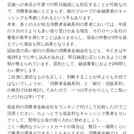
店舗への来店が不要での即日融資にも対応することが可能なの
で、消費者金融にとどまらず、銀行グループの金融業者のキャ
ッシングも考慮に入れるという手もあります。
本来、多くの人が知る消費者金融系列の業者においては、年収
の３分の１よりも多い借り受けがある場合、そのローン会社の
審査の基準を満たすことはありませんし、借金の件数が3件を超
えていた場合も同じ結果となります。
認知度の高い銀行の系統の消費者金融会社なども、今どきは午
後2時までに申し込みがあれば、即日融資に応じられるように体
制が整えられています。原則として、融資審査におよそ2時間く
らい費やします。
ご自身に適切なものを正しく、判断することが何よりも大切で
はないでしょうか。「消費者金融系列」と「銀行・信販系列」
の種別で比較検討してみたので、一つの手がかりとしてご覧い
ただければ幸いです。
低金利の消費者金融会社をランキング付けして比較したのでご
活用ください。ちょっとでも低金利なキャッシング業者をセレ
クトして、賢明なお金の借り入れに努めましょう。
ごく一般的なクレジットカードの場合は、数日～一週間くらい
で審査の通過ができることもありますが、消費者金融では、仕