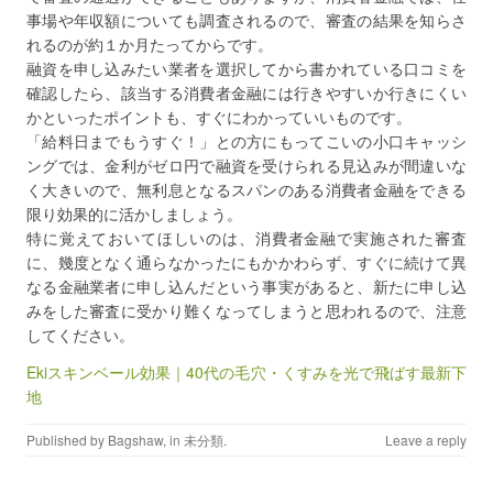
事場や年収額についても調査されるので、審査の結果を知らさ
れるのが約１か月たってからです。
融資を申し込みたい業者を選択してから書かれている口コミを
確認したら、該当する消費者金融には行きやすいか行きにくい
かといったポイントも、すぐにわかっていいものです。
「給料日までもうすぐ！」との方にもってこいの小口キャッシ
ングでは、金利がゼロ円で融資を受けられる見込みが間違いな
く大きいので、無利息となるスパンのある消費者金融をできる
限り効果的に活かしましょう。
特に覚えておいてほしいのは、消費者金融で実施された審査
に、幾度となく通らなかったにもかかわらず、すぐに続けて異
なる金融業者に申し込んだという事実があると、新たに申し込
みをした審査に受かり難くなってしまうと思われるので、注意
してください。
Ekiスキンベール効果｜40代の毛穴・くすみを光で飛ばす最新下
地
Published by
Bagshaw
, in
未分類
.
Leave a reply