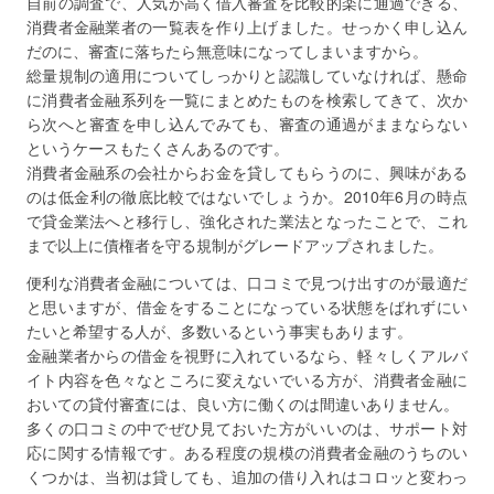
自前の調査で、人気が高く借入審査を比較的楽に通過できる、
消費者金融業者の一覧表を作り上げました。せっかく申し込ん
だのに、審査に落ちたら無意味になってしまいますから。
総量規制の適用についてしっかりと認識していなければ、懸命
に消費者金融系列を一覧にまとめたものを検索してきて、次か
ら次へと審査を申し込んでみても、審査の通過がままならない
というケースもたくさんあるのです。
消費者金融系の会社からお金を貸してもらうのに、興味がある
のは低金利の徹底比較ではないでしょうか。2010年6月の時点
で貸金業法へと移行し、強化された業法となったことで、これ
まで以上に債権者を守る規制がグレードアップされました。
便利な消費者金融については、口コミで見つけ出すのが最適だ
と思いますが、借金をすることになっている状態をばれずにい
たいと希望する人が、多数いるという事実もあります。
金融業者からの借金を視野に入れているなら、軽々しくアルバ
イト内容を色々なところに変えないでいる方が、消費者金融に
おいての貸付審査には、良い方に働くのは間違いありません。
多くの口コミの中でぜひ見ておいた方がいいのは、サポート対
応に関する情報です。ある程度の規模の消費者金融のうちのい
くつかは、当初は貸しても、追加の借り入れはコロッと変わっ