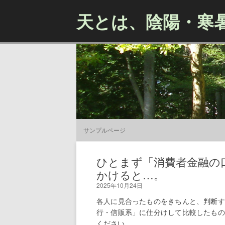
天とは、陰陽・寒
サンプルページ
ひとまず「消費者金融の
かけると…。
2025年10月24日
各人に見合ったものをきちんと、判断す
行・信販系」に仕分けして比較したもの
ください。