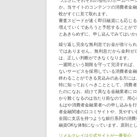
つぶさにそれぞれの会社のホームペー
か。当サイトのコンテンツの消費者金融
較がすぐに見て取れます。
審査スピードが速く即日融資にも応じる
増えていくであろうと予想することがで
とあきらめずに、申し込んでみてはいか
繰り返し完全な無利息でお金が借りられ
ではありません。無利息だから金利ゼ
は、正しい判断ができなくなります。
一週間という期限を守って完済すれば、
ないサービスを採用している消費者金融
終わることができる見込みのある方には
特に知っておくべきこととして、消費者
たのになお、続けて異なる金融業者にロ
かり難くなるのは当たり前なので、用心
もはや消費者金融業者への申し込みを行
者金融関連の口コミサイトや、見やすい
全国に支店を持つような銀行系列の消費
融資OKな体制になっています。原則と
ソメルクレイは公式サイトが一番安心