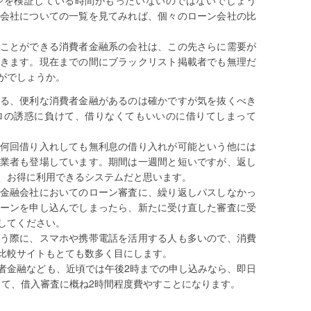
ジを検証している時間がもったいないのではないでしょう
会社についての一覧を見てみれば、個々のローン会社の比
ことができる消費者金融系の会社は、この先さらに需要が
きます。現在までの間にブラックリスト掲載者でも無理だ
がでしょうか。
る、便利な消費者金融があるのは確かですが気を抜くべき
ロの誘惑に負けて、借りなくてもいいのに借りてしまって
何回借り入れしても無利息の借り入れが可能という他には
業者も登場しています。期間は一週間と短いですが、返し
、お得に利用できるシステムだと思います。
金融会社においてのローン審査に、繰り返しパスしなかっ
ーンを申し込んでしまったら、新たに受け直した審査に受
してください。
う際に、スマホや携帯電話を活用する人も多いので、消費
比較サイトもとても数多く目にします。
者金融なども、近頃では午後2時までの申し込みなら、即日
して、借入審査に概ね2時間程度費やすことになります。