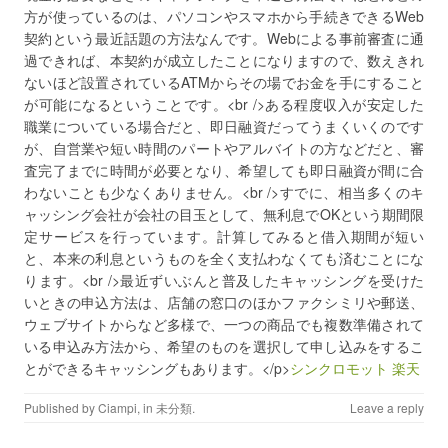
方が使っているのは、パソコンやスマホから手続きできるWeb
契約という最近話題の方法なんです。Webによる事前審査に通
過できれば、本契約が成立したことになりますので、数えきれ
ないほど設置されているATMからその場でお金を手にすること
が可能になるということです。<br />ある程度収入が安定した
職業についている場合だと、即日融資だってうまくいくのです
が、自営業や短い時間のパートやアルバイトの方などだと、審
査完了までに時間が必要となり、希望しても即日融資が間に合
わないことも少なくありません。<br />すでに、相当多くのキ
ャッシング会社が会社の目玉として、無利息でOKという期間限
定サービスを行っています。計算してみると借入期間が短い
と、本来の利息というものを全く支払わなくても済むことにな
ります。<br />最近ずいぶんと普及したキャッシングを受けた
いときの申込方法は、店舗の窓口のほかファクシミリや郵送、
ウェブサイトからなど多様で、一つの商品でも複数準備されて
いる申込み方法から、希望のものを選択して申し込みをするこ
とができるキャッシングもあります。</p>
シンクロモット 楽天
Published by
Ciampi
, in
未分類
.
Leave a reply