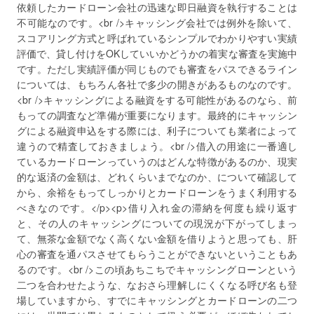
依頼したカードローン会社の迅速な即日融資を執行することは
不可能なのです。<br />キャッシング会社では例外を除いて、
スコアリング方式と呼ばれているシンプルでわかりやすい実績
評価で、貸し付けをOKしていいかどうかの着実な審査を実施中
です。ただし実績評価が同じものでも審査をパスできるライン
については、もちろん各社で多少の開きがあるものなのです。
<br />キャッシングによる融資をする可能性があるのなら、前
もっての調査など準備が重要になります。最終的にキャッシン
グによる融資申込をする際には、利子についても業者によって
違うので精査しておきましょう。<br />借入の用途に一番適し
ているカードローンっていうのはどんな特徴があるのか、現実
的な返済の金額は、どれくらいまでなのか、について確認して
から、余裕をもってしっかりとカードローンをうまく利用する
べきなのです。</p><p>借り入れ金の滞納を何度も繰り返す
と、その人のキャッシングについての現況が下がってしまっ
て、無茶な金額でなく高くない金額を借りようと思っても、肝
心の審査を通パスさせてもらうことができないということもあ
るのです。<br />この頃あちこちでキャッシングローンという
二つを合わせたような、なおさら理解しにくくなる呼び名も登
場していますから、すでにキャッシングとカードローンの二つ