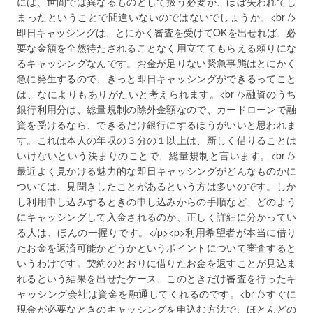
には、世間では異なるものとして扱う必要が、ほぼ失われてし
まったということで間違いないのではないでしょうか。<br />
即日キャッシングは、とにかく審査を受けてOKを出せれば、必
要な金額を全然待たされることなく用立ててもらえる頼りにな
るキャッシングなんです。お金が足りない緊急事態はとにかく
急に発生するので、きっと即日キャッシングができるってこと
は、なによりもありがたいと考えられます。<br />融資のうち
銀行利用分は、総量規制の除外金額なので、カードローンで融
資を受けるなら、できるだけ銀行にするほうがいいと思われま
す。これは本人の年収の３分の１以上は、新しく借りることは
いけないという決まりのことで、総量規制と言います。<br />
最近よく見かける魅力的な即日キャッシングがどんなものかに
ついては、見聞きしたことがあるという方は多いのです。しか
し利用申し込みするときの申し込みからの手順など、どのよう
にキャッシングして入金されるのか、正しく詳細に分かってい
る人は、ほんの一握りです。</p><p>利用希望者が本当に借り
たお金を返済可能かどうかというポイントについて審査すると
いうわけです。契約のとおりに借りたお金を返すことが見込ま
れるという結果を出せたケース、このときだけ審査を行ったキ
ャッシング会社は資金を融通してくれるのです。<br />すぐに
現金が必要なときのキャッシングを申込む方法で、ほとんどの