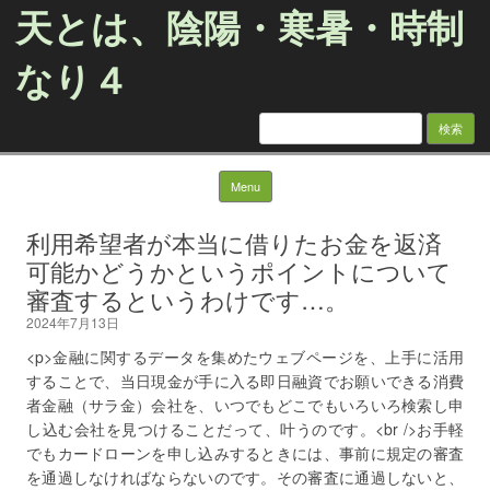
天とは、陰陽・寒暑・時制
なり４
検
索:
Skip to content
Menu
利用希望者が本当に借りたお金を返済
可能かどうかというポイントについて
審査するというわけです…。
2024年7月13日
<p>金融に関するデータを集めたウェブページを、上手に活用
することで、当日現金が手に入る即日融資でお願いできる消費
者金融（サラ金）会社を、いつでもどこでもいろいろ検索し申
し込む会社を見つけることだって、叶うのです。<br />お手軽
でもカードローンを申し込みするときには、事前に規定の審査
を通過しなければならないのです。その審査に通過しないと、