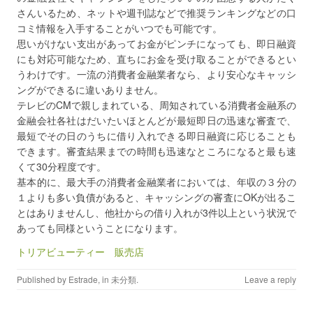
さんいるため、ネットや週刊誌などで推奨ランキングなどの口
コミ情報を入手することがいつでも可能です。
思いがけない支出があってお金がピンチになっても、即日融資
にも対応可能なため、直ちにお金を受け取ることができるとい
うわけです。一流の消費者金融業者なら、より安心なキャッシ
ングができるに違いありません。
テレビのCMで親しまれている、周知されている消費者金融系の
金融会社各社はだいたいほとんどが最短即日の迅速な審査で、
最短でその日のうちに借り入れできる即日融資に応じることも
できます。審査結果までの時間も迅速なところになると最も速
くて30分程度です。
基本的に、最大手の消費者金融業者においては、年収の３分の
１よりも多い負債があると、キャッシングの審査にOKが出るこ
とはありませんし、他社からの借り入れが3件以上という状況で
あっても同様ということになります。
トリアビューティー 販売店
Published by
Estrade
, in
未分類
.
Leave a reply