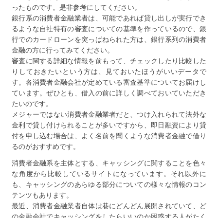
ったものです。是非参考にしてください。
銀行系の消費者金融業者は、可能であれば貸し出しが実行でき
るような自社特有の審査についての基準を作っているので、銀
行でのカードローンを突っぱねられた方は、銀行系列の消費者
金融の方に行ってみてください。
審査に関する詳細な情報を前もって、チェックしたり比較した
りしておきたいという方は、見ておいたほうがいいデータで
す。各消費者金融会社が定めている審査基準についてお届けし
ています。ぜひとも、借入の前に詳しく調べておいていただき
たいのです。
メジャーではない消費者金融業者だと、つけ入れられて法外な
金利で貸し付けられることが多いですから、即日融資により貸
付を申し込む場合は、よく名前を聞くような消費者金融で借り
るのがおすすめです。
消費者金融系を主体とする、キャッシングに関することを色々
な角度から比較しているサイトになっています。それ以外に
も、キャッシングのあらゆる部分についての様々な情報のコン
テンツもあります。
最近、消費者金融業者自体は巷にどんどん展開されていて、ど
の金融会社でキャッシングをしたらいいのか困惑する人がたく