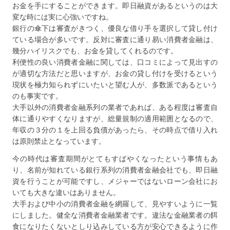
お金を手にすることができます。即日融資があるというのは大
変な時には実に心強いですね。
銀行の傘下は審査がきつく、優良な借り手を選択して貸し付け
ている場合が多いです。反対に審査に通り易い消費者金融は、
幾分ハイリスクでも、お金を貸してくれるのです。
利便性の良い消費者金融に関しては、口コミによって見出すの
が適切な方法だと思いますが、お金の貸し付けを受けるという
現状を極力知られずにいたいと望む人が、多数派であるという
のも事実です。
大手以外の消費者金融系列の業者であれば、ある程度は審査自
体に通りやすくなりますが、総量規制の適用範囲となるので、
年収の３分の１を上回る負債があったら、その時点で借り入れ
は原則禁止となっています。
今の時代は審査期間がとてもすばやくなったという事情もあ
り、名前が知れている銀行系列の消費者金融会社でも、即日融
資を行うことが可能ですし、メジャーではないローン会社にお
いても大きな違いはありません。
大手および中小の消費者金融を網羅して、見やすいように一覧
にしました。健全な消費者金融業者です。違法な金融業者の餌
食になりたくないとしり込みしている方が安心できるように作