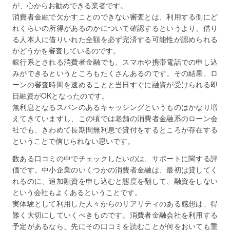
が、心からお勧めできる業者です。
消費者金融で欠かすことのできない審査とは、利用する側にど
れくらいの所得があるのかについて確認するというより、借り
る人本人に借りいれた全額を必ず完済する可能性が認められる
かどうかを審査しているのです。
銀行系とされる消費者金融でも、スマホや携帯電話での申し込
みができるというところもたくさんあるのです。その結果、ロ
ーンの審査時間を速めることと当日すぐに融資が受けられる即
日融資がOKとなったのです。
無利息となるスパンのあるキャッシングというものはかなり増
えてきていますし、この頃では老舗の消費者金融系のローン会
社でも、きわめて長期間無利息で貸付をするところが存在する
ということで信じられない思いです。
数ある口コミの中でチェックしたいのは、サポートに関する評
価です。中小企業のいくつかの消費者金融は、最初は貸してく
れるのに、追加融資を申し込むと態度を翻して、融資をしない
という会社もよくあるということです。
実体験として利用した人々からのリアリティのある感想は、得
難く大切にしていくべきものです。消費者金融会社を利用する
予定があるなら、先にその口コミを読むことが何をおいても重