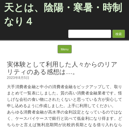
天とは、陰陽・寒暑・時制
なり４
検
索:
Skip to content
Menu
実体験として利用した人々からのリア
リティのある感想は…。
2023年8月5日
大手消費者金融と中小の消費者金融をピックアップして、取り
まとめて一覧表にしました。質の高い消費者金融業者です。怪
しげな会社の食い物にされたくないと思っている方が安心して
申し込めるように作成しました。上手に利用してください。
あらゆる消費者金融が高水準の金利設定となっているのではな
く、ケースバイケースで銀行と比べて低金利になり得ます。ど
ちらかと言えば無利息期間が比較的長期となる借り入れなら