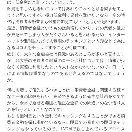
ば、低金利だと言っていいでしょう。
融資を申し込む場所についてはあれやこれやと頭を悩ませてし
まうと思いますが、極力低金利で貸付を受けたいなら、今の時
代は消費者金融業者も候補に加えてもいいと心から思います。
最近、消費者金融というものは急増しており、どの業者を選ぶ
か戸惑ってしまう人がたくさんいると思われるため、インター
ネットや週刊誌などで人気順のランキングという形などで為に
なる口コミをチェックすることが可能です。
総じて、大きな金融会社は良識のあるところが多いと言えます
が、非大手の消費者金融系のローン会社については、情報が少
なくて実際に利用したという人もなかなかいないので、口コミ
による情報は重要なものであると言えるのではないでしょう
か。
何にも増して優先するべきことは、消費者金融に関連する様々
なデータの比較を行い、完済できるように確実な計画を立てて
から、余裕で返せる範囲の適正な金額での間違いのない借り入
れを行うということなのです。
もしも無利息という金利でキャッシングをすることができる消
費者金融を探し求めているなら、即日での審査かつ即日キャッ
シングもやっているので、TVCMで親しまれているプロミス