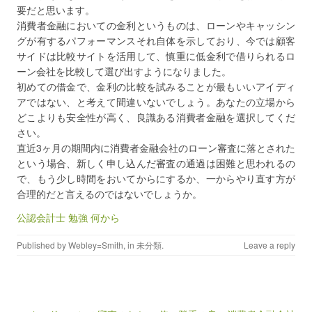
要だと思います。
消費者金融においての金利というものは、ローンやキャッシン
グが有するパフォーマンスそれ自体を示しており、今では顧客
サイドは比較サイトを活用して、慎重に低金利で借りられるロ
ーン会社を比較して選び出すようになりました。
初めての借金で、金利の比較を試みることが最もいいアイディ
アではない、と考えて間違いないでしょう。あなたの立場から
どこよりも安全性が高く、良識ある消費者金融を選択してくだ
さい。
直近3ヶ月の期間内に消費者金融会社のローン審査に落とされた
という場合、新しく申し込んだ審査の通過は困難と思われるの
で、もう少し時間をおいてからにするか、一からやり直す方が
合理的だと言えるのではないでしょうか。
公認会計士 勉強 何から
Published by
Webley=Smith
, in
未分類
.
Leave a reply