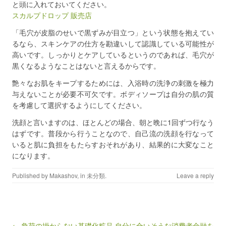
と頭に入れておいてください。
スカルプドロップ 販売店
「毛穴が皮脂のせいで黒ずみが目立つ」という状態を抱えてい
るなら、スキンケアの仕方を勘違いして認識している可能性が
高いです。しっかりとケアしているというのであれば、毛穴が
黒くなるようなことはないと言えるからです。
艶々なお肌をキープするためには、入浴時の洗浄の刺激を極力
与えないことが必要不可欠です。ボディソープは自分の肌の質
を考慮して選択するようにしてください。
洗顔と言いますのは、ほとんどの場合、朝と晩に1回ずつ行なう
はずです。普段から行うことなので、自己流の洗顔を行なって
いると肌に負担をもたらすおそれがあり、結果的に大変なこと
になります。
Published by
Makashov
, in
未分類
.
Leave a reply
Post navigation
← 負荷の掛からない基礎化粧品
自分に合いそうな消費者金融を