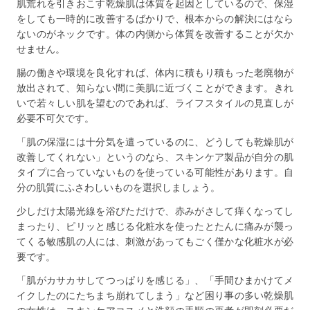
肌荒れを引きおこす乾燥肌は体質を起因としているので、保湿
をしても一時的に改善するばかりで、根本からの解決にはなら
ないのがネックです。体の内側から体質を改善することが欠か
せません。
腸の働きや環境を良化すれば、体内に積もり積もった老廃物が
放出されて、知らない間に美肌に近づくことができます。きれ
いで若々しい肌を望むのであれば、ライフスタイルの見直しが
必要不可欠です。
「肌の保湿には十分気を遣っているのに、どうしても乾燥肌が
改善してくれない」というのなら、スキンケア製品が自分の肌
タイプに合っていないものを使っている可能性があります。自
分の肌質にふさわしいものを選択しましょう。
少しだけ太陽光線を浴びただけで、赤みがさして痒くなってし
まったり、ピリッと感じる化粧水を使ったとたんに痛みが襲っ
てくる敏感肌の人には、刺激があってもごく僅かな化粧水が必
要です。
「肌がカサカサしてつっぱりを感じる」、「手間ひまかけてメ
イクしたのにたちまち崩れてしまう」など困り事の多い乾燥肌