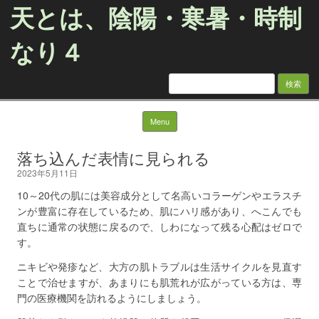
天とは、陰陽・寒暑・時制
なり４
検
索:
Skip to content
Menu
落ち込んだ表情に見られる
2023年5月11日
10～20代の肌には美容成分として名高いコラーゲンやエラスチ
ンが豊富に存在しているため、肌にハリ感があり、へこんでも
直ちに通常の状態に戻るので、しわになって残る心配はゼロで
す。
ニキビや発疹など、大方の肌トラブルは生活サイクルを見直す
ことで治せますが、あまりにも肌荒れが広がっている方は、専
門の医療機関を訪れるようにしましょう。