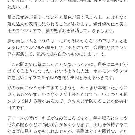
の女性は、スキンケアコスメと洗顔の手順の再考が即刻必要だ
と思います。
肌に黒ずみが目立っていると肌色が悪く見える上、わけもなく
落ち込んだ表情に見られることがあります。紫外線防止と美白
用のスキンケアで、肌の黒ずみを解消していきましょう。
肌が美しい人というのは「毛穴が初めからないのでは？」と思
えるほどツルツルの肌をしているものです。合理的なスキンケ
アを実践して、最高の肌を自分のものにしましょう。
「この間までは気にしたことがなかったのに、唐突にニキビが
出てくるようになった」というような人は、ホルモンバランス
の悪化やライフスタイルの悪化が主因と考えるべきです。
顔の表面にシミが出てきてしまうと、めっきり年老いたように
見えるものです。小さなシミが出来ただけでも、いくつも年齢
を取って見える時があるので、きちんと予防することが必要不
可欠です。
ティーンの時はニキビが悩みどころですが、年を取るとシミや
毛穴の開きなどに悩む場合が多くなります。美肌を保持するこ
とは楽に見えるかもしれませんが、実際はとても困難なことだ