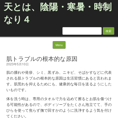
天とは、陰陽・寒暑・時制
なり４
検
索:
Skip to content
Menu
肌トラブルの根本的な原因
2023年5月10日
肌の腫れや発疹、シミ、黒ずみ、ニキビ、そばかすなどに代表
される肌トラブルの根本的な原因は生活習慣にあると言われま
す。肌荒れを抑えるためにも、健康的な毎日を送るようにした
いものです。
体を洗う時は、専用のタオルで力を込めて擦るとお肌を傷つけ
る可能性があるので、ボディソープをたくさん泡立てて、手の
ひらを使って焦らず撫で回すかのように洗浄するよう気を付け
てください。