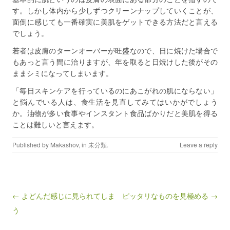
す。しかし体内から少しずつクリーンナップしていくことが、
面倒に感じても一番確実に美肌をゲットできる方法だと言える
でしょう。
若者は皮膚のターンオーバーが旺盛なので、日に焼けた場合で
もあっと言う間に治りますが、年を取ると日焼けした後がその
ままシミになってしまいます。
「毎日スキンケアを行っているのにあこがれの肌にならない」
と悩んでいる人は、食生活を見直してみてはいかがでしょう
か。油物が多い食事やインスタント食品ばかりだと美肌を得る
ことは難しいと言えます。
Published by
Makashov
, in
未分類
.
Leave a reply
Post navigation
← よどんだ感じに見られてしま
ピッタリなものを見極める →
う