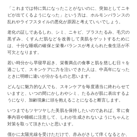
「これまでは特に気になったことがないのに、突如としてニキ
ビが出てくるようになった」という方は、ホルモンバランスの
乱れやライフスタイルの悪化が原因と考えていいでしょう。
老化の証しであるしわ、シミ、ニキビ、プラスたるみ、毛穴の
黒ずみ、くすんだ肌などを改善して美肌をゲットするために
は、十分な睡眠の確保と栄養バランスが考えられた食生活が不
可欠となります。
若い時分から早寝早起き、栄養満点の食事と肌を慈しむ日々を
過ごして、スキンケアに力を注いできた人は、中高年になった
ときに明瞭に違いが分かるものと思います。
どんなに魅力的な人でも、スキンケアを毎度適当に終わらせて
いますと、いつの間にかしわやシミ、たるみが肌に表出するよ
うになり、加齢現象に頭を抱えることになると断言します。
いつまでもツヤツヤした美肌を保持したいのであれば、常に食
事内容や睡眠に注意して、しわが生成されないようにちゃんと
対策を取って頂きたいと思います。
僅かに太陽光線を受けただけで、赤みがさして痒くなるとか、