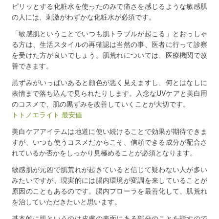
ピリッとする化粧水を使ったのみで痛さを感じるような敏感肌
の人には、刺激がわずかな化粧水が必須です。
「敏感肌ということでいつも肌トラブルが起こる」とおっしゃ
る方は、生活スタイルの再確認は当然の事、医者に行って診察
を受けた方が良いでしょう。肌荒れについては、医療機関で改
善できます。
黒ずみがいっぱいあると顔色が悪く見えますし、何とはなしに
表情まで落ち込んで見られたりします。入念なUVケアと美白用
のコスメで、肌の黒ずみを改善していくことが大切です。
トトノエライト 最安値
美白ケアアイテムは地道に使い続けることで効果が期待できま
すが、いつも使うコスメだからこそ、信頼できる成分が配合さ
れているか否かをしっかり見極めることが必須となります。
敏感肌が元凶で肌荒れが起きていると信じて疑わない人が多い
みたいですが、現実的には腸内環境が変調を来していることが
原因のこともあるのです。腸内フローラを最善化して、肌荒れ
を治していただきたいと思います。
基本的に肌というのは皮膚の表面にある部分のことを指すので