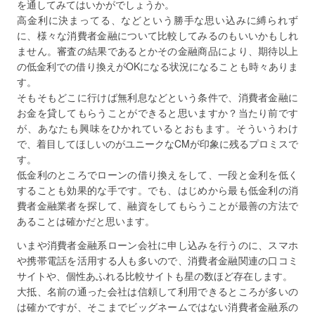
を通してみてはいかがでしょうか。
高金利に決まってる、などという勝手な思い込みに縛られず
に、様々な消費者金融について比較してみるのもいいかもしれ
ません。審査の結果であるとかその金融商品により、期待以上
の低金利での借り換えがOKになる状況になることも時々ありま
す。
そもそもどこに行けば無利息などという条件で、消費者金融に
お金を貸してもらうことができると思いますか？当たり前です
が、あなたも興味をひかれているとおもます。そういうわけ
で、着目してほしいのがユニークなCMが印象に残るプロミスで
す。
低金利のところでローンの借り換えをして、一段と金利を低く
することも効果的な手です。でも、はじめから最も低金利の消
費者金融業者を探して、融資をしてもらうことが最善の方法で
あることは確かだと思います。
いまや消費者金融系ローン会社に申し込みを行うのに、スマホ
や携帯電話を活用する人も多いので、消費者金融関連の口コミ
サイトや、個性あふれる比較サイトも星の数ほど存在します。
大抵、名前の通った会社は信頼して利用できるところが多いの
は確かですが、そこまでビッグネームではない消費者金融系の