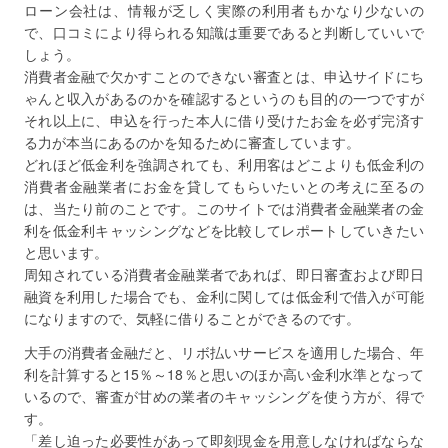
ローン会社は、情報が乏しく実際の利用者もかなり少ないの
で、口コミにより得られる知識は重要であると判断していいで
しょう。
消費者金融で欠かすことのできない審査とは、申込サイドにち
ゃんと収入があるのかを確認するというのも目的の一つですが
それ以上に、申込を行った本人に借り受けたお金を必ず完済す
る力が本当にあるのかを知るために審査しています。
どれほど低金利を強調されても、利用客はどこよりも低金利の
消費者金融業者にお金を貸してもらいたいとの考えに至るの
は、当たり前のことです。このサイトでは消費者金融業者の金
利を低金利キャッシングなどを比較してレポートしていきたい
と思います。
周知されている消費者金融業者であれば、即日審査および即日
融資を利用した場合でも、金利に関しては低金利で借入が可能
になりますので、気軽に借りることができるのです。
大手の消費者金融だと、リボ払いサービスを適用した場合、年
利を計算すると15％～18％と思いのほか高い金利水準となって
いるので、審査が甘めの業者のキャッシングを使う方が、得で
す。
「差し迫った必要性があって即刻現金を用意しなければならな