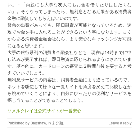
い」・「両親にも大事な友人にもお金を借りたりはしたくな
い」。そうなってしまったら、無利息となる期限がある消費者
金融に融資してもらえばいいのです。
緊急の出費があっても、即日融資が可能となっているため、速
攻でお金を手に入れることができるという事になります。古く
からある消費者金融会社なら、より安心なキャッシングが可能
になると思います。
大手の銀行系列の消費者金融会社なども、現在は14時までに申
し込みが完了すれば、即日融資に応じられるようにされていま
す。基本的に、カードローンの審査に２時間前後を要すると考
えていいでしょう。
無利息サービスの内容は、消費者金融により違っているので、
ネットを駆使して様々な一覧サイトを角度を変えて比較しなが
ら眺めていくことにより、自分にぴったりの便利なサービスを
探し当てることができることでしょう。
ソメルクレイは公式サイトが一番安心
Published by
Bagshaw
, in
未分類
.
Leave a reply