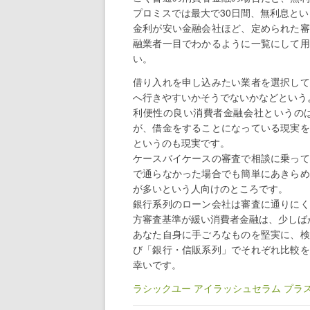
プロミスでは最大で30日間、無利息と
金利が安い金融会社ほど、定められた審
融業者一目でわかるように一覧にして用
い。
借り入れを申し込みたい業者を選択して
へ行きやすいかそうでないかなどという
利便性の良い消費者金融会社というの
が、借金をすることになっている現実を
というのも現実です。
ケースバイケースの審査で相談に乗って
で通らなかった場合でも簡単にあきらめ
が多いという人向けのところです。
銀行系列のローン会社は審査に通りにく
方審査基準が緩い消費者金融は、少しば
あなた自身に手ごろなものを堅実に、検
び「銀行・信販系列」でそれぞれ比較を
幸いです。
ラシックユー アイラッシュセラム プ