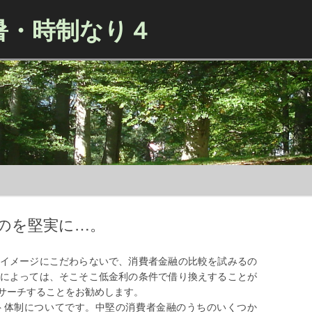
暑・時制なり４
Skip to content
のを堅実に…。
イメージにこだわらないで、消費者金融の比較を試みるの
によっては、そこそこ低金利の条件で借り換えすることが
サーチすることをお勧めします。
ト体制についてです。中堅の消費者金融のうちのいくつか