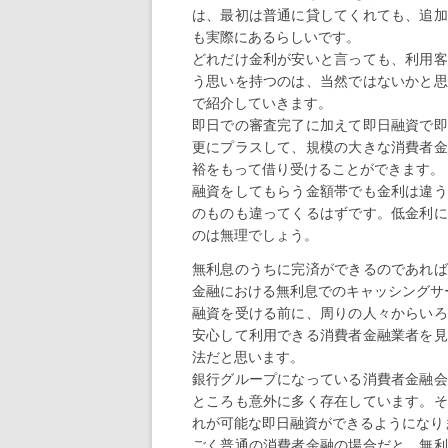
は、最初は普通に貸してくれても、追加
も実際にあるらしいです。
どれだけ金利が安いと言っても、利用客
う思いを持つのは、当然ではないかと思
で紹介していきます。
即日での審査完了に加えて即日融資で即
更にプラスして、規模の大きな消費者金
裕をもって借り受けることができます。
融資をしてもらう金額帯でも金利は違う
のものも違ってくるはずです。低金利に
のは無理でしょう。
無利息のうちに完済ができるのであれば
金融における無利息でのキャッシングサ
融資を受ける前に、周りの人々からいろ
安心して利用できる消費者金融業者を見
法だと思います。
銀行グループになっている消費者金融会
ところも意外に多く存在しています。そ
れが可能な即日融資ができるようになり
ごく普通の消費者金融の場合だと、無利