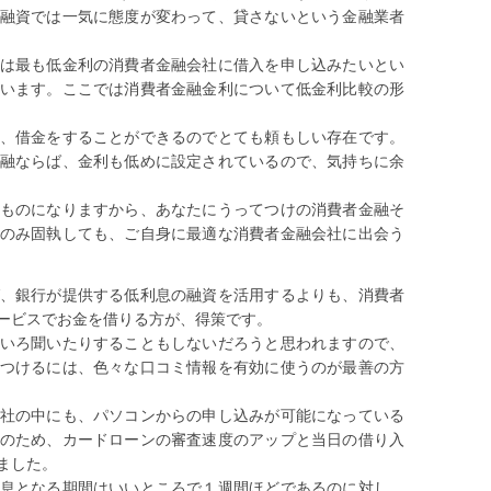
融資では一気に態度が変わって、貸さないという金融業者
は最も低金利の消費者金融会社に借入を申し込みたいとい
います。ここでは消費者金融金利について低金利比較の形
、借金をすることができるのでとても頼もしい存在です。
融ならば、金利も低めに設定されているので、気持ちに余
ものになりますから、あなたにうってつけの消費者金融そ
のみ固執しても、ご自身に最適な消費者金融会社に出会う
、銀行が提供する低利息の融資を活用するよりも、消費者
ービスでお金を借りる方が、得策です。
いろ聞いたりすることもしないだろうと思われますので、
つけるには、色々な口コミ情報を有効に使うのが最善の方
社の中にも、パソコンからの申し込みが可能になっている
のため、カードローンの審査速度のアップと当日の借り入
ました。
息となる期間はいいところで１週間ほどであるのに対し、