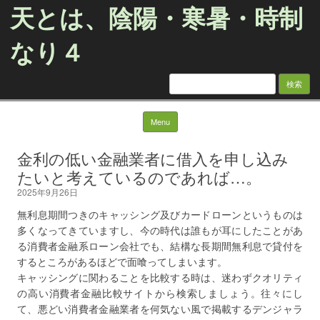
天とは、陰陽・寒暑・時制
なり４
検
索:
Skip to content
Menu
金利の低い金融業者に借入を申し込み
たいと考えているのであれば…。
2025年9月26日
無利息期間つきのキャッシング及びカードローンというものは
多くなってきていますし、今の時代は誰もが耳にしたことがあ
る消費者金融系ローン会社でも、結構な長期間無利息で貸付を
するところがあるほどで面喰ってしまいます。
キャッシングに関わることを比較する時は、迷わずクオリティ
の高い消費者金融比較サイトから検索しましょう。往々にし
て、悪どい消費者金融業者を何気ない風で掲載するデンジャラ