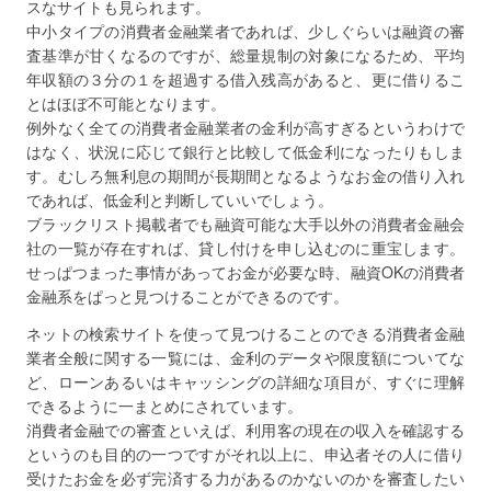
スなサイトも見られます。
中小タイプの消費者金融業者であれば、少しぐらいは融資の審
査基準が甘くなるのですが、総量規制の対象になるため、平均
年収額の３分の１を超過する借入残高があると、更に借りるこ
とはほぼ不可能となります。
例外なく全ての消費者金融業者の金利が高すぎるというわけで
はなく、状況に応じて銀行と比較して低金利になったりもしま
す。むしろ無利息の期間が長期間となるようなお金の借り入れ
であれば、低金利と判断していいでしょう。
ブラックリスト掲載者でも融資可能な大手以外の消費者金融会
社の一覧が存在すれば、貸し付けを申し込むのに重宝します。
せっぱつまった事情があってお金が必要な時、融資OKの消費者
金融系をぱっと見つけることができるのです。
ネットの検索サイトを使って見つけることのできる消費者金融
業者全般に関する一覧には、金利のデータや限度額についてな
ど、ローンあるいはキャッシングの詳細な項目が、すぐに理解
できるように一まとめにされています。
消費者金融での審査といえば、利用客の現在の収入を確認する
というのも目的の一つですがそれ以上に、申込者その人に借り
受けたお金を必ず完済する力があるのかないのかを審査したい