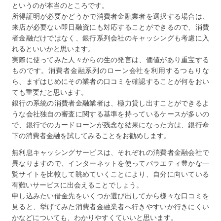
というのが本当のところです。
所得証明が必要かどうかで消費者金融業者を選択する場合は、
来店が必要ない即日融資にも対応することができるので、消費
者金融だけではなく、銀行系列会社のキャッシングも考慮に入
れるといいかと思います。
実際に使ってみた人々からの生の発言は、価値があり重宝する
ものです。消費者金融系列のローン会社を利用するつもりな
ら、まずはじめにその業者の口コミを確認することが何をおい
ても重要だと思います。
銀行の系統の消費者金融業者は、極力貸し出すことができるよ
うな会社独自の審査に関する基準を持っているケースが多いの
で、銀行でのカードローンが残念な結果になった方は、銀行傘
下の消費者金融を試してみることをお勧めします。
無利息キャッシングサービスは、それぞれの消費者金融会社で
異なりますので、インターネットを使ってバラエティ豊かな一
覧サイトを比較して眺めていくことにより、自分に向いている
有難いサービスに出会えることでしょう。
申し込みたい借金先をいくつか選び出してから様々な口コミを
見ると、挙げてみた消費者金融業者へ行きやすいか行きにくい
かなどについても、わかりやすくていいと思います。