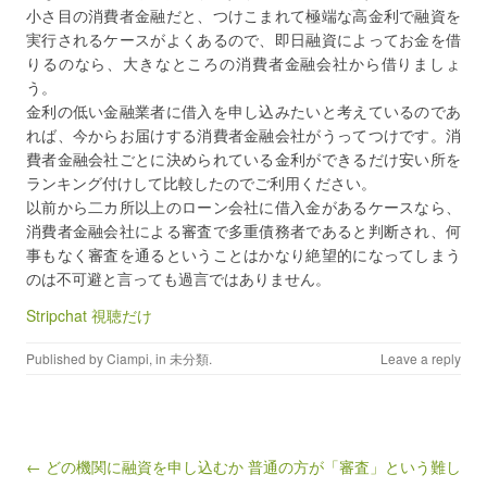
小さ目の消費者金融だと、つけこまれて極端な高金利で融資を
実行されるケースがよくあるので、即日融資によってお金を借
りるのなら、大きなところの消費者金融会社から借りましょ
う。
金利の低い金融業者に借入を申し込みたいと考えているのであ
れば、今からお届けする消費者金融会社がうってつけです。消
費者金融会社ごとに決められている金利ができるだけ安い所を
ランキング付けして比較したのでご利用ください。
以前から二カ所以上のローン会社に借入金があるケースなら、
消費者金融会社による審査で多重債務者であると判断され、何
事もなく審査を通るということはかなり絶望的になってしまう
のは不可避と言っても過言ではありません。
Stripchat 視聴だけ
Published by
Ciampi
, in
未分類
.
Leave a reply
Post navigation
← どの機関に融資を申し込むか
普通の方が「審査」という難し