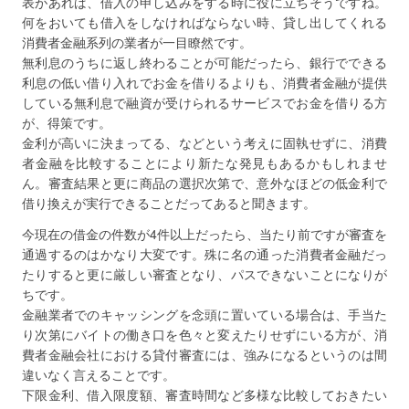
表があれば、借入の申し込みをする時に役に立ちそうですね。
何をおいても借入をしなければならない時、貸し出してくれる
消費者金融系列の業者が一目瞭然です。
無利息のうちに返し終わることが可能だったら、銀行でできる
利息の低い借り入れでお金を借りるよりも、消費者金融が提供
している無利息で融資が受けられるサービスでお金を借りる方
が、得策です。
金利が高いに決まってる、などという考えに固執せずに、消費
者金融を比較することにより新たな発見もあるかもしれませ
ん。審査結果と更に商品の選択次第で、意外なほどの低金利で
借り換えが実行できることだってあると聞きます。
今現在の借金の件数が4件以上だったら、当たり前ですが審査を
通過するのはかなり大変です。殊に名の通った消費者金融だっ
たりすると更に厳しい審査となり、パスできないことになりが
ちです。
金融業者でのキャッシングを念頭に置いている場合は、手当た
り次第にバイトの働き口を色々と変えたりせずにいる方が、消
費者金融会社における貸付審査には、強みになるというのは間
違いなく言えることです。
下限金利、借入限度額、審査時間など多様な比較しておきたい