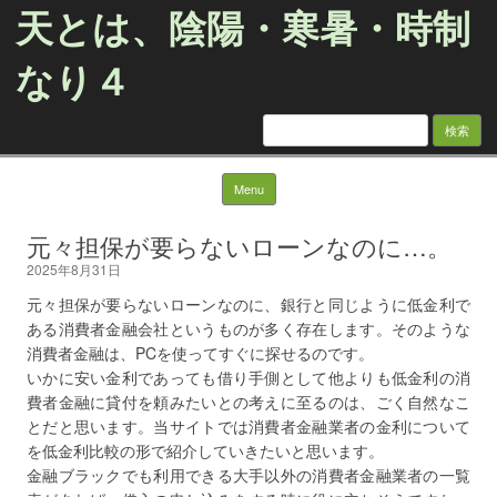
天とは、陰陽・寒暑・時制
なり４
検
索:
Skip to content
Menu
元々担保が要らないローンなのに…。
2025年8月31日
元々担保が要らないローンなのに、銀行と同じように低金利で
ある消費者金融会社というものが多く存在します。そのような
消費者金融は、PCを使ってすぐに探せるのです。
いかに安い金利であっても借り手側として他よりも低金利の消
費者金融に貸付を頼みたいとの考えに至るのは、ごく自然なこ
とだと思います。当サイトでは消費者金融業者の金利について
を低金利比較の形で紹介していきたいと思います。
金融ブラックでも利用できる大手以外の消費者金融業者の一覧