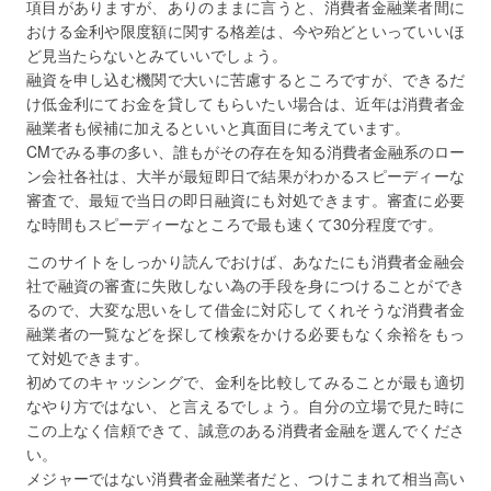
項目がありますが、ありのままに言うと、消費者金融業者間に
おける金利や限度額に関する格差は、今や殆どといっていいほ
ど見当たらないとみていいでしょう。
融資を申し込む機関で大いに苦慮するところですが、できるだ
け低金利にてお金を貸してもらいたい場合は、近年は消費者金
融業者も候補に加えるといいと真面目に考えています。
CMでみる事の多い、誰もがその存在を知る消費者金融系のロー
ン会社各社は、大半が最短即日で結果がわかるスピーディーな
審査で、最短で当日の即日融資にも対処できます。審査に必要
な時間もスピーディーなところで最も速くて30分程度です。
このサイトをしっかり読んでおけば、あなたにも消費者金融会
社で融資の審査に失敗しない為の手段を身につけることができ
るので、大変な思いをして借金に対応してくれそうな消費者金
融業者の一覧などを探して検索をかける必要もなく余裕をもっ
て対処できます。
初めてのキャッシングで、金利を比較してみることが最も適切
なやり方ではない、と言えるでしょう。自分の立場で見た時に
この上なく信頼できて、誠意のある消費者金融を選んでくださ
い。
メジャーではない消費者金融業者だと、つけこまれて相当高い