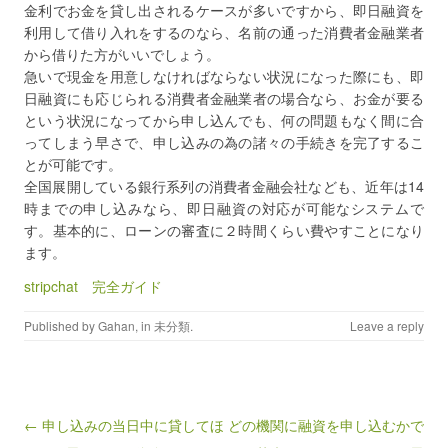
金利でお金を貸し出されるケースが多いですから、即日融資を
利用して借り入れをするのなら、名前の通った消費者金融業者
から借りた方がいいでしょう。
急いで現金を用意しなければならない状況になった際にも、即
日融資にも応じられる消費者金融業者の場合なら、お金が要る
という状況になってから申し込んでも、何の問題もなく間に合
ってしまう早さで、申し込みの為の諸々の手続きを完了するこ
とが可能です。
全国展開している銀行系列の消費者金融会社なども、近年は14
時までの申し込みなら、即日融資の対応が可能なシステムで
す。基本的に、ローンの審査に２時間くらい費やすことになり
ます。
stripchat 完全ガイド
Published by
Gahan
, in
未分類
.
Leave a reply
Post navigation
← 申し込みの当日中に貸してほ
どの機関に融資を申し込むかで