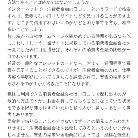
方法であることは確かではないでしょうか。
インターネットで「消費者金融の口コミ」というワードで検索
すれば、数限りない口コミサイトなどを見つけることができま
す。どこまで信用すればいいのかなどと困り果てる方も、相当
多いことでしょう。
片っ端から自社ホームページを確かめている時間があるなら他
にまわしましょう。当サイトに掲載している消費者金融会社を
一覧にした表に目を通せば、それぞれの消費者金融の比較が一
目でわかります。
通常の一般的なクレジットカードなら、およそ一週間程度で審
査を完了することができるのですが、消費者金融の方は、仕事
内容や年収額についてもきちんと調査されて、審査の結果を知
らされるのが１か月過ぎたころになります。
気軽に利用できる消費者金融会社は、口コミで探し出すのが一
般的な方法ですが、お金を貸してもらうことになっている状況
をできる限り知られずにいたいと願う人が、多くいるという事
実もあります。
高金利で借りることしかできないはず、との偏見にとらわれた
りせずに、消費者金融会社を比較してみるというのもいいかも
しれません。審査の結果や金融商品によっては、結構な低金利