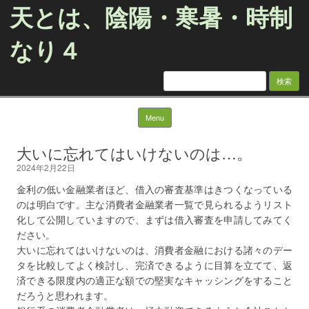
天とは、陰陽・寒暑・時制
なり４
検
索:
Skip to content
Menu
大いに忘れてはいけないのは…。
2024年2月22日
金利の低い金融業者ほど、借入の審査基準はきつくなっている
のは明白です。主な消費者金融業者一覧で見られるようリスト
化して公開していますので、まずは借入審査を申請してみてく
ださい。
大いに忘れてはいけないのは、消費者金融における諸々のデー
タを比較してよく検討し、完済できるように目算を立てて、返
済できる限度内の適正な額での堅実なキャッシングをすること
だろうと思われます。