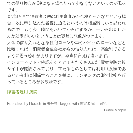
での借り換えがOKになる場合だって少なくないというのが現状
です。
直近3ヶ月で消費者金融の利用審査が不合格だったなどという場
合、次に申し込んだ審査に通るというのは相当難しいと思われ
るので、もう少し時間をおいてからにするか、一から出直した
方が効率がいいということは容易に想像がつきます。
大金の借り入れとなる住宅ローンや車やバイクのローンなどと
比較すれば、消費者金融会社からの借り入れは、高金利である
ように思う恐れがありますが。率直に言えば違います。
インターネットで確認するととてもたくさんの消費者金融比較
サイトが開設されており、主たるものとしては利用限度額であ
るとか金利に関係することを軸に、ランキングの形で比較を行
っているところが多数派です。
障害者雇用 病院
Published by
Llorach
, in
未分類
. Tagged with
障害者雇用 病院
.
Leave a reply