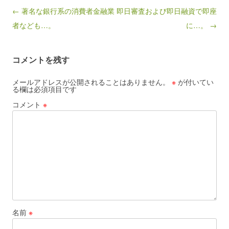
Post navigation
← 著名な銀行系の消費者金融業
即日審査および即日融資で即座
者なども…。
に…。 →
コメントを残す
メールアドレスが公開されることはありません。
※
が付いてい
る欄は必須項目です
コメント
※
名前
※