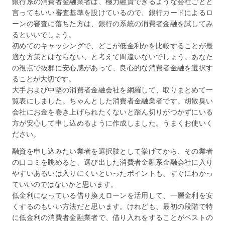
銀行系の消費者金融業者は、極力融資できるような会社ごとと
言ってもいい審査基準を設けているので、銀行カードによるロ
ーンの審査に落ちた方は、銀行の系統の消費者金融を試してみ
るといいでしょう。
初めてのキャッシングで、どこが低金利かを比較することが最
適な方策とはならない、と考えて間違いないでしょう。あなた
の視点で抜群に安心感があって、良心的な消費者金融を選択す
ることが大切です。
大手および中堅の消費者金融会社を網羅して、取りまとめて一
覧表にしました。ちゃんとした消費者金融業者です。胡散臭い
会社にお金を巻き上げられたくないと踏ん切りがつかずにいる
方が安心して申し込めるように作成しました。うまくお使いく
ださい。
融資を申し込みたい業者を選択肢として挙げてから、その業者
の口コミを眺めると、選び出した消費者金融系金融会社に入り
やすいあるいは入りにくいといったポイントも、すぐにわかっ
ていいのではないかと思います。
低金利になっている借り換えローンを活用して、一層金利を安
くするのもいい方法だと思います。けれども、最初の段階で特
に低金利の消費者金融業者で、借り入れをすることがベストの