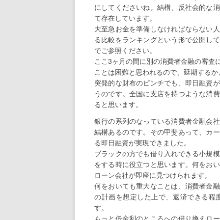
にしてくださいね。結構、反社会的な消
て存在しています。
大至急お金を準備しなければならない人
る比較をランキングという形で公開して
でご参照ください。
ここ3ヶ月の間に別の消費者金融の審査
ことは困難と思われるので、延期するか
突発的な財布のピンチでも、即日融資が
うのです。全国に支店を持つような消費
ると思います。
銀行の系列のなっている消費者金融会社
結構あるのです。その甲斐あって、カー
る即日融資が実現できました。
ブラックの方でも借り入れできる小規模
をする時に役立つと思います。何をおい
ローン会社が即座に見つけられます。
何をおいても重大なことは、消費者金融
の計画を想定した上で、返済できる程
す。
もっと低金利のところへの借り換えロー