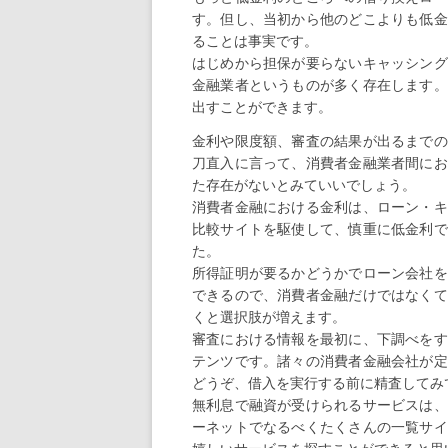
す。但し、当初から他のどこよりも低金
ることは事実です。
はじめから担保が要らないキャッシング
金融業者というものが多く存在します。
出すことができます。
金利や限度額、審査の結果が出るまでの
刀直入に言って、消費者金融業者間にお
た存在がないとみていいでしょう。
消費者金融における金利は、ローン・キ
比較サイトを駆使して、慎重に低金利で
た。
所得証明が要るかどうかでローン会社を
できるので、消費者金融だけではなくて
くと選択肢が増えます。
審査における情報を最初に、下調べをす
テンツです。諸々の消費者金融会社が定
どうぞ、借入を実行する前に精査してみ
無利息で融資が受けられるサービスは、
ーネットでなるべくたくさんの一覧サイ