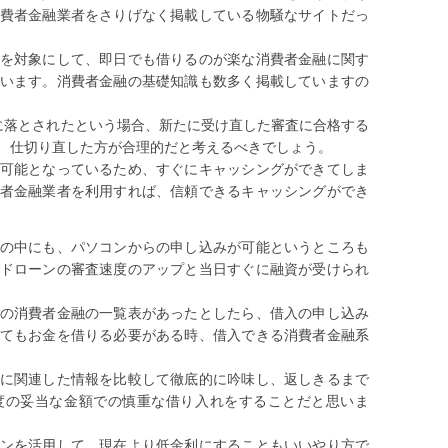
費者金融業者をさりげなく掲載している物騒なサイトだっ
を対象にして、即日でも借りるのが楽な消費者金融に関す
います。消費者金融の基礎知識も数多く掲載していますの
に落とされたという場合、新たに受け直した審査に合格する
、仕切り直した方が合理的だと考えるべきでしょう。
可能となっているため、すぐにキャッシングができてしま
者金融業者を利用すれば、信頼できるキャッシングができ
の中にも、パソコンからの申し込みが可能というところも
ドローンの審査速度のアップと当日すぐに融資が受けられ
の消費者金融の一覧表があったとしたら、借入の申し込み
てもお金を借りる必要がある時、借入できる消費者金融系
に関連した情報を比較して徹底的に吟味し、返しきるまで
度の妥当な金額での慎重な借り入れをすることだと思いま
ンを活用して、現在より低金利にすることもいいやり方で