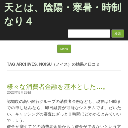
天とは、陰陽・寒暑・時制
なり４
検
索:
Skip to content
Menu
TAG ARCHIVES: NOISU（ノイス）の効果と口コミ
様々な消費者金融を基本とした…。
2023年5月29日
認知度の高い銀行グループの消費者金融なども、現在は14時ま
での申し込みなら、即日融資が可能なシステムです。だいた
い、キャッシングの審査にざっと２時間ほどかかるとみていい
でしょう。
借金が増えてどの消費者金融からも借金ができないという方