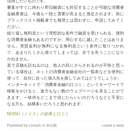
活用したいものです。
審査がすぐに終わり即日融資にも対応することが可能な消費者
金融業者は、今後も一段と需要が高まると推定されます。前に
ブラックリスト掲載者でも無理とは思わずに、申請してみてく
ださい。
繰り返し無利息という理想的な条件で融資を受けられる、便利
な消費者金融もあるのですが、用心するに越したことはありま
せん。実質金利が無料になる無利息という条件に取りつかれ
て、あまりたくさん借りてしまっては、全てを失うことになり
かねません。
直で店舗を訪ねるのは、他人の目にさらされるのが不快と思っ
ている場合は、ネットの消費者金融会社の一覧表などを便利に
使って、自分に合った借入先を探してみてはどうでしょうか。
インターネットで「消費者金融の口コミ」というキーワードで
検索をかけると、途方もない数のウェブページを見ることがで
きます。一体何をどこまで信じたらいいのだろうなどと不安に
なる方も、結構多いだろうと思われます。
NOISU（ノイス）の効果と口コミ
Published by
Llorach
, in
未分類
.
Leave a reply