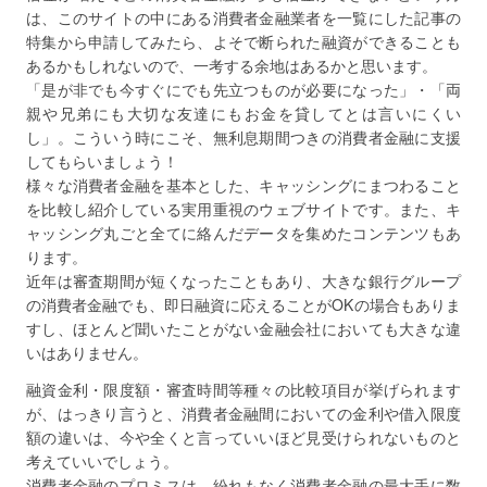
は、このサイトの中にある消費者金融業者を一覧にした記事の
特集から申請してみたら、よそで断られた融資ができることも
あるかもしれないので、一考する余地はあるかと思います。
「是が非でも今すぐにでも先立つものが必要になった」・「両
親や兄弟にも大切な友達にもお金を貸してとは言いにくい
し」。こういう時にこそ、無利息期間つきの消費者金融に支援
してもらいましょう！
様々な消費者金融を基本とした、キャッシングにまつわること
を比較し紹介している実用重視のウェブサイトです。また、キ
ャッシング丸ごと全てに絡んだデータを集めたコンテンツもあ
ります。
近年は審査期間が短くなったこともあり、大きな銀行グループ
の消費者金融でも、即日融資に応えることがOKの場合もありま
すし、ほとんど聞いたことがない金融会社においても大きな違
いはありません。
融資金利・限度額・審査時間等種々の比較項目が挙げられます
が、はっきり言うと、消費者金融間においての金利や借入限度
額の違いは、今や全くと言っていいほど見受けられないものと
考えていいでしょう。
消費者金融のプロミスは、紛れもなく消費者金融の最大手に数