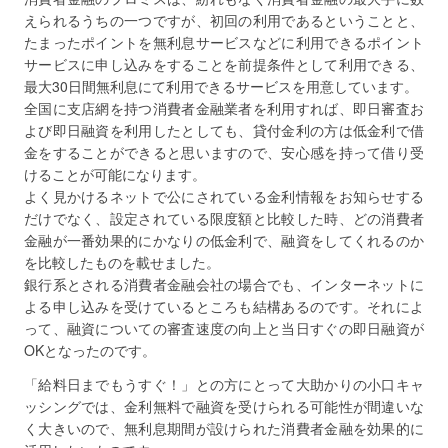
えられるうちの一つですが、初回の利用であるということと、
たまったポイントを無利息サービスなどに利用できるポイント
サービスに申し込みをすることを前提条件として利用できる、
最大30日間無利息にて利用できるサービスを用意しています。
全国に支店網を持つ消費者金融業者を利用すれば、即日審査お
よび即日融資を利用したとしても、貸付金利の方は低金利で借
金をすることができると思いますので、安心感を持って借り受
けることが可能になります。
よく見かけるネットで公にされている金利情報をお知らせする
だけでなく、設定されている限度額と比較した時、どの消費者
金融が一番効果的にかなりの低金利で、融資をしてくれるのか
を比較したものを載せました。
銀行系とされる消費者金融会社の場合でも、インターネットに
よる申し込みを受けているところも結構あるのです。それによ
って、融資についての審査速度の向上と当日すぐの即日融資が
OKとなったのです。
「給料日までもうすぐ！」との方にとって大助かりの小口キャ
ッシングでは、金利無料で融資を受けられる可能性が間違いな
く大きいので、無利息期間が設けられた消費者金融を効果的に