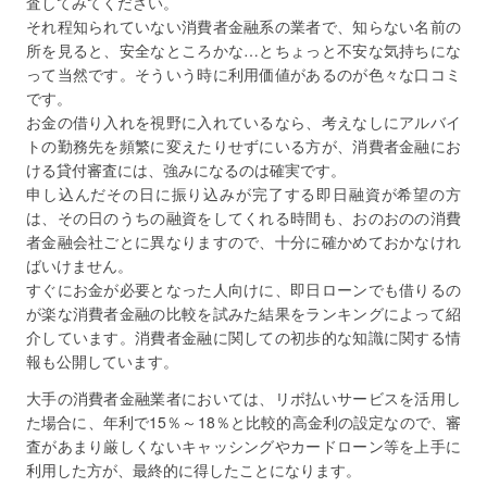
査してみてください。
それ程知られていない消費者金融系の業者で、知らない名前の
所を見ると、安全なところかな…とちょっと不安な気持ちにな
って当然です。そういう時に利用価値があるのが色々な口コミ
です。
お金の借り入れを視野に入れているなら、考えなしにアルバイ
トの勤務先を頻繁に変えたりせずにいる方が、消費者金融にお
ける貸付審査には、強みになるのは確実です。
申し込んだその日に振り込みが完了する即日融資が希望の方
は、その日のうちの融資をしてくれる時間も、おのおのの消費
者金融会社ごとに異なりますので、十分に確かめておかなけれ
ばいけません。
すぐにお金が必要となった人向けに、即日ローンでも借りるの
が楽な消費者金融の比較を試みた結果をランキングによって紹
介しています。消費者金融に関しての初歩的な知識に関する情
報も公開しています。
大手の消費者金融業者においては、リボ払いサービスを活用し
た場合に、年利で15％～18％と比較的高金利の設定なので、審
査があまり厳しくないキャッシングやカードローン等を上手に
利用した方が、最終的に得したことになります。