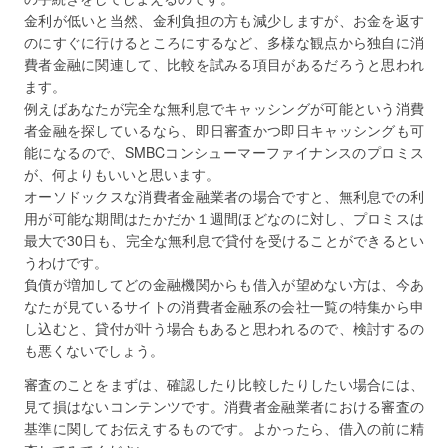
金利が低いと当然、金利負担の方も減少しますが、お金を返す
のにすぐに行けるところにするなど、多様な観点から独自に消
費者金融に関連して、比較を試みる項目があるだろうと思われ
ます。
例えばあなたが完全な無利息でキャッシングが可能という消費
者金融を探しているなら、即日審査かつ即日キャッシングも可
能になるので、SMBCコンシューマーファイナンスのプロミス
が、何よりもいいと思います。
オーソドックスな消費者金融業者の場合ですと、無利息での利
用が可能な期間はたかだか１週間ほどなのに対し、プロミスは
最大で30日も、完全な無利息で貸付を受けることができるとい
うわけです。
負債が増加してどの金融機関からも借入が望めない方は、今あ
なたが見ているサイトの消費者金融系の会社一覧の特集から申
し込むと、貸付が叶う場合もあると思われるので、検討するの
も悪くないでしょう。
審査のことをまずは、確認したり比較したりしたい場合には、
見て損はないコンテンツです。消費者金融業者における審査の
基準に関してお伝えするものです。よかったら、借入の前に精