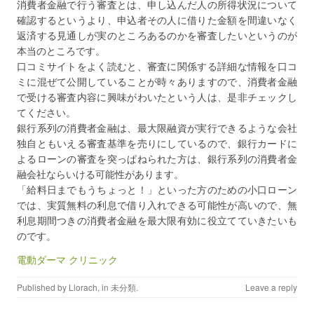
消費者金融で行う審査とは、申し込んだ人の所得状況について
確認するというより、申込者その人に借りた金額を間違いなく
返済する見通しが実のところあるのかを審査したいというのが
本当のところです。
口コミサイトをよく読むと、審査に関係する詳細な情報を口コ
ミに混ぜて公開していることが時々ありますので、消費者金融
で受ける審査内容に興味がわいたという人は、是非チェックし
てください。
銀行系列の消費者金融は、最大限融資が実行できるような会社
独自ともいえる審査基準を売りにしているので、銀行カードに
よるローンの審査を突っぱねられた方は、銀行系列の消費者金
融会社ならいける可能性があります。
「給料日までもうちょっと！」といった方のための小口ローン
では、実質無料の利息で借り入れできる可能性が高いので、無
利息期間つきの消費者金融を最大限有効に役立てていきたいも
のです。
電動ダーマ クリニック
Published by
Llorach
, in
未分類
.
Leave a reply