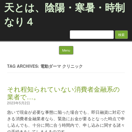
天とは、陰陽・寒暑・時制
なり４
検
索:
Skip to content
Menu
TAG ARCHIVES: 電動ダーマ クリニック
それ程知られていない消費者金融系の
業者で…。
2023年5月2日
急いで現金が必要な事態に陥った場合でも、即日融資に対応で
きる消費者金融業者なら、緊急にお金が要るとなった時点で申
し込んでも、十分に間に合う時間内で、申し込みに関する諸々
の手続きをしてしまえるのです。