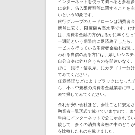
インターネットを使って調べると多種多
に金利、借入限度額等に関することを主
いという印象です。
銀行グループのカードローンは消費者金
断然に安く、限度額も高水準です。け
は、消費者金融の方がはるかに早くなっ
一週間という期限内に返済終了したら、
ービスを行っている消費者金融も出現し
われる自信のある方には、嬉しいシステ
自分自身に釣り合うものを間違いなく、
びに「銀行・信販系」にカテゴリー分け
てみてください。
任意整理などによりブラックになった
ら、小～中規模の消費者金融業者に申し
表で探してみてください。
金利が安い会社ほど、会社ごとに規定さ
融業者一覧形式で載せていますので、ま
単純にインターネットで公に示されてい
較して、多くの消費者金融の中のどこが
を比較したものを載せました。