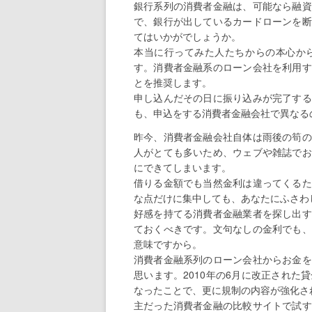
銀行系列の消費者金融は、可能なら融資
で、銀行が出しているカードローンを断
てはいかがでしょうか。
本当に行ってみた人たちからの本心か
す。消費者金融系のローン会社を利用す
とを推奨します。
申し込んだその日に振り込みが完了する
も、申込をする消費者金融会社で異なる
昨今、消費者金融会社自体は雨後の筍の
人がとても多いため、ウェブや雑誌でお
にできてしまいます。
借りる金額でも当然金利は違ってくるた
な点だけに集中しても、あなたにふさわ
好感を持てる消費者金融業者を探し出す
ておくべきです。文句なしの金利でも、
意味ですから。
消費者金融系列のローン会社からお金を
思います。2010年の6月に改正され
なったことで、更に規制の内容が強化さ
主だった消費者金融の比較サイトで試す