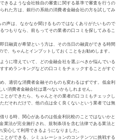
できるような会社独自の審査に関する基準で審査を行うの
られた方は、銀行の系統の消費者金融会社の方を試してみ
らの声は、なかなか聞けるものではなくありがたいもので
るつもりなら、前もってその業者の口コミを探してみるこ
即日融資が希望という方は、その当日の融資ができる時間
ので、ちゃんとインプットしておくことをお勧めします。
ように増えていて、どの金融会社を選ぶべきか悩んでいる
すすめランキングなどの口コミをチェックすることがすぐ
め、適切な消費者金融そのものも変わるはずです。低金利
しい消費者金融会社は選べないかもしれません。
ことができたら、ちゃんとその業者の口コミもチェックし
ただそれだけで、他の点は全く良くないという業者では無
借りる時、関心があるのは低金利比較のことではないかと
た貸金業法が完全施行され、規制条項を含む法律である業法と
れ安心して利用できるようになりました。
ことができる、シミュレーションのコンテンツに挑戦する