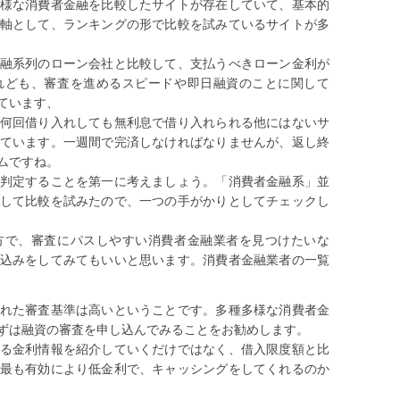
様な消費者金融を比較したサイトが存在していて、基本的
軸として、ランキングの形で比較を試みているサイトが多
融系列のローン会社と比較して、支払うべきローン金利が
れども、審査を進めるスピードや即日融資のことに関して
ています、
何回借り入れしても無利息で借り入れられる他にはないサ
ています。一週間で完済しなければなりませんが、返し終
ムですね。
判定することを第一に考えましょう。「消費者金融系」並
して比較を試みたので、一つの手がかりとしてチェックし
方で、審査にパスしやすい消費者金融業者を見つけたいな
込みをしてみてもいいと思います。消費者金融業者の一覧
れた審査基準は高いということです。多種多様な消費者金
ずは融資の審査を申し込んでみることをお勧めします。
る金利情報を紹介していくだけではなく、借入限度額と比
最も有効により低金利で、キャッシングをしてくれるのか