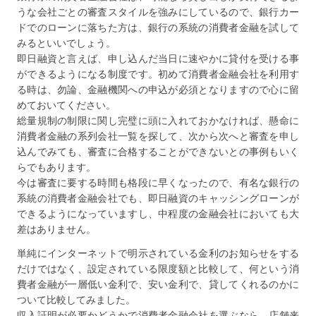
うな会社ごとの審査スタイルを強みにしているので、銀行カー
ドでのローンに落ちた方は、銀行の系統の消費者金融を試して
みるといいでしょう。
即日融資と言えば、申し込んだ当日に速やかに貸付を受ける事
ができるようになる制度です。初めて消費者金融会社を利用す
る時は、勿論、金融機関への申込が必須となりますので心に留
めておいてください。
総量規制の制限に関し完璧に頭に入れておかなければ、懸命に
消費者金融の系列会社一覧を探して、次から次へと審査を申し
込んでみても、審査に合格することができないとの事例もいく
らでもあります。
今は審査に要する時間も格段に早くなったので、有名な銀行の
系統の消費者金融会社でも、即日融資のキャッシングローンが
できるようになっていますし、中程度の金融会社においても大
差はありません。
単純にインターネットで明示されている金利のお知らせをする
だけではなく、設定されている限度額と比較して、何という消
費者金融が一層低い金利で、安い金利で、貸してくれるのかに
ついて比較してみました。
収入証明が必要かどうかで消費者金融会社を選ぶなら、店舗来