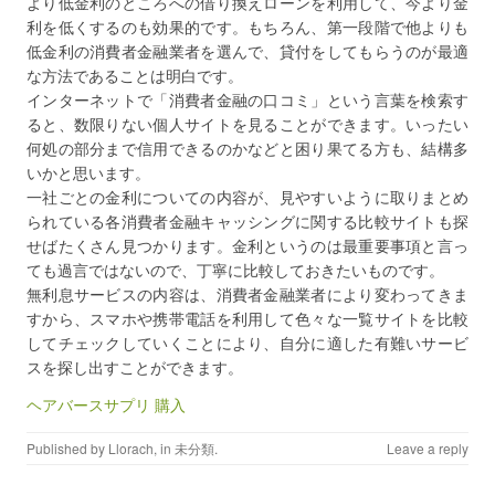
より低金利のところへの借り換えローンを利用して、今より金
利を低くするのも効果的です。もちろん、第一段階で他よりも
低金利の消費者金融業者を選んで、貸付をしてもらうのが最適
な方法であることは明白です。
インターネットで「消費者金融の口コミ」という言葉を検索す
ると、数限りない個人サイトを見ることができます。いったい
何処の部分まで信用できるのかなどと困り果てる方も、結構多
いかと思います。
一社ごとの金利についての内容が、見やすいように取りまとめ
られている各消費者金融キャッシングに関する比較サイトも探
せばたくさん見つかります。金利というのは最重要事項と言っ
ても過言ではないので、丁寧に比較しておきたいものです。
無利息サービスの内容は、消費者金融業者により変わってきま
すから、スマホや携帯電話を利用して色々な一覧サイトを比較
してチェックしていくことにより、自分に適した有難いサービ
スを探し出すことができます。
ヘアバースサプリ 購入
Published by
Llorach
, in
未分類
.
Leave a reply