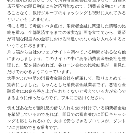
店不要での即日融資にも対応可能なので、消費者金融にとどま
ることなく、銀行グループのキャッシングも視野に入れてみる
といいかもしれません。
何にも増して考慮すべき点は、消費者金融に関連した情報の比
較を重ね、全部返済するまでの確実な計画を立ててから、返済
が可能な限度内の金額における間違いのない借り入れをすると
いうことに尽きます。
片っ端から自社のウェブサイトを調べている時間があるなら他
にまわしましょう。このサイトの中にある消費者金融会社を整
理した一覧を確かめれば、各ローン会社の比較結果が一目見た
だけでわかるようになっています。
大手および中堅の消費者金融会社を網羅して、取りまとめて一
覧表にしました。ちゃんとした消費者金融業者です。悪徳な金
融業者にお金を巻き上げられたくないと考えている方が安心で
きるように作ったものです。フルにご活用ください。
例えばあなたが無利息の借り入れを受け付けている消費者金融
を希望しているのであれば、即日での審査並びに即日キャッシ
ングも応じられるので、大手で安心できるプロミスが、ダント
ツにお勧めできる業者です。