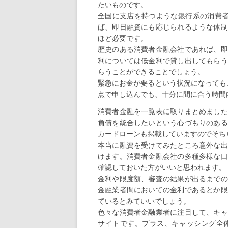
たいものです。
全国に支店を持つような銀行系の消費者
ば、即日融資にも応じられるような体制
ほど必要です。
歴史のある消費者金融会社であれば、即
利については低金利で貸し出してもらう
らうことができることでしょう。
緊急にお金が要るという状況になっても
点で申し込んでも、十分に間に合う時間
消費者金融を一覧表に取りまとめました
負債を統合したいという心づもりのある
カードローンも掲載していますのでそち
本当に融資を受けてみたところ意外な出
けます。消費者金融会社の多種多様な口
確認しておいた方がいいと思われます。
金利や限度額、審査の結果が出るまでの
金融業者間においての金利であるとか限
ているとみていいでしょう。
色々な消費者金融業者に注目して、キャ
サイトです。プラス、キャッシング全