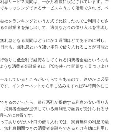
利息サービス期間は、一か月程度に設定されています。ご
でキャッシングできるサービスをうまく活用できれば、ベ
。
会社をランキングという方式で比較したのでご利用くださ
る金融業者を探し出して、適切なお金の借り入れを実現し
無利息となる期間はどうにか１週間ほどであるのに対し、
0日間も、無利息という凄い条件で借り入れることが可能と
行張りに低金利で融資をしてくれる消費者金融というのも
ような消費者金融業者は、PCを使って問題なく見つけ出せ
ールしているところがいくらでもあるので、速やかに必要
です。インターネットから申し込みをすれば24時間休むこ
できるのだったら、銀行系列が提供する利息の安い借り入
、消費者金融が提供している無利息で融資が受けられるサ
明らかにお得です。
ってありがたい小口の借り入れでは、実質無料の利息で融
、無利息期間つきの消費者金融をできるだけ有効に利用し