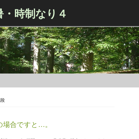
暑・時制なり４
Skip to content
値段
の場合ですと…。