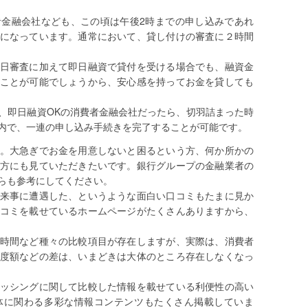
金融会社なども、この頃は午後2時までの申し込みであれ
になっています。通常において、貸し付けの審査に２時間
日審査に加えて即日融資で貸付を受ける場合でも、融資金
ことが可能でしょうから、安心感を持ってお金を貸しても
、即日融資OKの消費者金融会社だったら、切羽詰まった時
内で、一連の申し込み手続きを完了することが可能です。
。大急ぎでお金を用意しないと困るという方、何か所かの
方にも見ていただきたいです。銀行グループの金融業者の
らも参考にしてください。
来事に遭遇した、というような面白い口コミもたまに見か
コミを載せているホームページがたくさんありますから、
時間など種々の比較項目が存在しますが、実際は、消費者
度額などの差は、いまどきは大体のところ存在しなくなっ
ッシングに関して比較した情報を載せている利便性の高い
体に関わる多彩な情報コンテンツもたくさん掲載していま