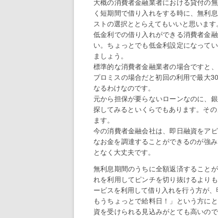
大概の消費者金融業者における貸付の無
く短期間で借り入れをする時に、無利息
ストの選択ととらえてもいいと思います
低金利での借り入れができる消費者金融
い。ちょっとでも低金利設定になってい
ましょう。
標準的な消費者金融業者の場合ですと、
プロミスの場合だと初回の利用で最大3
なるわけなのです。
元から担保が要らないローンなのに、銀
探してみるといくらでもあります。その
ます。
今の消費者金融会社は、即日融資をアピ
なお金を調達することができるのが強み
となく大丈夫です。
無利息期間のうちに全額返済することが
れを利用してピンチを切り抜けるよりも
ービスを利用して借り入れを行う方が、
もうちょっとで給料日！」という方にと
資を受けられる見込みがとても高いので