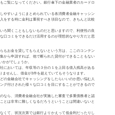
もご覧になってください。銀行傘下の金融業者のカードロ
しやすいようにまとめられている各消費者金融キャッシン
入をする時に金利は重視すべき項目なので、きちんと比較
いろ聞くこともしないものだと思いますので、利便性の良
な口コミをできるだけ活用するのが理想的なやり方だと思
らもお金を貸してもらえないという方は、ここのコンテン
集から申請すれば、他で断られた貸付ができることもない
いかがでしょうか。
社においては、年収等の３分の１を上回る借入残高がある
りませんし、借金が3件を超えていてもそうなります。
どの金融会社でキャッシングをしたらいいのか思い悩む人
ング付けされた様々な口コミを目にすることができるので
のなら、消費者金融会社が実施した審査で多重債務者と認
ことは非常に難しくなるだろうということは間違いないと
なくて、状況次第では銀行よりかえって低金利だったりし