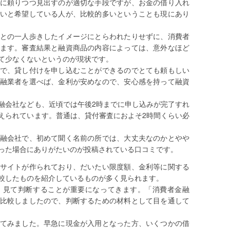
に頼りつつ見出すのが適切な手段ですが、お金の借り入れ
いと希望している人が、比較的多いということも現にあり
との一人歩きしたイメージにとらわれたりせずに、消費者
ます。審査結果と融資商品の内容によっては、意外なほど
て少なくないというのが現状です。
で、貸し付けを申し込むことができるのでとても頼もしい
融業者を選べば、金利が安めなので、安心感を持って融資
融会社なども、近頃では午後2時までに申し込みが完了すれ
えられています。普通は、貸付審査におよそ2時間くらい必
融会社で、初めて聞く名前の所では、大丈夫なのかとやや
った場合にありがたいのが投稿されている口コミです。
サイトが作られており、だいたい限度額、金利等に関する
較したものを紹介しているものが多く見られます。
、見て判断することが重要になってきます。「消費者金融
比較しましたので、判断するための材料として目を通して
てみました。早急に現金が入用となった方、いくつかの借