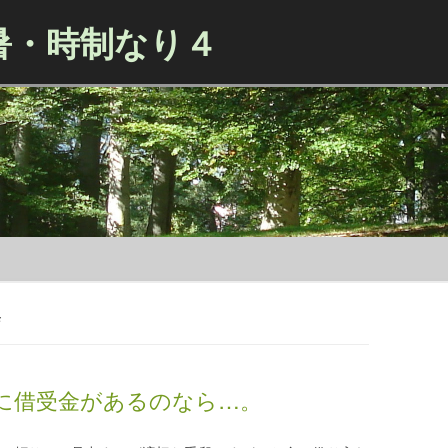
暑・時制なり４
Skip to content
店
に借受金があるのなら…。