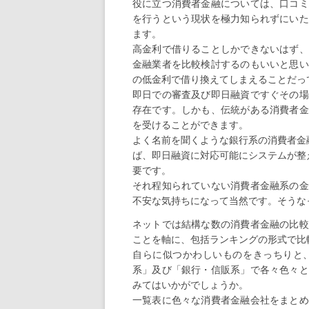
役に立つ消費者金融については、口コミ
を行うという現状を極力知られずにいた
ます。
高金利で借りることしかできないはず、
金融業者を比較検討するのもいいと思い
の低金利で借り換えてしまえることだっ
即日での審査及び即日融資ですぐその場
存在です。しかも、伝統がある消費者金
を受けることができます。
よく名前を聞くような銀行系の消費者金
ば、即日融資に対応可能にシステムが整
要です。
それ程知られていない消費者金融系の金
不安な気持ちになって当然です。そうな
ネットでは結構な数の消費者金融の比較
ことを軸に、包括ランキングの形式で比
自らに似つかわしいものをきっちりと
系」及び「銀行・信販系」で各々色々と
みてはいかがでしょうか。
一覧表に色々な消費者金融会社をまとめ