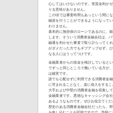
心してはいけないのです。実質金利がゼ
りる意味がありません。
この頃では審査時間もあっという間にな
融資を行うことができるようになってい
わりません。
基本的に無担保のローンであるのに、銀
します。そういう消費者金融会社は、パ
融通を利かせた審査で取り計らってくれ
がダメだった方でもギブアップせず、ひ
なる人にはうってつけです。
金融業者からの借金を検討しているとい
でずっと同じところで働いている方が、
は確実です。
誰でも心配せずに利用できる消費者金融
に苛まれることなく、楽に借入をするこ
大手および中堅の消費者金融を収集して
金融業者です。悪徳なキャッシング会社
あるようなものです。ぜひお役立てくだ
歴史のある消費者金融会社だったら、即
を申し込むことが可能ですので、気軽に