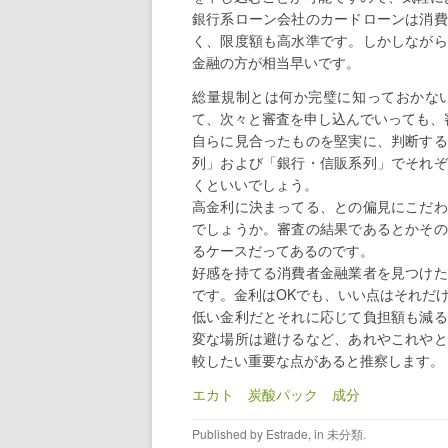
銀行系ローン会社のカードローンは消費
く、限度額も高水準です。しかしながら
金融の方が相当早いです。
総量規制とは何か完璧に知っておかな
て、次々と審査を申し込んでいっても、
自らに見合ったものを堅実に、判断する
列」および「銀行・信販系列」でそれぞ
くといいでしょう。
高金利に決まってる、との偏見にこだわ
でしょうか。審査の結果であるとかその
るケースだってあるのです。
好感を持てる消費者金融業者を見つけた
です。金利はOKでも、いい点はそれだ
低い金利だとそれに応じて負担額も減る
変な場所は避けるなど、あれやこれやと
較したい重要な点があると推察します。
エカト 炭酸パック 成分
Published by
Estrade
, in
未分類
.