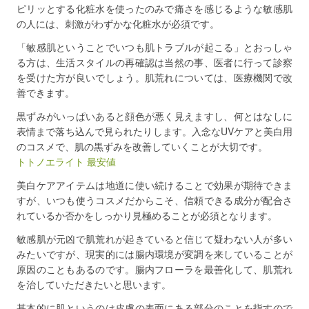
ピリッとする化粧水を使ったのみで痛さを感じるような敏感肌
の人には、刺激がわずかな化粧水が必須です。
「敏感肌ということでいつも肌トラブルが起こる」とおっしゃ
る方は、生活スタイルの再確認は当然の事、医者に行って診察
を受けた方が良いでしょう。肌荒れについては、医療機関で改
善できます。
黒ずみがいっぱいあると顔色が悪く見えますし、何とはなしに
表情まで落ち込んで見られたりします。入念なUVケアと美白用
のコスメで、肌の黒ずみを改善していくことが大切です。
トトノエライト 最安値
美白ケアアイテムは地道に使い続けることで効果が期待できま
すが、いつも使うコスメだからこそ、信頼できる成分が配合さ
れているか否かをしっかり見極めることが必須となります。
敏感肌が元凶で肌荒れが起きていると信じて疑わない人が多い
みたいですが、現実的には腸内環境が変調を来していることが
原因のこともあるのです。腸内フローラを最善化して、肌荒れ
を治していただきたいと思います。
基本的に肌というのは皮膚の表面にある部分のことを指すので