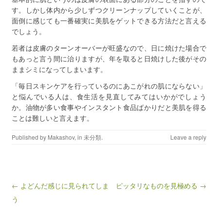
す。しかし体内から少しずつクリーンナップしていくことが、
面倒に感じても一番確実に美肌をゲットできる方法だと言える
でしょう。
若者は皮膚のターンオーバーが旺盛なので、日に焼けた場合で
もあっと言う間に治りますが、年を取ると日焼けした後がその
ままシミになってしまいます。
「毎日スキンケアを行っているのにあこがれの肌にならない」
と悩んでいる人は、食生活を見直してみてはいかがでしょう
か。油物が多い食事やインスタント食品ばかりだと美肌を得る
ことは難しいと言えます。
Published by
Makashov
, in
未分類
.
Leave a reply
Post navigation
← よどんだ感じに見られてしま
ピッタリなものを見極める →
う