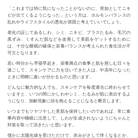
「これまでは特に気になったことがないのに、突如としてニキ
ビが出てくるようになった」という方は、ホルモンバランスの
乱れやライフスタイルの悪化が原因と考えていいでしょう。
老化の証しであるしわ、シミ、ニキビ、プラスたるみ、毛穴の
黒ずみ、くすんだ肌などを改善して美肌をゲットするために
は、十分な睡眠の確保と栄養バランスが考えられた食生活が不
可欠となります。
若い時分から早寝早起き、栄養満点の食事と肌を慈しむ日々を
過ごして、スキンケアに力を注いできた人は、中高年になった
ときに明瞭に違いが分かるものと思います。
どんなに魅力的な人でも、スキンケアを毎度適当に終わらせて
いますと、いつの間にかしわやシミ、たるみが肌に表出するよ
うになり、加齢現象に頭を抱えることになると断言します。
いつまでもツヤツヤした美肌を保持したいのであれば、常に食
事内容や睡眠に注意して、しわが生成されないようにちゃんと
対策を取って頂きたいと思います。
僅かに太陽光線を受けただけで、赤みがさして痒くなるとか、