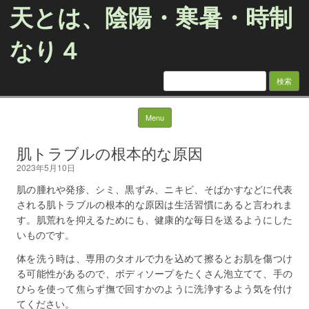
天とは、陰陽・寒暑・時制
なり４
検
索:
Skip to content
Menu
肌トラブルの根本的な原因
2023年5月10日
肌の腫れや発疹、シミ、黒ずみ、ニキビ、そばかすなどに代表
される肌トラブルの根本的な原因は生活習慣にあると言われま
す。肌荒れを抑えるためにも、健康的な毎日を送るようにした
いものです。
体を洗う時は、専用のタオルで力を込めて擦るとお肌を傷つけ
る可能性があるので、ボディソープをたくさん泡立てて、手の
ひらを使って焦らず撫で回すかのように洗浄するよう気を付け
てください。