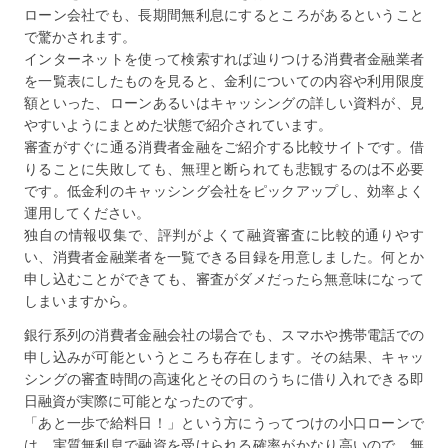
ローン会社でも、長期間無利息にするところがあるということ
で驚かされます。
インターネットを使って検索すれば辿りつける消費者金融業者
を一覧表にしたものを見ると、金利についての内容や利用限度
額といった、ローンあるいはキャッシングの詳しい資料が、見
やすいようにまとめた状態で紹介されています。
審査がすぐに通る消費者金融をご紹介する比較サイトです。借
りることに失敗しても、無理と断られても悲観するのは不必要
です。低金利のキャッシング会社をピックアップし、効率よく
運用してください。
独自の情報収集で、評判がよくて融資審査に比較的通りやす
い、消費者金融業者を一覧できる目録を用意しました。何とか
申し込むことができても、審査がダメだったら無意味になって
しまいますから。
銀行系列の消費者金融会社の場合でも、スマホや携帯電話での
申し込みが可能というところも存在します。その結果、キャッ
シングの審査時間の高速化とその日のうちに借り入れできる即
日融資が実際に可能となったのです。
「あと一歩で給料日！」という方にうってつけの小口ローンで
は、実質無利息で融資を受けられる確率がかなり高いので、無