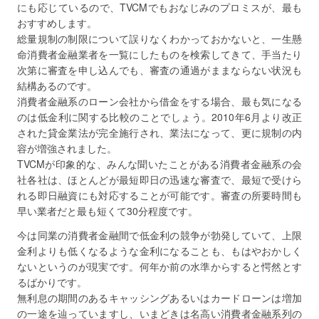
にも応じているので、TVCMでもおなじみのプロミスが、最も
おすすめします。
総量規制の制限について誤りなくわかっておかないと、一生懸
命消費者金融業者を一覧にしたものを検索してきて、手当たり
次第に審査を申し込んでも、審査の通過がままならない状況も
結構あるのです。
消費者金融系のローン会社から借金をする場合、最も気になる
のは低金利に関する比較のことでしょう。2010年6月より改正
された貸金業法が完全施行され、業法になって、更に規制の内
容が増強されました。
TVCMが印象的な、みんな聞いたことがある消費者金融系の会
社各社は、ほとんどが最短即日の迅速な審査で、最短で受けら
れる即日融資にも対応することが可能です。審査の所要時間も
早い業者だと最も短くて30分程度です。
今は同業の消費者金融間で低金利の競争が勃発していて、上限
金利よりも低くなるような金利になることも、もはやおかしく
ないというのが現実です。何年か前の水準からすると愕然とす
るばかりです。
無利息の期間のあるキャッシングあるいはカードローンは増加
の一途を辿っていますし、いまどきは名高い消費者金融系列の