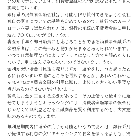
グの形で示しています。消費者金融の入門知識などもたくさん
掲載しています。
銀行系の消費者金融会社は、可能な限り貸付できるような会社
独自の審査についての基準を定めているので、銀行でのカード
ローンを突っぱねられた方は、銀行の系統の消費者金融に申し
込んでみてはいかがでしょうか。
審査が手早く即日融資にも応じることができる消費者金融系の
金融業者は、この先一段と需要が高まると考えられています。
かつて任意整理などによりブラックになった方でも諦めたりし
ないで、申し込んでみたらいいのではないでしょうか。
金利が安い場合は負担も減りますが、返済をしようと思ったと
きに行きやすい立地のところを選択するとか、あれやこれやと
それぞれに消費者金融の利用に際し、比較した方がいい重要な
点があるのではないかと思います。
緊急にお金を工面する必要があって、その上借りた後すぐに返
せてしまうようなキャッシングには、消費者金融業者の低金利
じゃなくて無利息となる金融商品を賢く利用するのも、大変意
味のあるものであります。
無利息期間内に返済の完了が可能というのであれば、銀行系列
が提供する利息の安いキャッシングでお金を借りるよりも、消