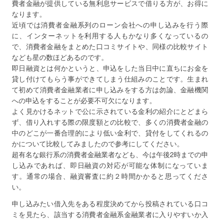
費者金融が提供している無利息サービスで借りる方が、お得に
なります。
近頃では消費者金融系列のローン会社への申し込みを行う際
に、インターネットを利用する人もかなり多くなっているの
で、消費者金融をまとめた口コミサイトや、同様の比較サイト
なども星の数ほどあるのです。
即日融資とは何かというと、申込をした当日中に直ちにお金を
貸し付けてもらう事ができてしまう仕組みのことです。生まれ
て初めて消費者金融業者に申し込みをする方は勿論、金融機関
への申込をすることが必要不可欠になります。
よく見かけるネットで公に示されている金利の紹介にとどまら
ず、借り入れする際の限度額との比較で、多くの消費者金融の
中のどこが一番合理的により低い金利で、貸付をしてくれるの
かについて比較してみましたので参考にしてください。
超有名な銀行系の消費者金融業者なども、今は午後2時までの申
し込みであれば、即日融資の対応が可能な体制になっていま
す。通常の場合、融資審査に約２時間かかると思ってくださ
い。
申し込みたい借入先をある程度決めてから投稿されている口コ
ミを見たら、該当する消費者金融系金融業者に入りやすいか入