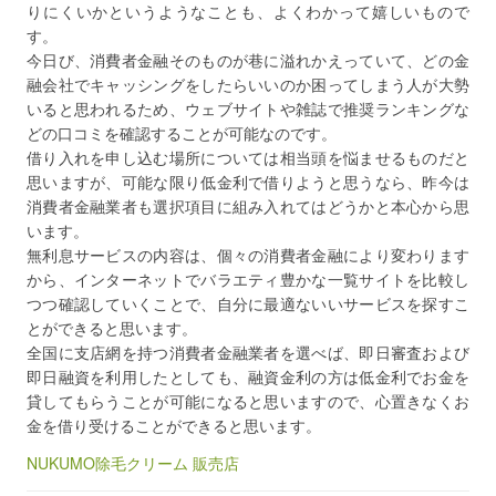
りにくいかというようなことも、よくわかって嬉しいもので
す。
今日び、消費者金融そのものが巷に溢れかえっていて、どの金
融会社でキャッシングをしたらいいのか困ってしまう人が大勢
いると思われるため、ウェブサイトや雑誌で推奨ランキングな
どの口コミを確認することが可能なのです。
借り入れを申し込む場所については相当頭を悩ませるものだと
思いますが、可能な限り低金利で借りようと思うなら、昨今は
消費者金融業者も選択項目に組み入れてはどうかと本心から思
います。
無利息サービスの内容は、個々の消費者金融により変わります
から、インターネットでバラエティ豊かな一覧サイトを比較し
つつ確認していくことで、自分に最適ないいサービスを探すこ
とができると思います。
全国に支店網を持つ消費者金融業者を選べば、即日審査および
即日融資を利用したとしても、融資金利の方は低金利でお金を
貸してもらうことが可能になると思いますので、心置きなくお
金を借り受けることができると思います。
NUKUMO除毛クリーム 販売店