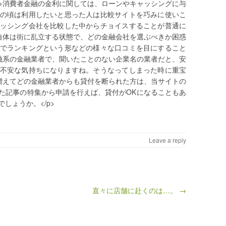
 />消費者金融の金利に関しては、ローンやキャッシングに与
の頃は利用したいと思った人は比較サイトを巧みに使いこ
ッシング会社を比較した中からチョイスすることが普通に
金融自体は街に乱立する状態で、どの金融会社を選ぶべきか困惑
でランキングという形などの様々な口コミを目にすること
者金融系の金融業者で、聞いたことのない企業名の業者だと、安
不安な気持ちになりますね。そうなってしまった時に重宝
金が増えてどの金融業者からも貸付を断られた方は、当サイトの
た記事の特集から申請を行えば、貸付がOKになることもあ
しょうか。</p>
Leave a reply
直々に店舗に赴くのは…。 →