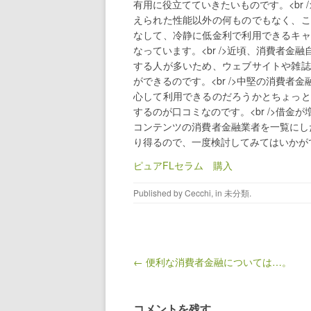
有用に役立てていきたいものです。<br
えられた性能以外の何ものでもなく、こ
なして、冷静に低金利で利用できるキャ
なっています。<br />近頃、消費者
する人が多いため、ウェブサイトや雑誌
ができるのです。<br />中堅の消費
心して利用できるのだろうかとちょっと
するのが口コミなのです。<br />借
コンテンツの消費者金融業者を一覧にし
り得るので、一度検討してみてはいかがで
ピュアFLセラム 購入
Published by
Cecchi
, in
未分類
.
Post navigation
← 便利な消費者金融については…。
コメントを残す