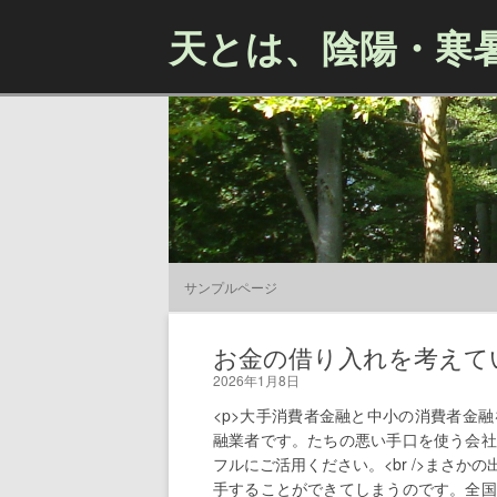
天とは、陰陽・寒
サンプルページ
お金の借り入れを考えて
2026年1月8日
<p>大手消費者金融と中小の消費者金
融業者です。たちの悪い手口を使う会社
フルにご活用ください。<br />まさ
手することができてしまうのです。全国