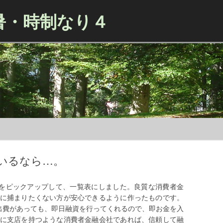
暑・時制なり４
Skip to content
いるなら…。
融をピックアップして、一覧表にしました。良質な消費者金
に捕まりたくない方が安心できるように作ったものです。
かの出費があっても、即日融資を行ってくれるので、即お金を入
に支店を持つような消費者金融会社であれば、信頼して融