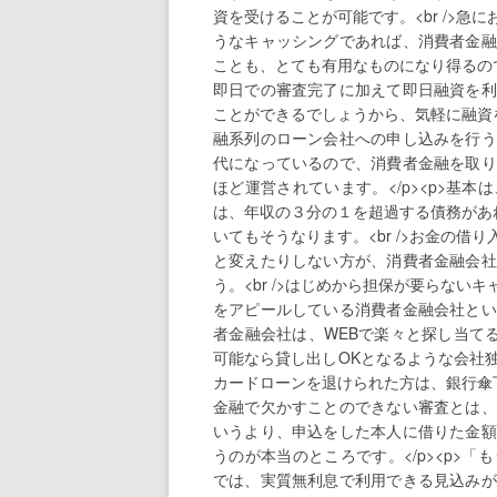
資を受けることが可能です。<br />
うなキャッシングであれば、消費者金融
ことも、とても有用なものになり得るので
即日での審査完了に加えて即日融資を利
ことができるでしょうから、気軽に融資を
融系列のローン会社への申し込みを行う
代になっているので、消費者金融を取り
ほど運営されています。</p><p>基
は、年収の３分の１を超過する債務があ
いてもそうなります。<br />お金の
と変えたりしない方が、消費者金融会社
う。<br />はじめから担保が要らな
をアピールしている消費者金融会社とい
者金融会社は、WEBで楽々と探し当てる
可能なら貸し出しOKとなるような会社
カードローンを退けられた方は、銀行傘下
金融で欠かすことのできない審査とは、
いうより、申込をした本人に借りた金額
うのが本当のところです。</p><p>
では、実質無利息で利用できる見込みが