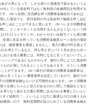
急にお金が入用となって、しかも借りた後速攻で返せるというよ
が出している低金利ではなく無利息の金融商品を利用する
す。<br />全国に支店網を持つ消費者金融会社であれば、
用した場合でも、貸付金利の方は低金利で融資を申し込む
申し込むことができると思います。<br />いまや消費者金
際に、インターネットを活用する人も少なくないという時
上げた口コミサイトや、わかりやすい比較サイトも星の数
本は、全国に支店を持っている消費者金融系ローン会社の場合
れば、融資審査を通過しませんし、借入の数が3件を超えて
借り入れを考えているなら、何も考えずにバイト先を次から次へ
における借入審査には、有利になると言ってもいいでしょ
いキャッシングであるにもかかわらず、銀行と同じように低金利
うものが探してみるといくらでもあります。そういう消費
ことができます。<br />銀行の系統の消費者金融業者は、
独自と言ってもいい審査基準を設定しているので、銀行での
の消費者金融ならいける可能性があります。<br />消費者
借りる側にちゃんと収入があるのかに関して確認をとると
を滞りなく返せる力量が実際にあるのかを審査したいとい
「もうすぐ給料日！」というような方に最適な小口の借り入れ
結構高いので、無利息期間が設けられている消費者金融を