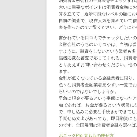
消費者金融会社の一覧表をチェックすれ
大いに重要なポイントは消費者金融にお
算を立てて、返済可能なレベルの額にお
自前の調査で、現在人気を集めていて借
表を作ったのでご覧ください。どうにか
書かれている口コミでチェックしたいの
金融会社のうちのいくつかは、当初は普
すように、融資をしないという業者も多
臨機応変な審査で応じてくれる、消費者
とりあえずお問い合わせください。他の
ます。
金利が低くなっている金融業者に限り、
色々な消費者金融業者見やすい一覧でお
らいいのではないでしょうか。
早急に現金が要るという事態になったと
融であれば、お金が要るという状況に
で、申し込みに必要な手続きができてし
予期せぬ支出があっても、即日融資にも
のです。全国展開の消費者金融を選べば
ボニックPro 太ももの痩せ方