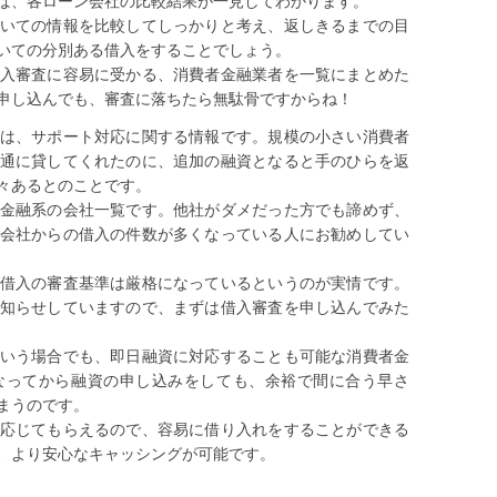
ば、各ローン会社の比較結果が一見してわかります。
いての情報を比較してしっかりと考え、返しきるまでの目
いての分別ある借入をすることでしょう。
入審査に容易に受かる、消費者金融業者を一覧にまとめた
申し込んでも、審査に落ちたら無駄骨ですからね！
は、サポート対応に関する情報です。規模の小さい消費者
通に貸してくれたのに、追加の融資となると手のひらを返
々あるとのことです。
金融系の会社一覧です。他社がダメだった方でも諦めず、
会社からの借入の件数が多くなっている人にお勧めしてい
借入の審査基準は厳格になっているというのが実情です。
知らせしていますので、まずは借入審査を申し込んでみた
いう場合でも、即日融資に対応することも可能な消費者金
なってから融資の申し込みをしても、余裕で間に合う早さ
まうのです。
応じてもらえるので、容易に借り入れをすることができる
、より安心なキャッシングが可能です。