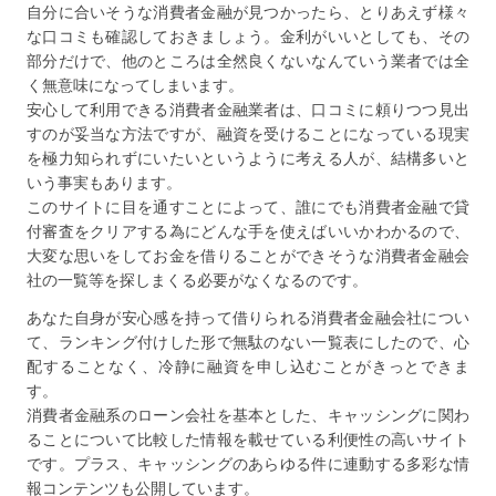
自分に合いそうな消費者金融が見つかったら、とりあえず様々
な口コミも確認しておきましょう。金利がいいとしても、その
部分だけで、他のところは全然良くないなんていう業者では全
く無意味になってしまいます。
安心して利用できる消費者金融業者は、口コミに頼りつつ見出
すのが妥当な方法ですが、融資を受けることになっている現実
を極力知られずにいたいというように考える人が、結構多いと
いう事実もあります。
このサイトに目を通すことによって、誰にでも消費者金融で貸
付審査をクリアする為にどんな手を使えばいいかわかるので、
大変な思いをしてお金を借りることができそうな消費者金融会
社の一覧等を探しまくる必要がなくなるのです。
あなた自身が安心感を持って借りられる消費者金融会社につい
て、ランキング付けした形で無駄のない一覧表にしたので、心
配することなく、冷静に融資を申し込むことがきっとできま
す。
消費者金融系のローン会社を基本とした、キャッシングに関わ
ることについて比較した情報を載せている利便性の高いサイト
です。プラス、キャッシングのあらゆる件に連動する多彩な情
報コンテンツも公開しています。