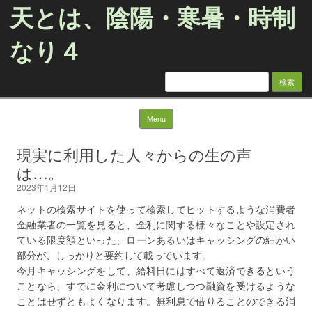
天とは、陰陽・寒暑・時制
なり４
検
索:
Skip to content
Menu
現実に利用した人々からの生の声
は…。
2023年1月12日
ネットの検索サイトを使って検索してヒットするような消費者
金融業者の一覧を見ると、金利に関する様々なことや設定され
ている限度額といった、ローンあるいはキャッシングの細かい
部分が、しっかりと要約して載っています。
今月キャッシングをして、給料日にはすべて返済できるという
ことなら、すでに金利について考慮しつつ融資を受けるような
ことはせずともよくなります。無利息で借りることのできる消