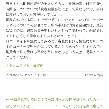
当日すぐの即日融資が必要という方は、即日融資に対応可能な
時間も、めいめいの消費者金融会社によって異なるので、事前
に理解しておいた方がいいでしょう。
掲載されている口コミでぜひ見ておいた方がいいのは、サポー
ト体制についての評価です。中小零細の消費者金融には、最初
は貸すのに、追加融資を申し込むと打って変わって、融資をし
てくれなくなる業者もよくあるということです。
口コミサイトを注意してみると、審査における情報などを口コ
ミのコーナーで明らかにしていることもあったりしますので、
消費者金融で受ける審査が気にかかるという人は、是非チェッ
クしてください。
トトノエライト 最安値
Published by
Boece
, in
未分類
.
Leave a reply
Post navigation
← 掲載されている口コミで絶対
無利息期間が設けられたカード
見ておくべきは…。
ローンというのは確実に増えて