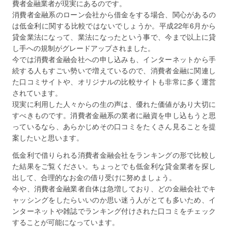
費者金融業者が現実にあるのです。
消費者金融系のローン会社から借金をする場合、関心があるの
は低金利に関する比較ではないでしょうか。平成22年6月から
貸金業法になって、業法になったという事で、今まで以上に貸
し手への規制がグレードアップされました。
今では消費者金融会社への申し込みも、インターネットから手
続する人もすごい勢いで増えているので、消費者金融に関連し
た口コミサイトや、オリジナルの比較サイトも非常に多く運営
されています。
現実に利用した人々からの生の声は、優れた価値があり大切に
すべきものです。消費者金融系の業者に融資を申し込もうと思
っているなら、あらかじめその口コミをたくさん見ることを提
案したいと思います。
低金利で借りられる消費者金融会社をランキングの形で比較し
た結果をご覧ください。ちょっとでも低金利な貸金業者を探し
出して、合理的なお金の借り受けに努めましょう。
今や、消費者金融業者自体は急増しており、どの金融会社でキ
ャッシングをしたらいいのか思い迷う人がとても多いため、イ
ンターネットや雑誌でランキング付けされた口コミをチェック
することが可能になっています。