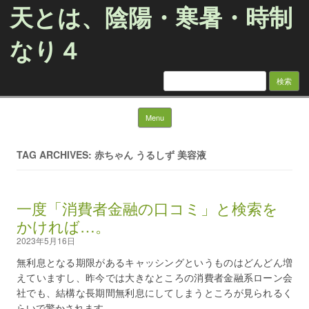
天とは、陰陽・寒暑・時制
なり４
検
索:
Skip to content
Menu
TAG ARCHIVES: 赤ちゃん うるしず 美容液
一度「消費者金融の口コミ」と検索を
かければ…。
2023年5月16日
無利息となる期限があるキャッシングというものはどんどん増
えていますし、昨今では大きなところの消費者金融系ローン会
社でも、結構な長期間無利息にしてしまうところが見られるく
らいで驚かされます。