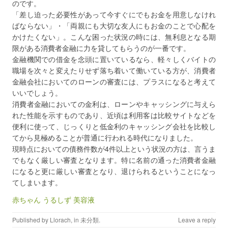
のです。
「差し迫った必要性があって今すぐにでもお金を用意しなけれ
ばならない」・「両親にも大切な友人にもお金のことで心配を
かけたくない」。こんな困った状況の時には、無利息となる期
限がある消費者金融に力を貸してもらうのが一番です。
金融機関での借金を念頭に置いているなら、軽々しくバイトの
職場を次々と変えたりせず落ち着いて働いている方が、消費者
金融会社においてのローンの審査には、プラスになると考えて
いいでしょう。
消費者金融においての金利は、ローンやキャッシングに与えら
れた性能を示すものであり、近頃は利用客は比較サイトなどを
便利に使って、じっくりと低金利のキャッシング会社を比較し
てから見極めることが普通に行われる時代になりました。
現時点においての債務件数が4件以上という状況の方は、言うま
でもなく厳しい審査となります。特に名前の通った消費者金融
になると更に厳しい審査となり、退けられるということになっ
てしまいます。
赤ちゃん うるしず 美容液
Published by
Llorach
, in
未分類
.
Leave a reply