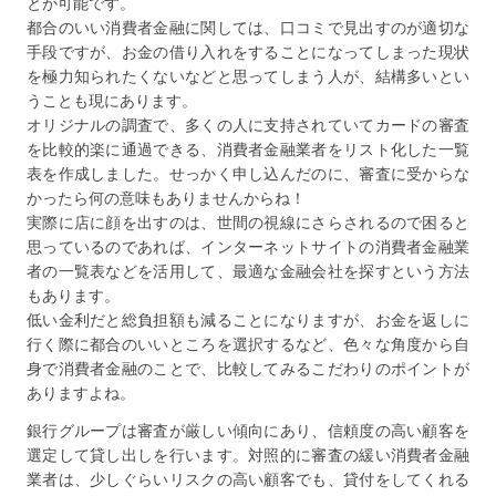
とが可能です。
都合のいい消費者金融に関しては、口コミで見出すのが適切な
手段ですが、お金の借り入れをすることになってしまった現状
を極力知られたくないなどと思ってしまう人が、結構多いとい
うことも現にあります。
オリジナルの調査で、多くの人に支持されていてカードの審査
を比較的楽に通過できる、消費者金融業者をリスト化した一覧
表を作成しました。せっかく申し込んだのに、審査に受からな
かったら何の意味もありませんからね！
実際に店に顔を出すのは、世間の視線にさらされるので困ると
思っているのであれば、インターネットサイトの消費者金融業
者の一覧表などを活用して、最適な金融会社を探すという方法
もあります。
低い金利だと総負担額も減ることになりますが、お金を返しに
行く際に都合のいいところを選択するなど、色々な角度から自
身で消費者金融のことで、比較してみるこだわりのポイントが
ありますよね。
銀行グループは審査が厳しい傾向にあり、信頼度の高い顧客を
選定して貸し出しを行います。対照的に審査の緩い消費者金融
業者は、少しぐらいリスクの高い顧客でも、貸付をしてくれる