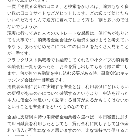
一度「消費者金融の口コミ」と検索をかければ、途方もなく多
い数の口コミサイトなどがヒットします。どの辺まで信じたら
いいのだろうなんて途方に暮れてしまう方も、割と多いのでは
ないでしょうか。
現実に行ってみた人々のストレートな感想は、値打ちがありと
ても大事です。消費者金融会社から融資を受けようと考えてい
るなら、あらかじめそこについての口コミをたくさん見ること
が一番です。
ブラックリスト掲載者でも融資してくれる中小タイプの消費者
金融会社一覧があったら、お金を貸し出してもらう際に重宝し
ます。何が何でも融資を申し込む必要がある時、融資OKのキャ
ッシング会社が一目瞭然です。
消費者金融において実施する審査とは、利用者側にどれくらい
の所得があるのかについて確認するというより、申込を行った
本人に借金を間違いなく返済する目算があるかもしくはないか
ということを審査するというものなのです。
全国に支店網を持つ消費者金融業者を選べば、即日審査に加え
て即日融資を利用したとしても、貸付金利に関しましては低金
利で借入が可能になると思いますので、楽な気持ちで借りるこ